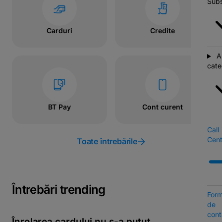
Subs
Carduri
Credite
A
cate
BT Pay
Cont curent
Call
Cent
Toate întrebările
Întrebări trending
Form
de
cont
Înrolarea cardului nu s-a putut