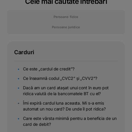
Cele mai căutate întrebări
Persoane fizice
Persoane juridice
Carduri
Ce este „cardul de credit”?
Ce înseamnă codul „CVC2” și „CVV2”?
Dacă am un card atașat unui cont în euro pot
ridica valută de la bancomatele BT cu el?
Îmi expiră cardul luna aceasta. Mi s-a emis
automat un nou card? De unde îl pot ridica?
Care este vârsta minimă pentru a beneficia de un
card de debit?