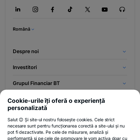
in
a
new
tab
Română
Despre noi
Investitori
Grupul Financiar BT
Legal
Cookie-urile îți oferă o experiență
personalizată
Abonează-te la newsletter
Salut 😊 Și site-ul nostru folosește cookies. Cele strict
necesare sunt pentru funcționarea corectă a site-ului și nu
Și afli primul noutățile de pe Newsroom & Blogul BT.
pot fi dezactivate. Pe cele de măsurare, analiză și
performanță și pe cele de promovare le vom activa doar cu