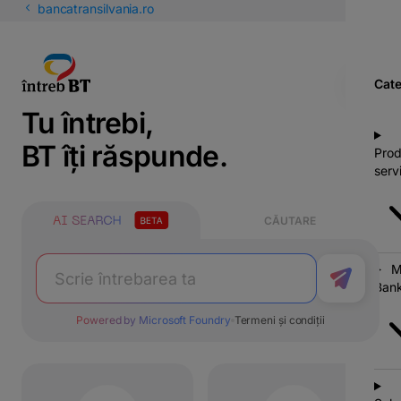
latinești
bancatransilvania.ro
кириллица
Cate
Tu întrebi,
BT îți răspunde.
Prod
servi
CĂUTARE
M
Bank
Powered by Microsoft Foundry
Termeni și condiții