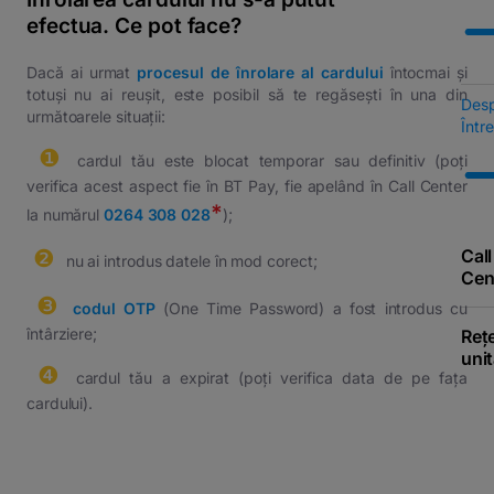
efectua. Ce pot face?
Dacă ai urmat
procesul de înrolare al cardului
întocmai și
totuși nu ai reușit, este posibil să te regăsești în una din
Des
următoarele situații:
Într
❶
⠀cardul tău este blocat temporar sau definitiv (poți
verifica acest aspect fie în BT Pay, fie apelând în Call Center
*
la numărul
0264 308 028
);
❷
Call
⠀nu ai introdus datele în mod corect;
Cen
❸
⠀
codul OTP
(One Time Password) a fost introdus cu
întârziere;
Reț
unit
❹
⠀cardul tău a expirat (poți verifica data de pe fața
cardului).