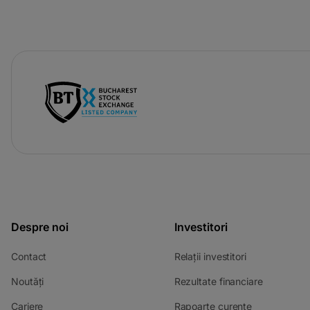
-
opens
in
a
new
tab
Despre noi
Investitori
-
-
Contact
Relații investitori
opens
opens
-
-
Noutăți
Rezultate financiare
in
in
opens
opens
a
a
-
-
Cariere
Rapoarte curente
in
in