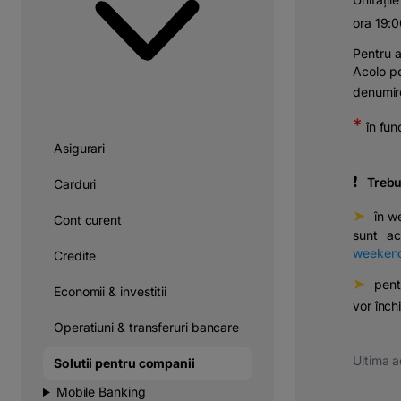
ora 19:
Pentru a
Acolo po
denumir
*
în fun
Asigurari
❗
⠀
Trebui
Carduri
➤
⠀în w
Cont curent
sunt ac
weeken
Credite
➤
⠀pent
Economii & investitii
vor înch
Operatiuni & transferuri bancare
Ultima a
Solutii pentru companii
Mobile Banking