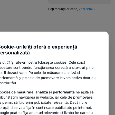
new
opens
tab
in
-
Poți renunța oricând,
vezi detalii
.
w
opens
a
in
new
a
tab
new
tab
pens
-
ente utile
n
opens
-
sure Policy
in
ookie-urile îți oferă o experiență
ew
opens
a
ab
ersonalizată
-
anii
in
new
opens
a
tab
alut 😊 Și site-ul nostru folosește cookies. Cele strict
in
new
ecesare sunt pentru funcționarea corectă a site-ului și nu
a
tab
-
nzi
ot fi dezactivate. Pe cele de măsurare, analiză și
new
opens
erformanță și pe cele de promovare le vom activa doar cu
tab
in
cordul tău.
a
ookies de
măsurare, analiză și performanță
ne ajută să
new
mbunătățim navigarea în website, iar cele de
promovare
tab
e permit să îți oferim publicitate relevantă. Dacă nu le
orești, ți se va afișa în continuare publicitate pe internet.
- opens in a new tab
- opens in a new tab
r GDPR
Opțiuni de marketing
oogle poate afișa anunțuri relevante utilizatorilor care au