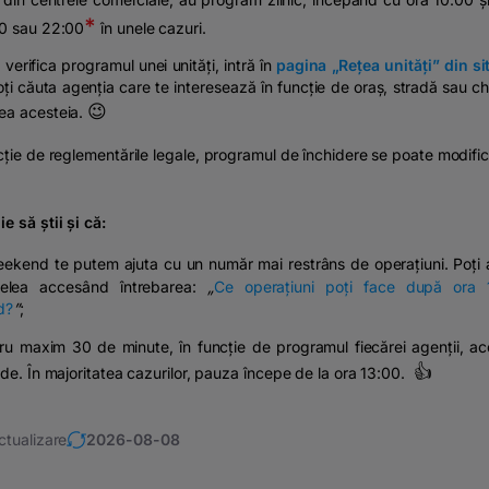
*
00 sau 22:00
în unele cazuri.
 verifica programul unei unități, intră în
pagina „Rețea unități” din si
ți căuta agenția care te interesează în funcție de oraș, stradă sau c
😉
ea acesteia.
cție de reglementările legale, programul de închidere se poate modific
e să știi și că:
eekend te putem ajuta cu un număr mai restrâns de operațiuni. Poți 
elea accesând întrebarea:
„
Ce operațiuni poți face după ora 
d?
”
;
ru maxim 30 de minute, în funcție de programul fiecărei agenții, ac
👍
ide. În majoritatea cazurilor, pauza începe de la ora 13:00.
ctualizare
2026-08-08