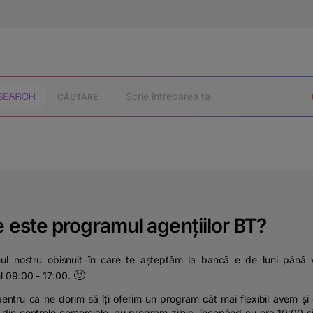
CĂUTARE
 este programul agențiilor BT?
ul nostru obișnuit în care te așteptăm la bancă e de luni până vi
🙂
ul 09:00 - 17:00.
pentru că ne dorim să îți oferim un program cât mai flexibil avem și 
e din centrele comerciale, au program zilnic, începând cu ora 10:00 ș