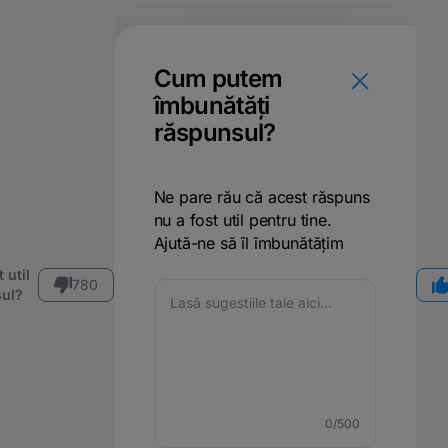
Cum putem
îmbunătăți
răspunsul?
Ne pare rău că acest răspuns
nu a fost util pentru tine.
Ajută-ne să îl îmbunătățim
 util
780
ul?
0
/500