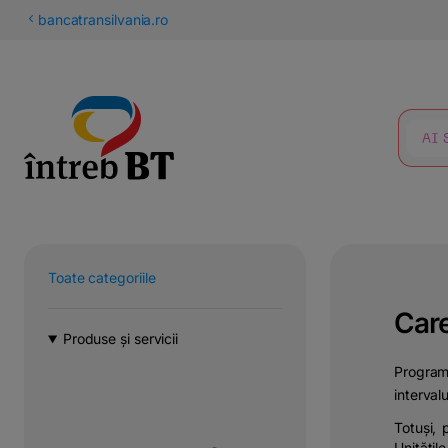
latinești
bancatransilvania.ro
кириллица
CĂUTARE
Toate categoriile
Care
Produse și servicii
Program
interval
Totuși, 
Unitățil