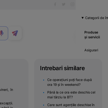
Categorii de în
Produse
MENIU
și servicii
Asigurari
Carduri
Intrebari similare
Cont
curent
Ce operațiuni poți face după
ora 19 și în weekend?
Credite
neri, în
Până la ce ora este deschis cel
mai târziu la BT?
Economii
& investitii
excepții.
Care sunt agențiile deschise în
i până la