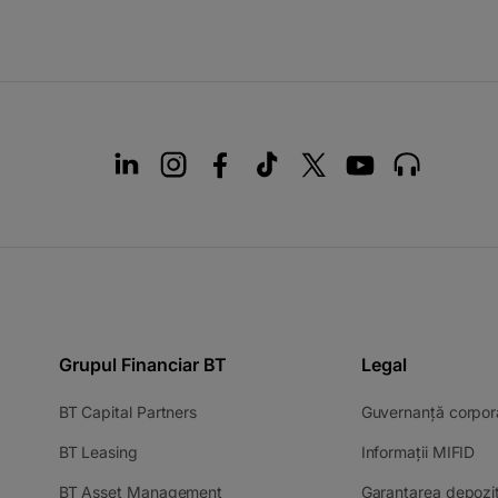
Grupul Financiar BT
Legal
-
BT Capital Partners
Guvernanță corpor
opens
-
-
BT Leasing
Informații MIFID
in
opens
op
a
-
BT Asset Management
Garantarea depozit
in
in