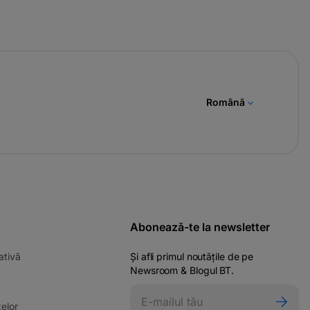
Română
Abonează-te la newsletter
-
ativă
Și afli primul noutățile de pe
opens
Newsroom & Blogul BT.
in
ens
a
-
elor