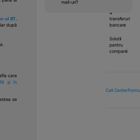
mall-uri?
Operatiuni
&
te-ul BT
.
transferuri
hiar după
bancare
Solutii
a.
pentru
companii
afla care
19 și în
Call Center
Formu
estea se