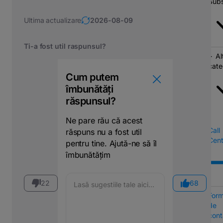
Subs
Ultima actualizare
2026-08-09
Ti-a fost util raspunsul?
Al
cate
Cum putem
îmbunătăți
răspunsul?
Ne pare rău că acest
Call
răspuns nu a fost util
Cent
pentru tine. Ajută-ne să îl
îmbunătățim
22
68
Form
de
cont