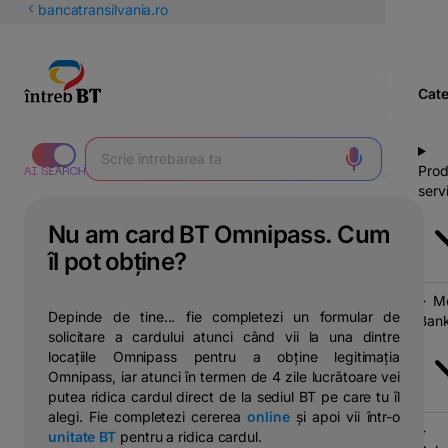
latinești
bancatransilvania.ro
кириллица
Cate
Prod
servi
Nu am card BT Omnipass. Cum
îl pot obține?
Mo
Depinde de tine... fie completezi un formular de
Bank
solicitare a cardului atunci când vii la una dintre
locațiile Omnipass pentru a obține legitimația
Omnipass, iar atunci în termen de 4 zile lucrătoare vei
putea ridica cardul direct de la sediul BT pe care tu îl
alegi. Fie completezi cererea
online
și apoi vii într-o
unitate BT
pentru a ridica cardul.