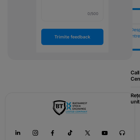
0
/500
Des
Într
Trimite feedback
Call
Cen
Reț
unit
-
opens
in
a