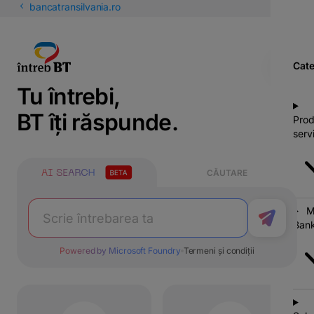
latinești
bancatransilvania.ro
кириллица
Cate
Tu întrebi,
BT îți răspunde.
Prod
servi
CĂUTARE
M
Bank
Powered by Microsoft Foundry
Termeni și condiții