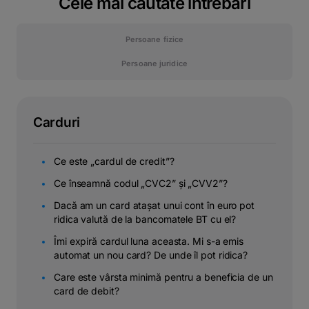
Cele mai căutate întrebări
Persoane fizice
Persoane juridice
Carduri
Ce este „cardul de credit”?
Ce înseamnă codul „CVC2” și „CVV2”?
Dacă am un card atașat unui cont în euro pot
ridica valută de la bancomatele BT cu el?
Îmi expiră cardul luna aceasta. Mi s-a emis
automat un nou card? De unde îl pot ridica?
Care este vârsta minimă pentru a beneficia de un
card de debit?