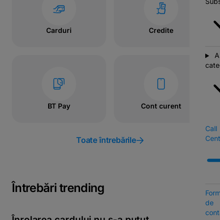
Subs
Carduri
Credite
A
cate
BT Pay
Cont curent
Call
Cent
Toate întrebările
Întrebări trending
Form
de
cont
Înrolarea cardului nu s-a putut