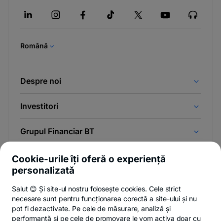
in
a
new
tab
Română
Despre noi
Investitori
Grupul Financiar BT
Legal
Cookie-urile îți oferă o experiență
personalizată
Abonează-te la newsletter
Salut 😊 Și site-ul nostru folosește cookies. Cele strict
necesare sunt pentru funcționarea corectă a site-ului și nu
Și afli primul noutățile de pe Newsroom & Blogul BT.
pot fi dezactivate. Pe cele de măsurare, analiză și
performanță și pe cele de promovare le vom activa doar cu