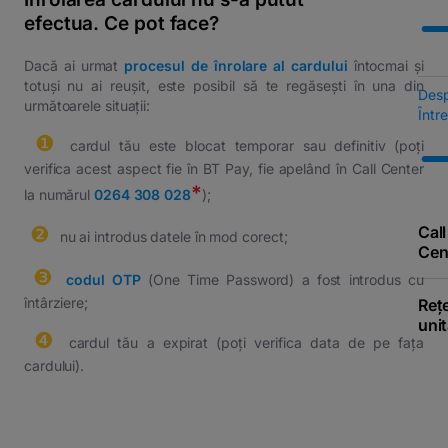
efectua. Ce pot face?
Dacă ai urmat
procesul de înrolare al cardului
întocmai și
totuși nu ai reușit, este posibil să te regăsești în una din
Des
următoarele situații:
Într
❶
⠀cardul tău este blocat temporar sau definitiv (poți
verifica acest aspect fie în BT Pay, fie apelând în Call Center
*
la numărul
0264 308 028
);
❷
Call
⠀nu ai introdus datele în mod corect;
Cen
❸
⠀
codul OTP
(One Time Password) a fost introdus cu
întârziere;
Reț
unit
❹
⠀cardul tău a expirat (poți verifica data de pe fața
cardului).