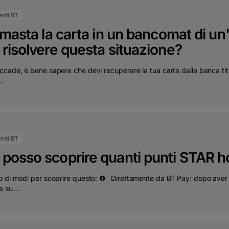
ienti BT
imasta la carta in un bancomat di u
risolvere questa situazione?
ccade, è bene sapere che devi recuperare la tua carta dalla banca tit
..
ienti BT
posso scoprire quanti punti STAR 
o di modi per scoprire questo: ❶⠀Direttamente da BT Pay: dopo aver r
 su ...