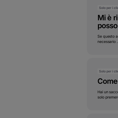
Solo per i cl
Mi è r
posso 
Se questo a
necessario .
Solo per i cl
Come 
Hai un sacc
solo premere