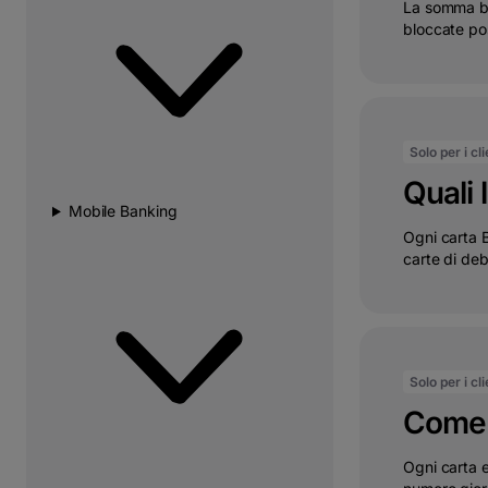
La somma bl
bloccate pos
Solo per i cl
Quali 
Mobile Banking
Ogni carta B
carte di debi
Solo per i cl
Come p
Ogni carta e