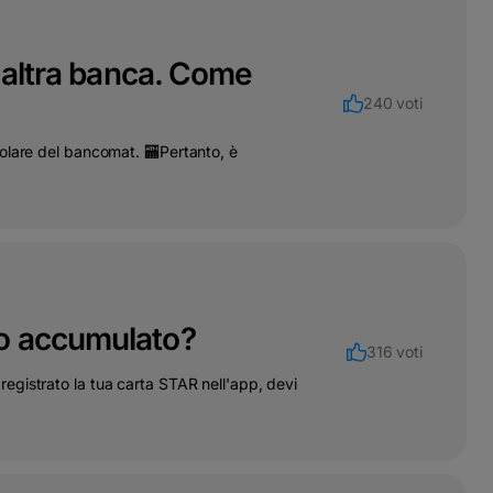
n'altra banca. Come
240 voti
olare del bancomat. 🏧Pertanto, è
ho accumulato?
316 voti
egistrato la tua carta STAR nell'app, devi