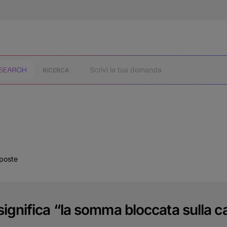
RICERCA
sposte
ignifica “la somma bloccata sulla c