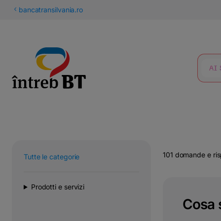
latinești
bancatransilvania.ro
кириллица
RICERCA
101 domande e ri
Tutte le categorie
Prodotti e servizi
Cosa s