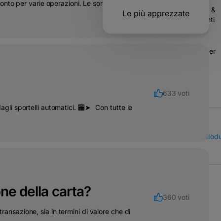
conto per varie operazioni. Le somme
Operazioni &
Le più apprezzate
trasferimenti
bancari
Soluzioni per
aziende
633 voti
dagli sportelli automatici. 🏧➤⠀Con tutte le
Call Center
Modul
one della carta?
360 voti
transazione, sia in termini di valore che di