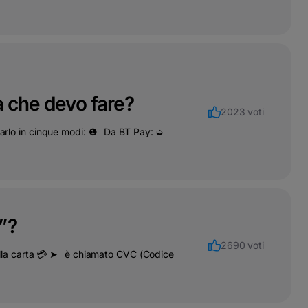
a che devo fare?
2023 voti
 farlo in cinque modi: ❶⠀Da BT Pay: ➭
”?
2690 voti
 della carta 💳 ➤⠀è chiamato CVC (Codice