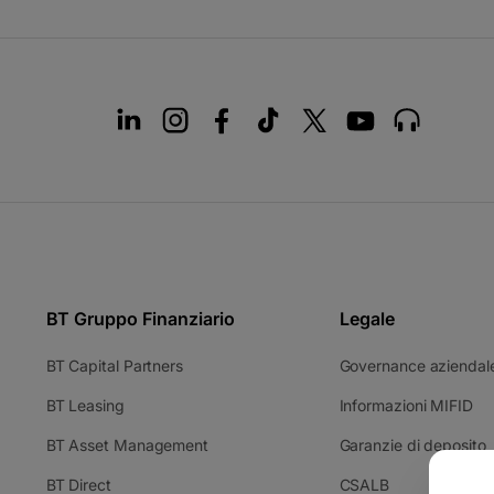
BT Gruppo Finanziario
Legale
-
BT Capital Partners
Governance aziendal
si
-
-
BT Leasing
Informazioni MIFID
apre
si
si
in
-
-
BT Asset Management
Garanzie di deposito
apre
ap
una
si
s
in
in
nuova
-
-
BT Direct
CSALB
apre
a
una
un