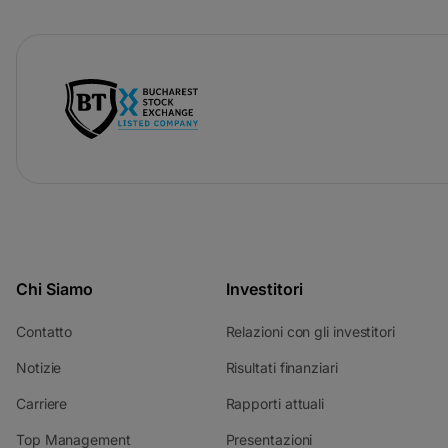
-
si
apre
in
una
nuova
scheda
Chi Siamo
Investitori
-
-
Contatto
Relazioni con gli investitori
si
si
-
-
Notizie
Risultati finanziari
apre
apre
si
si
in
in
-
-
Carriere
Rapporti attuali
apre
apre
una
una
si
si
in
in
nuova
nuova
-
-
Top Management
Presentazioni
apre
apre
una
una