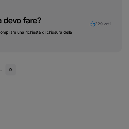
a devo fare?
329 voti
 compilare una richiesta di chiusura della
..
9