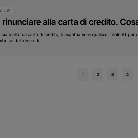
ienti BT
 rinunciare alla carta di credito. Cos
nciare alla tua carta di credito, ti aspettiamo in qualsiasi filiale BT per
mborso della linea di ...
1
2
3
4
.