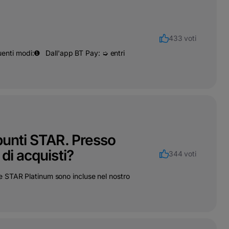
433 voti
eguenti modi:❶⠀Dall'app BT Pay: ➭ entri
punti STAR. Presso
di acquisti?
344 voti
e STAR Platinum sono incluse nel nostro