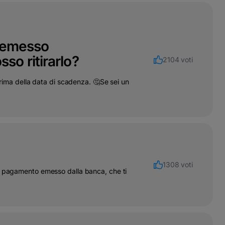
o emesso
o ritirarlo?
2104 voti
prima della data di scadenza. 🤔Se sei un
1308 voti
di pagamento emesso dalla banca, che ti