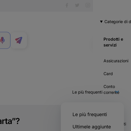
Categorie di
Prodotti e
MENU
servizi
Assicurazioni
Card
Conto
corrente
Crediti
Le più frequenti
Risparmi &
arta”?
investimenti
Ultimele aggiunte
860 voti