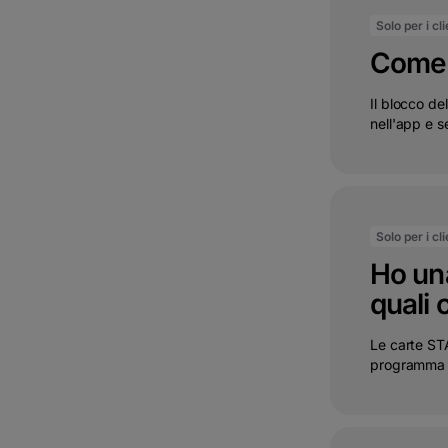
Solo per i cl
Come p
Il blocco de
nell'app e se
Solo per i cl
Ho una
quali 
Le carte ST
programma d