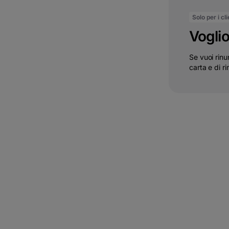
Solo per i cl
Voglio
Se vuoi rinu
carta e di ri