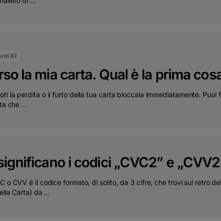
aliero di ...
ienti BT
so la mia carta. Qual è la prima cos
i la perdita o il furto della tua carta bloccala immediatamente. Puoi
ta che ...
significano i codici „CVC2” e „CVV2
C o CVV è il codice formato, di solito, da 3 cifre, che trovi sul retro
ella Carta) da ...