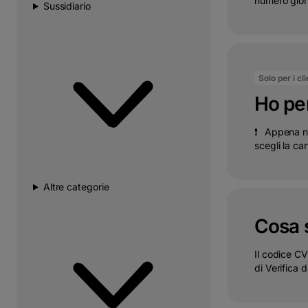
numero giorn
Sussidiario
Solo per i cl
Ho per
❗⠀Appena not
scegli la car
Altre categorie
Cosa 
Il codice CV
di Verifica d