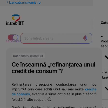
latinești
bancatransilvania.ro
кириллица
Cate
Prod
servi
Doar pentru clienții BT
Ce înseamnă „refinanțarea unui
credit de consum”?
Mo
Bank
Refinanțarea presupune contractarea unui nou
împrumut prin care achiți unul sau mai multe
credite
de consum
, eventuala sumă obținută în plus putând fi
😉
folosită în alte scopuri.
Dacă te gândești la o refinanțare, accesează