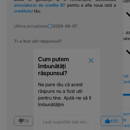
Subs
simulatorul de credite BT
pentru a afla noua rată a
creditului
tău.
Ultima actualizare
2026-08-07
Al
cate
Ti-a fost util raspunsul?
Cum putem
îmbunătăți
răspunsul?
Call
Cent
Ne pare rău că acest
răspuns nu a fost util
pentru tine. Ajută-ne să îl
îmbunătățim
Form
de
79
430
cont