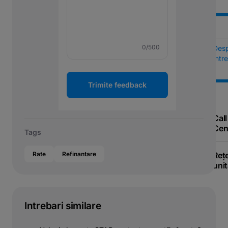
0
/500
Des
Într
Trimite feedback
Call
Cen
Tags
Reț
Rate
Refinantare
unit
Intrebari similare