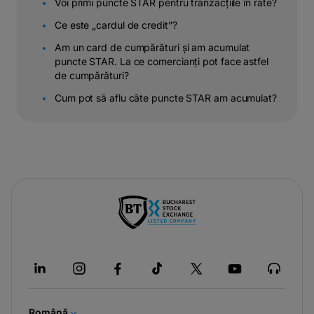
Voi primi puncte STAR pentru tranzacțiile în rate?
Ce este „cardul de credit”?
Am un card de cumpărături și am acumulat
puncte STAR. La ce comercianți pot face astfel
de cumpărături?
Cum pot să aflu câte puncte STAR am acumulat?
-
opens
in
a
new
tab
Română