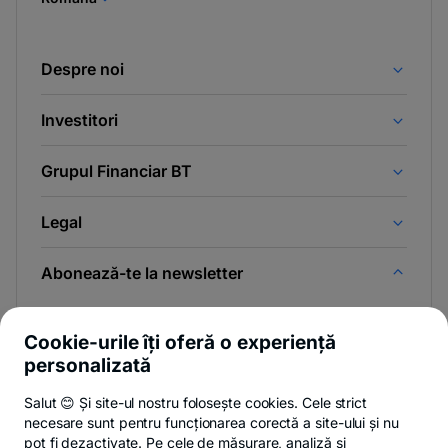
Despre noi
Investitori
Grupul Financiar BT
Legal
Abonează-te la newsletter
Și afli primul noutățile de pe Newsroom & Blogul BT.
Cookie-urile îți oferă o experiență
personalizată
Salut 😊 Și site-ul nostru folosește cookies. Cele strict
-
Poți renunța oricând,
vezi detalii
.
necesare sunt pentru funcționarea corectă a site-ului și nu
opens
in
pot fi dezactivate. Pe cele de măsurare, analiză și