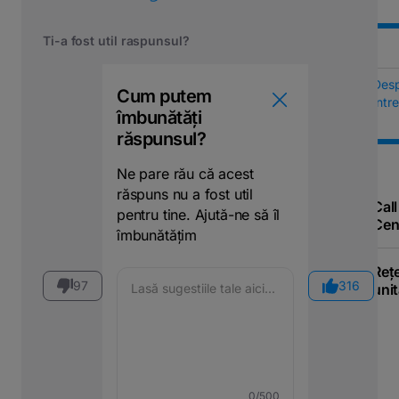
Ti-a fost util raspunsul?
Des
Cum putem
Într
îmbunătăți
răspunsul?
Ne pare rău că acest
răspuns nu a fost util
Call
pentru tine. Ajută-ne să îl
Cen
îmbunătățim
Reț
97
316
unit
0
/500