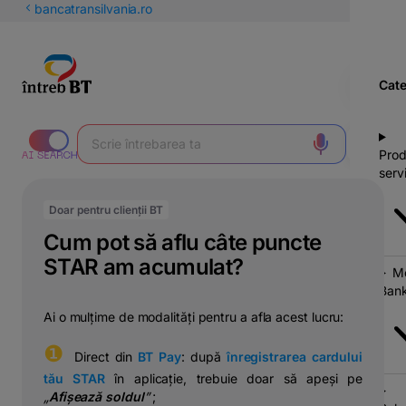
latinești
bancatransilvania.ro
кириллица
Cate
Prod
servi
Doar pentru clienții BT
Cum pot să aflu câte puncte
STAR am acumulat?
Mo
Bank
Ai o mulțime de modalități pentru a afla acest lucru:
❶
⠀D
irect din
BT Pay
: după
înregistrarea cardului
tău STAR
în aplicație, trebuie doar să apeși pe
„
Afișează soldul
”
;