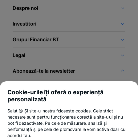
Despre noi
Investitori
Grupul Financiar BT
Legal
Abonează-te la newsletter
Și afli primul noutățile de pe Newsroom & Blogul BT.
Cookie-urile îți oferă o experiență
personalizată
Salut 😊 Și site-ul nostru folosește cookies. Cele strict
-
Poți renunța oricând,
vezi detalii
.
necesare sunt pentru funcționarea corectă a site-ului și nu
opens
in
pot fi dezactivate. Pe cele de măsurare, analiză și
a
performanță și pe cele de promovare le vom activa doar cu
- opens in a new tab
- opens in a new ta
-
Privacy Hub
Politica de confidențialitate
Politica de cookies
S
new
acordul tău.