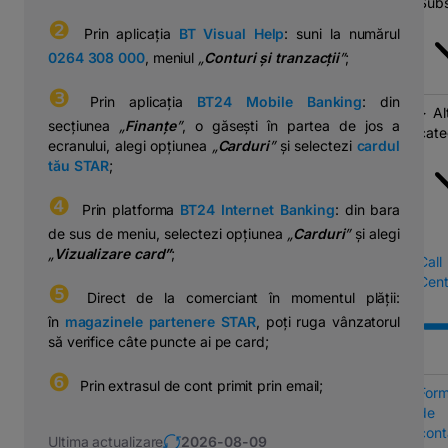
Subs
❷
⠀Prin aplicația
BT Visual Help
: suni la numărul
0264 308 000
, meniul
„
Conturi și tranzacții
”
;
❸
⠀Prin aplicația
BT24 Mobile Banking
: din
Al
secțiunea
„
Finanțe
”
, o găsești în partea de jos a
cate
ecranului, alegi opțiunea
„
Carduri
”
și selectezi
cardul
tău STAR
;
❹
⠀Prin platforma
BT24 Internet Banking
: din bara
de sus de meniu, selectezi opțiunea
„
Carduri
”
și alegi
„
Vizualizare card”
;
Call
Cent
❺
⠀Direct de la comerciant în momentul plății:
în
magazinele partenere STAR
, poți ruga vânzatorul
să verifice câte puncte ai pe card;
❻
⠀Prin extrasul de cont primit prin email;
Form
de
cont
Ultima actualizare
2026-08-09