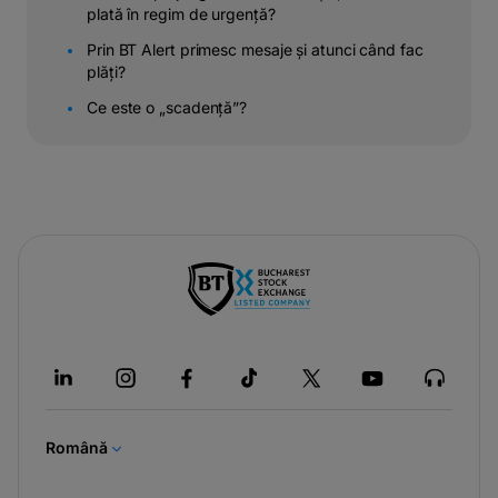
plată în regim de urgență?
Prin BT Alert primesc mesaje și atunci când fac
plăți?
Ce este o „scadență”?
-
opens
in
a
new
tab
Română