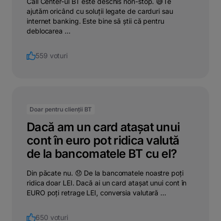
Call Center-ul BT este deschis non-stop. 😅Te
ajutăm oricând cu soluții legate de carduri sau
internet banking. Este bine să știi că pentru
deblocarea ...
559 voturi
Doar pentru clienții BT
Dacă am un card atașat unui
cont în euro pot ridica valută
de la bancomatele BT cu el?
Din păcate nu. 😞 De la bancomatele noastre poți
ridica doar LEI. Dacă ai un card atașat unui cont în
EURO poți retrage LEI, conversia valutară ...
650 voturi