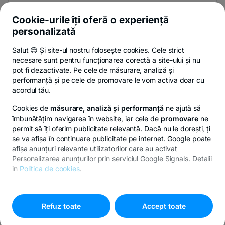
Și afli primul noutățile de pe Newsroom & Blogul BT.
Cookie-urile îți oferă o experiență
personalizată
Salut 😊 Și site-ul nostru folosește cookies. Cele strict
-
Poți renunța oricând,
vezi detalii
.
necesare sunt pentru funcționarea corectă a site-ului și nu
opens
in
pot fi dezactivate. Pe cele de măsurare, analiză și
a
performanță și pe cele de promovare le vom activa doar cu
- opens in a new tab
- opens in a new ta
-
Privacy Hub
Politica de confidențialitate
Politica de cookies
S
new
acordul tău.
tab
Cookies de
măsurare, analiză și performanță
ne ajută să
îmbunătățim navigarea în website, iar cele de
promovare
ne
permit să îți oferim publicitate relevantă. Dacă nu le dorești, ți
se va afișa în continuare publicitate pe internet. Google poate
© Copyright 2026 Banca Transilvania. Toate drepturile
afișa anunțuri relevante utilizatorilor care au activat
rezervate.
Personalizarea anunțurilor prin serviciul Google Signals. Detalii
in
Politica de cookies
.
Pentru personalizarea preferințelor selectează
"
Setari
-
cookies
"
opens
Refuz toate
Accept toate
in
a