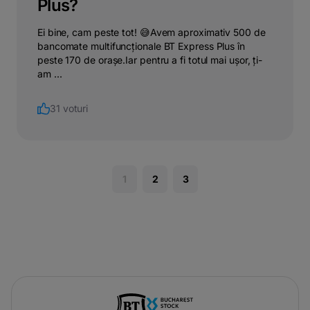
Plus?
Ei bine, cam peste tot! 😅Avem aproximativ 500 de
bancomate multifuncționale BT Express Plus în
peste 170 de orașe.Iar pentru a fi totul mai ușor, ți-
am ...
31 voturi
1
2
3