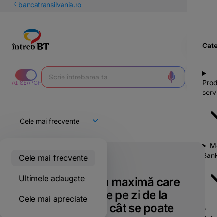
latinești
bancatransilvania.ro
кириллица
Cate
Prod
servi
Mo
Bank
Cele mai frecvente
Doar pentru clienții BT
Ultimele adaugate
Care este suma maximă care
se poate retrage pe zi de la
Cele mai apreciate
ATM-urile BT și cât se poate