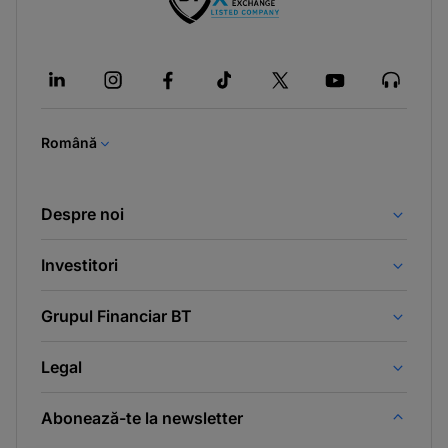
-
opens
in
a
new
tab
Română
Despre noi
Investitori
Grupul Financiar BT
Legal
Abonează-te la newsletter