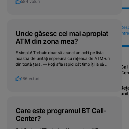
584 voturi
Des
Unde găsesc cel mai apropiat
Într
ATM din zona mea?
E simplu! Trebuie doar să arunci un ochi pe lista
noastră de unități împreună cu rețeaua de ATM-uri
din toată țara. 👀 Poți afla rapid cât timp îți ia să ...
Call
Cen
166 voturi
Reț
unit
Care este programul BT Call-
Center?