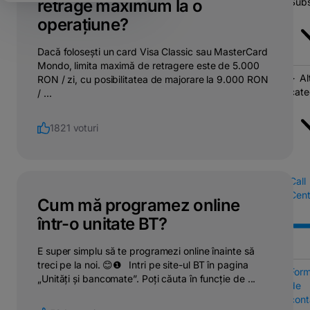
retrage maximum la o
Subs
operațiune?
Dacă folosești un card Visa Classic sau MasterCard
Mondo, limita maximă de retragere este de 5.000
Al
RON / zi, cu posibilitatea de majorare la 9.000 RON
cate
/ ...
1821 voturi
Call
Cent
Cum mă programez online
într-o unitate BT?
E super simplu să te programezi online înainte să
treci pe la noi. 😊❶⠀Intri pe site-ul BT în pagina
Form
„Unități și bancomate”. Poți căuta în funcție de ...
de
cont