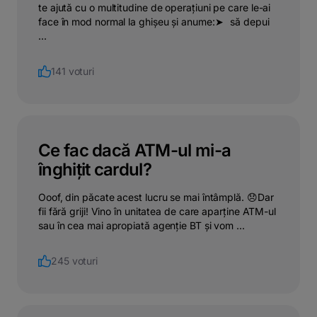
te ajută cu o multitudine de operațiuni pe care le-ai
face în mod normal la ghișeu și anume:➤⠀să depui
...
141 voturi
Ce fac dacă ATM-ul mi-a
înghițit cardul?
Ooof, din păcate acest lucru se mai întâmplă. 😞Dar
fii fără griji! Vino în unitatea de care aparține ATM-ul
sau în cea mai apropiată agenție BT și vom ...
245 voturi