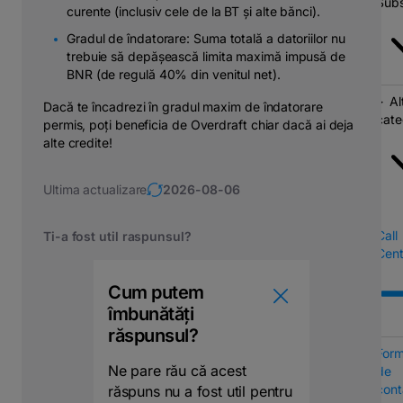
Subs
curente (inclusiv cele de la BT și alte bănci).
Gradul de îndatorare: Suma totală a datoriilor nu
trebuie să depășească limita maximă impusă de
BNR (de regulă 40% din venitul net).
Al
Dacă te încadrezi în gradul maxim de îndatorare
cate
permis, poți beneficia de Overdraft chiar dacă ai deja
alte credite!
Ultima actualizare
2026-08-06
Call
Ti-a fost util raspunsul?
Cent
Cum putem
îmbunătăți
răspunsul?
Form
Ne pare rău că acest
de
cont
răspuns nu a fost util pentru