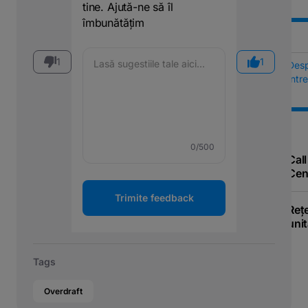
tine. Ajută-ne să îl
îmbunătățim
1
1
Des
Într
0
/500
Call
Cen
Trimite feedback
Reț
unit
Tags
Overdraft