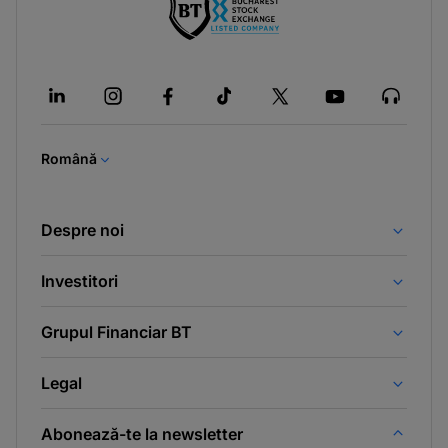
-
opens
in
a
new
tab
Română
Despre noi
Investitori
Grupul Financiar BT
Legal
Abonează-te la newsletter