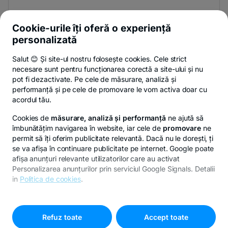
Și afli primul noutățile de pe Newsroom & Blogul BT.
Cookie-urile îți oferă o experiență
personalizată
Salut 😊 Și site-ul nostru folosește cookies. Cele strict
-
Poți renunța oricând,
vezi detalii
.
necesare sunt pentru funcționarea corectă a site-ului și nu
opens
in
pot fi dezactivate. Pe cele de măsurare, analiză și
a
performanță și pe cele de promovare le vom activa doar cu
- opens in a new tab
- opens in a new ta
-
Privacy Hub
Politica de confidențialitate
Politica de cookies
S
new
acordul tău.
tab
Cookies de
măsurare, analiză și performanță
ne ajută să
îmbunătățim navigarea în website, iar cele de
promovare
ne
permit să îți oferim publicitate relevantă. Dacă nu le dorești, ți
se va afișa în continuare publicitate pe internet. Google poate
© Copyright 2026 Banca Transilvania. Toate drepturile
afișa anunțuri relevante utilizatorilor care au activat
rezervate.
Personalizarea anunțurilor prin serviciul Google Signals. Detalii
in
Politica de cookies
.
Pentru personalizarea preferințelor selectează
"
Setari
-
cookies
"
opens
Refuz toate
Accept toate
in