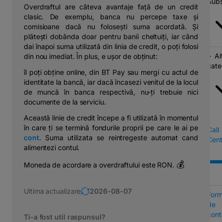
Subs
Overdraftul are câteva avantaje față de un credit
clasic. De exemplu, banca nu percepe taxe și
comisioane dacă nu folosești suma acordată. Și
plătești dobânda doar pentru banii cheltuiți, iar când
dai înapoi suma utilizată din linia de credit, o poți folosi
Al
din nou imediat. În plus, e ușor de obținut:
cate
îl poți obține online, din BT Pay sau mergi cu actul de
identitate la bancă, iar dacă încasezi venitul de la locul
de muncă în banca respectivă, nu-ți trebuie nici
documente de la serviciu.
Această linie de credit începe a fi utilizată în momentul
în care ți se termină fondurile proprii pe care le ai pe
Call
cont
. Suma utilizata se reintregeste automat cand
Cent
alimentezi contul.
💰
Moneda de acordare a overdraftului este RON.
Ultima actualizare
2026-08-07
Form
de
cont
Ti-a fost util raspunsul?