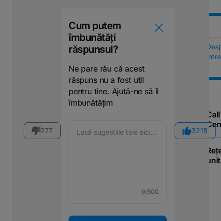
Cum putem
îmbunătăți
Des
răspunsul?
Într
Ne pare rău că acest
răspuns nu a fost util
pentru tine. Ajută-ne să îl
îmbunătățim
Call
Cen
277
3218
Reț
unit
0
/500