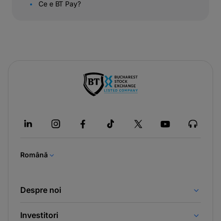
Ce e BT Pay?
-
opens
in
a
new
tab
Română
Despre noi
Investitori