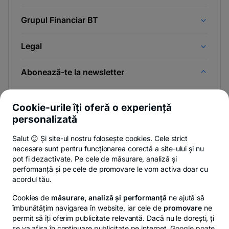
Grupul Financiar BT
Legal
Abonează-te la newsletter
Și afli primul noutățile de pe Newsroom & Blogul BT.
Cookie-urile îți oferă o experiență
personalizată
Salut 😊 Și site-ul nostru folosește cookies. Cele strict
-
Poți renunța oricând,
vezi detalii
.
necesare sunt pentru funcționarea corectă a site-ului și nu
opens
in
pot fi dezactivate. Pe cele de măsurare, analiză și
a
performanță și pe cele de promovare le vom activa doar cu
- opens in a new tab
- opens in a new ta
-
Privacy Hub
Politica de confidențialitate
Politica de cookies
S
new
acordul tău.
tab
Cookies de
măsurare, analiză și performanță
ne ajută să
îmbunătățim navigarea în website, iar cele de
promovare
ne
permit să îți oferim publicitate relevantă. Dacă nu le dorești, ți
se va afișa în continuare publicitate pe internet. Google poate