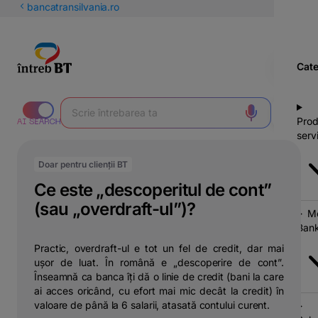
latinești
bancatransilvania.ro
кириллица
Cate
Prod
servi
Doar pentru clienții BT
Ce este „descoperitul de cont”
(sau „overdraft-ul”)?
Mo
Bank
Practic, overdraft-ul e tot un fel de credit, dar mai
ușor de luat. În română e „descoperire de cont”.
Înseamnă ca banca îți dă o linie de credit (bani la care
ai acces oricând, cu efort mai mic decât la credit) în
valoare de până la 6 salarii, atasată contului curent.