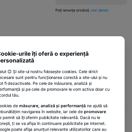
new
opens
tab
in
-
Poți renunța oricând,
vezi detalii
.
w
opens
a
in
new
a
tab
new
tab
pens
-
ente utile
n
opens
-
sure Policy
in
ookie-urile îți oferă o experiență
ew
opens
a
ab
ersonalizată
-
anii
in
new
opens
a
tab
alut 😊 Și site-ul nostru folosește cookies. Cele strict
in
new
ecesare sunt pentru funcționarea corectă a site-ului și nu
a
tab
-
nzi
ot fi dezactivate. Pe cele de măsurare, analiză și
new
opens
erformanță și pe cele de promovare le vom activa doar cu
tab
in
cordul tău.
a
ookies de
măsurare, analiză și performanță
ne ajută să
new
mbunătățim navigarea în website, iar cele de
promovare
tab
e permit să îți oferim publicitate relevantă. Dacă nu le
orești, ți se va afișa în continuare publicitate pe internet.
- opens in a new tab
- opens in a new tab
r GDPR
Opțiuni de marketing
oogle poate afișa anunțuri relevante utilizatorilor care au