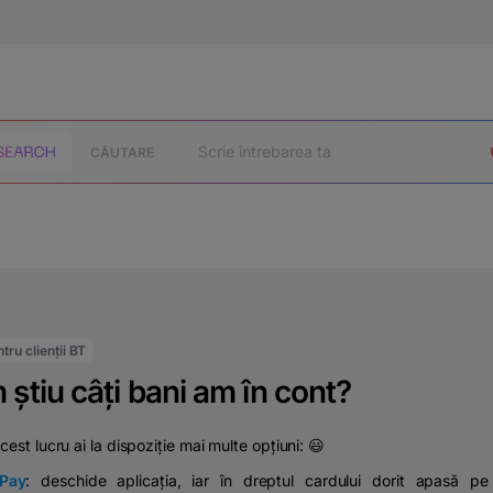
CĂUTARE
tru clienții BT
știu câți bani am în cont?
cest lucru ai la dispoziție mai multe opțiuni: 😃
Pay
:
deschide aplicația, iar în dreptul cardului dorit apasă pe