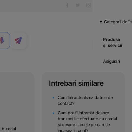
Categorii de în
Produse
MENIU
și servicii
Asigurari
Carduri
Intrebari similare
Cont
curent
Cum îmi actualizez datele de
contact?
Credite
Cum pot fi informat despre
tranzacțiile efectuate cu cardul
Economii
și despre sumele pe care le
& investitii
 butonul
încasez în cont?