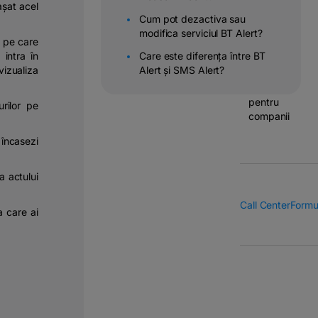
așat acel
Operatiuni
Cum pot dezactiva sau
&
modifica serviciul BT Alert?
 pe care
transferuri
 intra în
Care este diferența între BT
bancare
vizualiza
Alert și SMS Alert?
Solutii
pentru
urilor pe
companii
încasezi
a actului
Call Center
Formu
la care ai