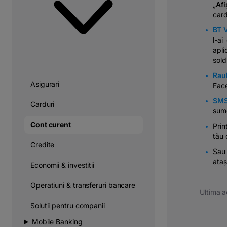
„
Afi
card
BT 
l-ai
apli
sold
Rau
Asigurari
Fac
SMS
Carduri
sume
Cont curent
Prin
tău 
Credite
Sau 
ataș
Economii & investitii
Operatiuni & transferuri bancare
Ultima a
Solutii pentru companii
Mobile Banking