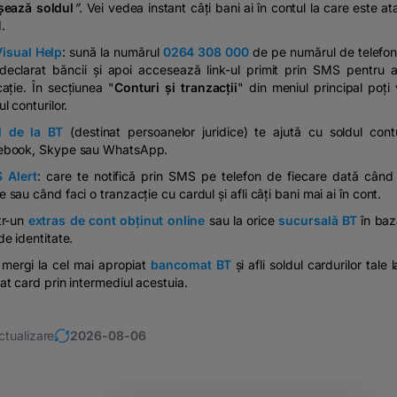
șează soldul
”
. Vei vedea instant câți bani ai în contul la care este at
.
Visual Help
: sună la numărul
0264 308 000
de pe numărul de telefon
 declarat băncii și apoi accesează link-ul primit prin SMS pentru a
cație. În secțiunea "
Conturi și tranzacții
" din meniul principal poți 
ul conturilor.
l de la BT
(destinat persoanelor juridice) te ajută cu soldul cont
ebook, Skype sau WhatsApp.
 Alert
: care te notifică prin SMS pe telefon de fiecare dată când 
 sau când faci o tranzacție cu cardul și afli câți bani mai ai în cont.
tr-un
extras de cont obținut online
sau la orice
sucursală BT
în baz
de identitate.
mergi la cel mai apropiat
bancomat BT
și afli soldul cardurilor tale 
at card prin intermediul acestuia.
ctualizare
2026-08-06