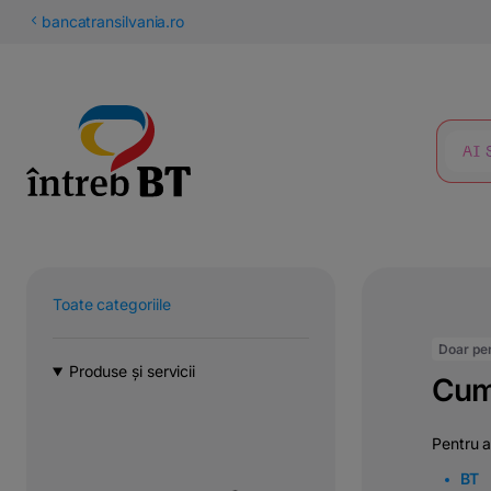
latinești
bancatransilvania.ro
кириллица
CĂUTARE
Toate categoriile
Doar pen
Produse și servicii
Cum 
Pentru a
BT 