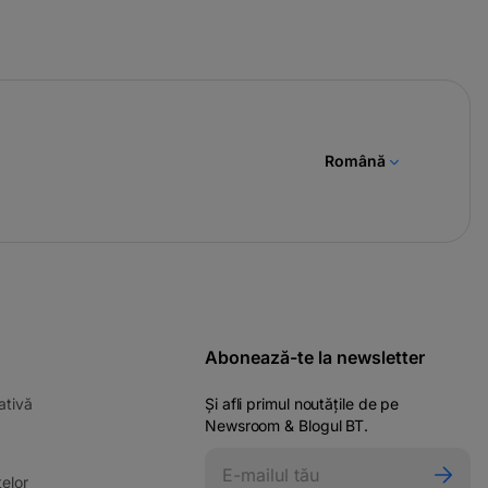
Română
Abonează-te la newsletter
-
ativă
Și afli primul noutățile de pe
opens
Newsroom & Blogul BT.
in
ens
a
-
elor