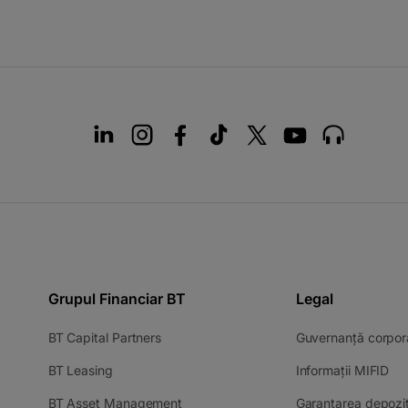
Grupul Financiar BT
Legal
-
BT Capital Partners
Guvernanță corpor
opens
-
-
BT Leasing
Informații MIFID
in
opens
op
a
-
BT Asset Management
Garantarea depozit
in
in