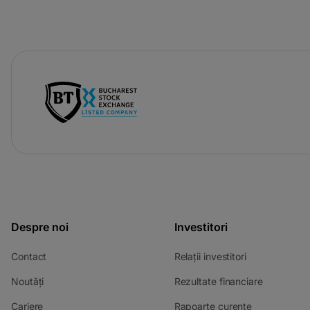
-
opens
in
a
new
tab
Despre noi
Investitori
-
-
Contact
Relații investitori
opens
opens
-
-
Noutăți
Rezultate financiare
in
in
opens
opens
a
a
-
-
Cariere
Rapoarte curente
in
in