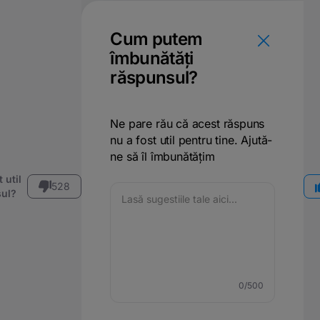
Cum putem
îmbunătăți
răspunsul?
Ne pare rău că acest răspuns
nu a fost util pentru tine. Ajută-
ne să îl îmbunătățim
 util
528
ul?
0
/500