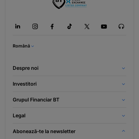
-
opens
in
a
new
tab
Română
Despre noi
Investitori
Grupul Financiar BT
Legal
Abonează-te la newsletter