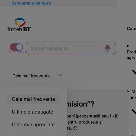
latinești
bancatransilvania.ro
кириллица
Cate
Prod
servi
Mo
Bank
Cele mai frecvente
Ce este un „comision”?
Ultimele adaugate
Comisionul este suma de bani (procentuală sau fixă)
pe care o plătești băncii pentru produsele și
Cele mai apreciate
serviciile care îți sunt oferite. 🙂