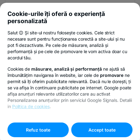
Și afli primul noutățile de pe Newsroom & Blogul BT.
Cookie-urile îți oferă o experiență
personalizată
Salut 😊 Și site-ul nostru folosește cookies. Cele strict
-
Poți renunța oricând,
vezi detalii
.
necesare sunt pentru funcționarea corectă a site-ului și nu
opens
in
pot fi dezactivate. Pe cele de măsurare, analiză și
a
performanță și pe cele de promovare le vom activa doar cu
- opens in a new tab
- opens in a new ta
-
Privacy Hub
Politica de confidențialitate
Politica de cookies
S
new
acordul tău.
tab
Cookies de
măsurare, analiză și performanță
ne ajută să
îmbunătățim navigarea în website, iar cele de
promovare
ne
permit să îți oferim publicitate relevantă. Dacă nu le dorești, ți
se va afișa în continuare publicitate pe internet. Google poate
© Copyright 2026 Banca Transilvania. Toate drepturile
afișa anunțuri relevante utilizatorilor care au activat
rezervate.
Personalizarea anunțurilor prin serviciul Google Signals. Detalii
in
Politica de cookies
.
Pentru personalizarea preferințelor selectează
"
Setari
-
cookies
"
opens
Refuz toate
Accept toate
in