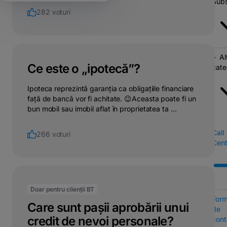
Subs
282 voturi
Al
Ce este o „ipotecă”?
cate
Ipoteca reprezintă garanția ca obligațiile financiare
față de bancă vor fi achitate. 😉Aceasta poate fi un
bun mobil sau imobil aflat în proprietatea ta ...
Call
266 voturi
Cent
Doar pentru clienții BT
Form
Care sunt pașii aprobării unui
de
credit de nevoi personale?
cont