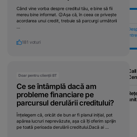
Când vine vorba despre creditul tău, e bine să fii
mereu bine informat. 😉Așa că, în ceea ce privește
acordarea unui credit, trebuie să parcurgi următorii
...
Des
Într
181 voturi
Call
Doar pentru clienții BT
Cen
Ce se întâmplă dacă am
Reț
probleme financiare pe
unit
parcursul derulării creditului?
Înțelegem că, oricât de bun ar fi planul inițial, pot
apărea lucruri neprevăzute, așa că îți oferim sprijin
pe toată perioada derulării creditului.Dacă ai ...