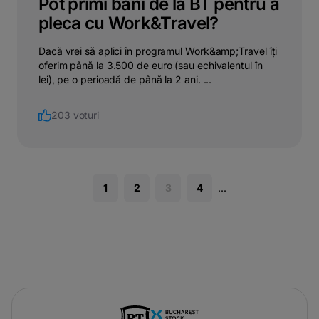
Pot primi bani de la BT pentru a
pleca cu Work&Travel?
Dacă vrei să aplici în programul Work&amp;Travel îți
oferim până la 3.500 de euro (sau echivalentul în
lei), pe o perioadă de până la 2 ani. ...
203 voturi
1
2
3
4
...