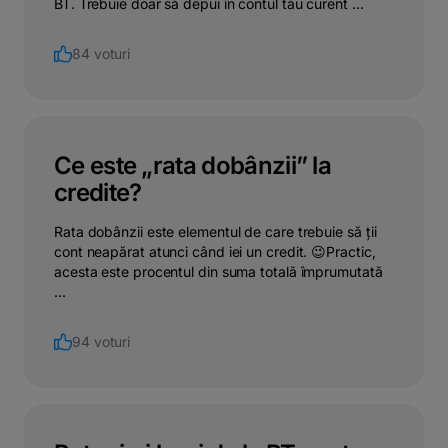
BT. Trebuie doar să depui în contul tău curent ...
84 voturi
Ce este „rata dobânzii” la
credite?
Rata dobânzii este elementul de care trebuie să ții
cont neapărat atunci când iei un credit. 😉Practic,
acesta este procentul din suma totală împrumutată
...
94 voturi