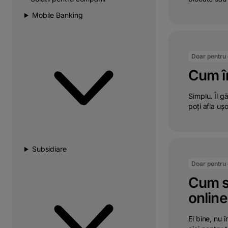
Mobile Banking
Doar pentru c
Cum îm
Simplu. Îl gă
poți afla ușo
Subsidiare
Doar pentru c
Cum s
online
Ei bine, nu 