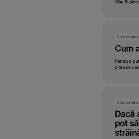
Visa Business
Doar pentru c
Cum ac
Pentru a put
plata se des
Doar pentru c
Dacă 
pot să
străin