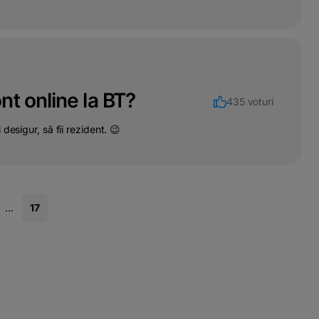
t online la BT?
435 voturi
desigur, să fii rezident. 😉
...
17