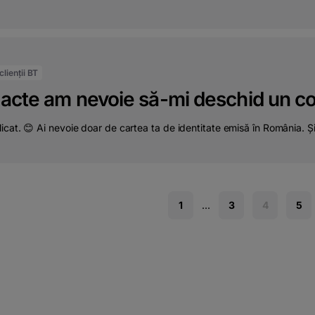
lienții BT
acte am nevoie să-mi deschid un con
cat. 😊 Ai nevoie doar de cartea ta de identitate emisă în România. Și 
1
...
3
4
5