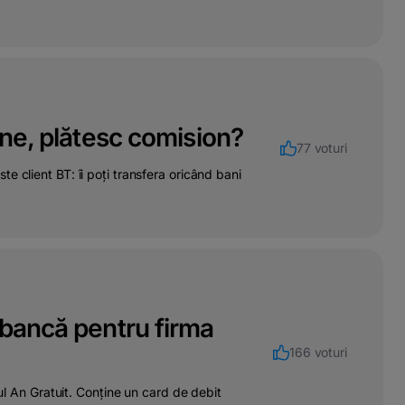
ane, plătesc comision?
77 voturi
e client BT: îi poți transfera oricând bani
 bancă pentru firma
166 voturi
mul An Gratuit. Conține un card de debit