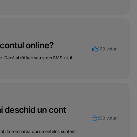
contul online?
163 voturi
ne. Dacă ai rătăcit sau șters SMS-ul, îl
 deschid un cont
503 voturi
cultăți la semnarea documentelor, suntem