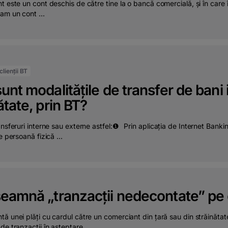
t este un cont deschis de către tine la o bancă comercială, și în care î
am un cont ...
lienții BT
unt modalitățile de transfer de bani 
ătate, prin BT?
ansferuri interne sau externe astfel:❶⠀Prin aplicația de Internet Ban
e persoană fizică ...
eamnă „tranzacții nedecontate” pe 
ă unei plăți cu cardul către un comerciant din țară sau din străinăta
de tranzacții în așteptare ...