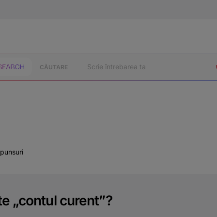
CĂUTARE
spunsuri
e „contul curent”?