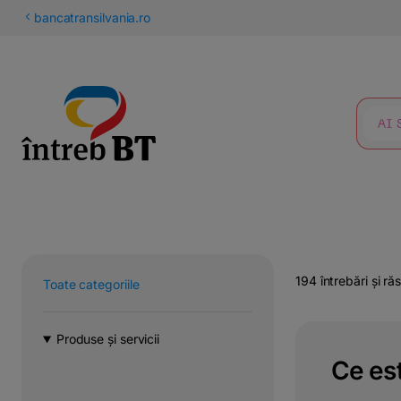
latinești
bancatransilvania.ro
кириллица
CĂUTARE
194 întrebări și ră
Toate categoriile
Produse și servicii
Ce est