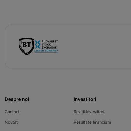
-
opens
in
a
new
tab
Despre noi
Investitori
-
-
Contact
Relații investitori
opens
opens
-
-
Noutăți
Rezultate financiare
in
in
opens
opens
a
a