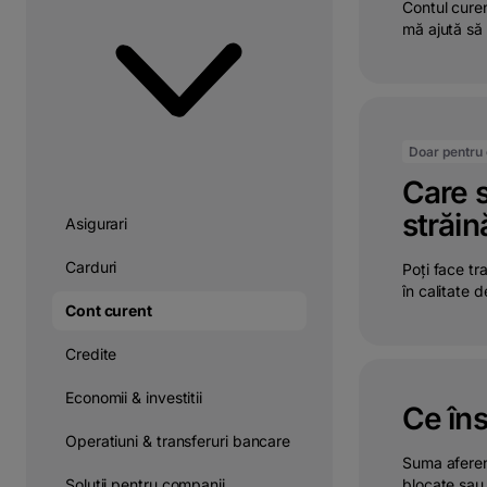
Contul curen
mă ajută să 
Doar pentru c
Care s
străin
Asigurari
Carduri
Poți face tr
în calitate d
Cont curent
Credite
Economii & investitii
Ce îns
Operatiuni & transferuri bancare
Suma aferent
Solutii pentru companii
blocate sau 