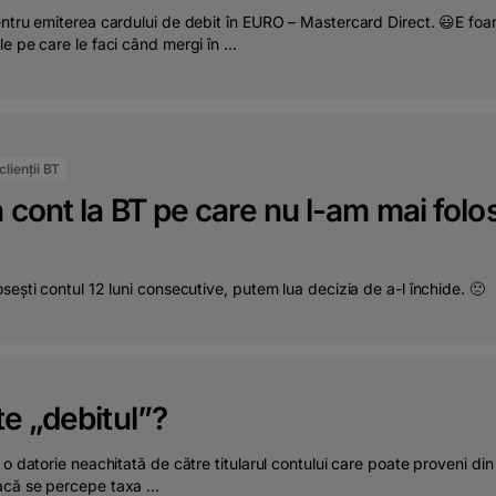
ntru emiterea cardului de debit în EURO – Mastercard Direct. 😃E foar
e pe care le faci când mergi în ...
lienții BT
cont la BT pe care nu l-am mai folos
sești contul 12 luni consecutive, putem lua decizia de a-l închide. 🙁
e „debitul”?
 o datorie neachitată de către titularul contului care poate proveni di
că se percepe taxa ...