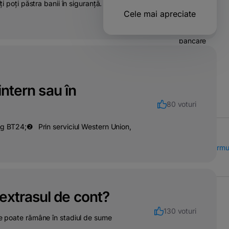
ți poți păstra banii în siguranță. 👍Cu ce
Operatiuni
Cele mai apreciate
&
transferuri
bancare
Solutii
pentru
companii
intern sau în
80 voturi
king BT24;❷⠀Prin serviciul Western Union,
Call Center
Formu
extrasul de cont?
130 voturi
te poate rămâne în stadiul de sume