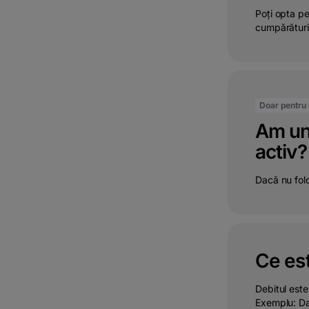
Poți opta pe
cumpărăturil
Doar pentru c
Am un 
activ?
Dacă nu folo
Ce est
Debitul este
Exemplu: Da