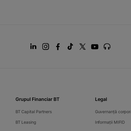
Grupul Financiar BT
Legal
-
BT Capital Partners
Guvernanță corpor
opens
-
-
BT Leasing
Informații MIFID
in
opens
op
a