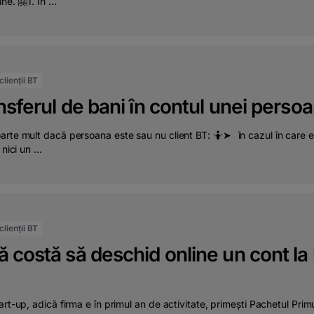
ne. 🤗1. În ...
lienții BT
nsferul de bani în contul unei perso
rte mult dacă persoana este sau nu client BT: 🤷➤⠀în cazul în care est
nici un ...
lienții BT
 costă să deschid online un cont la
art-up, adică firma e în primul an de activitate, primești Pachetul Pri