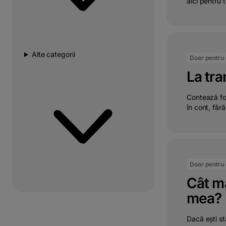
aici pentru ti
Alte categorii
Doar pentru c
La tra
Contează foa
în cont, fără 
Doar pentru c
Cât mă
mea?
Dacă ești st