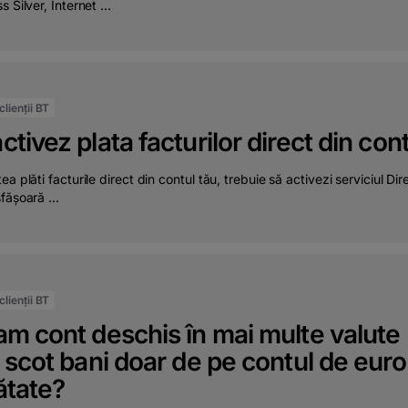
 Silver, Internet ...
lienții BT
tivez plata facturilor direct din con
ea plăti facturile direct din contul tău, trebuie să activezi serviciul Di
fășoară ...
lienții BT
am cont deschis în mai multe valute
 scot bani doar de pe contul de euro
ătate?