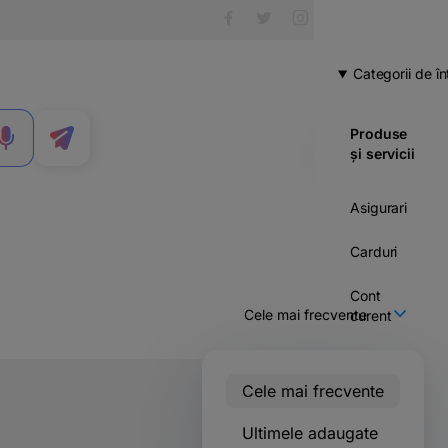
Categorii de în
Produse
MENIU
și servicii
Asigurari
Carduri
Cont
curent
Credite
Cele mai frecvente
Economii
& investitii
Ultimele adaugate
283 voturi