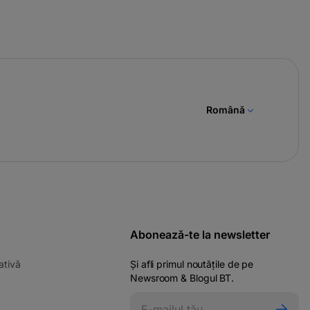
Română
Abonează-te la newsletter
-
ativă
Și afli primul noutățile de pe
opens
Newsroom & Blogul BT.
in
ens
a