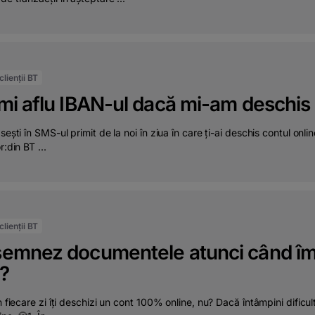
lienții BT
i aflu IBAN-ul dacă mi-am deschis 
sești în SMS-ul primit de la noi în ziua în care ți-ai deschis contul onli
r:din BT ...
lienții BT
emnez documentele atunci când îmi
?
în fiecare zi îți deschizi un cont 100% online, nu? Dacă întâmpini difi