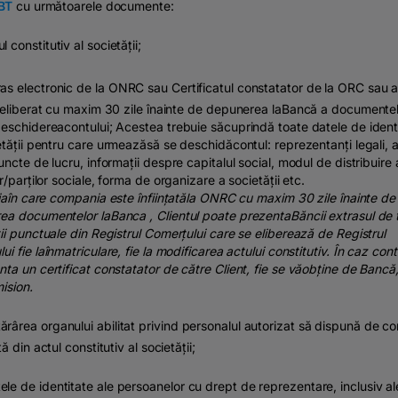
 BT
cu următoarele documente:
l constitutiv al societății;
ras electronic de
la
ONRC
sau
Certificatul
constatator
de
la
ORC
sau
a
 eliberat cu maxim 30 zile
înainte
de depunerea
la
Bancă
a documentel
eschiderea
contului
; Acestea trebuie
să
cuprindă
toate datele de ident
tății
pentru care
urmează
să
se
deschidă
contul
:
reprezentanți
legali,
a
uncte de lucru,
informații
despre capitalul social, modul de distribuire 
r
/
parților
sociale,
forma
de organizare a
societății
etc.
ia
în
care compania este
înființată
la
ONRC cu maxim 30 zile
înainte
de
ea documentelor
la
Banca
, Clientul poate
prezenta
Băncii
extrasul de
ii
punctuale din Registrul
Comerțului
care se
eliberează
de Registrul
lui
fie
la
înmatriculare
, fie
la
modificarea actului constitutiv.
În
caz contr
nta
un certificat
constatator
de
către
Client, fie se
vă
obține
de
Bancă
ision.
rârea organului abilitat privind personalul autorizat să dispună de c
ă din actul constitutiv al societății;
le de identitate ale persoanelor cu drept de reprezentare, inclusiv al