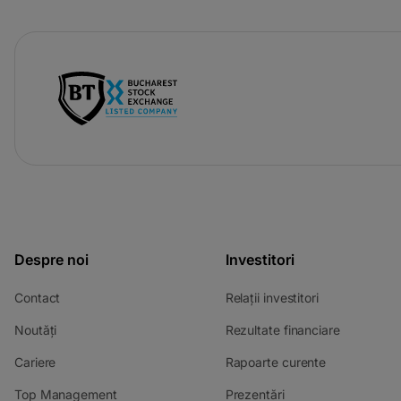
-
opens
in
a
new
tab
Despre noi
Investitori
-
-
Contact
Relații investitori
opens
opens
-
-
Noutăți
Rezultate financiare
in
in
opens
opens
a
a
-
-
Cariere
Rapoarte curente
in
in
new
new
opens
opens
a
a
tab
tab
-
-
Top Management
Prezentări
in
in
new
new