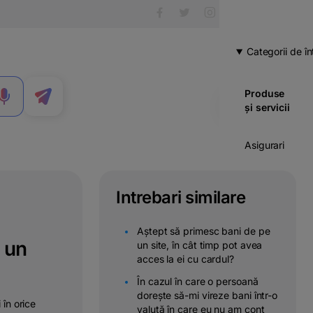
Categorii de în
Produse
MENIU
și servicii
Asigurari
Carduri
Intrebari similare
Cont
curent
Aștept să primesc bani de pe
 un
un site, în cât timp pot avea
Credite
acces la ei cu cardul?
În cazul în care o persoană
Economii
dorește să-mi vireze bani într-o
& investitii
 în orice
valută în care eu nu am cont