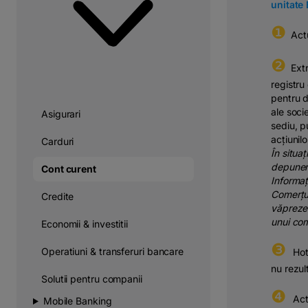
unitate
❶
Actu
❷
Ext
registru
pentru
d
ale
socie
Asigurari
sediu, p
acțiunilo
Carduri
În
situaț
depuner
Cont curent
Informaț
Comerțu
Credite
vă
preze
unui com
Economii & investitii
❸
Operatiuni & transferuri bancare
⠀Hotă
nu rezult
Solutii pentru companii
❹
⠀Acte
Mobile Banking