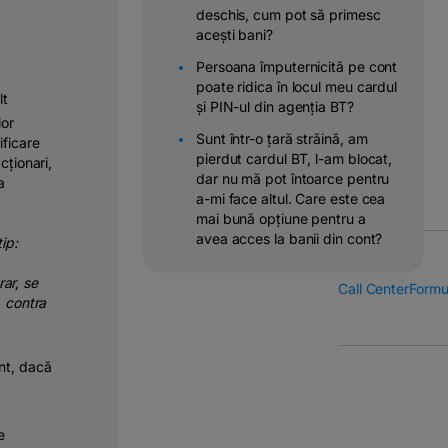
deschis, cum pot să primesc
Operatiuni
acești bani?
&
transferuri
Persoana împuternicită pe cont
bancare
poate ridica în locul meu cardul
lt
și PIN-ul din agenția BT?
or
Solutii
Sunt într-o țară străină, am
ificare
pentru
pierdut cardul BT, l-am blocat,
cționari
,
companii
dar nu mă pot întoarce pentru
a
a-mi face altul. Care este cea
mai bună opțiune pentru a
avea acces la banii din cont?
tip
:
ar, se
Call Center
Formu
,
contra
ont, dacă
e