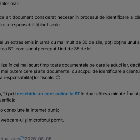
rilor reali;
ce alt document considerat necesar în procesul de identificare a clie
ire a responsabilităților fiscale
i un extras emis în urmă cu mai mult de 30 de zile, poți obține unul a
atea BT, comisionul perceput fiind de 35 de lei.
iza în cel mai scurt timp toate documentele pe care le aduci iar, dac
ți mai putem cere și alte documente, cu scopul de identificare a clientul
 a responsabilităților fiscale. 🙂
, îți poți
deschide un cont online la BT
în doar câteva minute. Înaint
verifică:
o conexiune la Internet bună;
webcam-ul și microfonul pornit.
ctualizare
2026-08-06