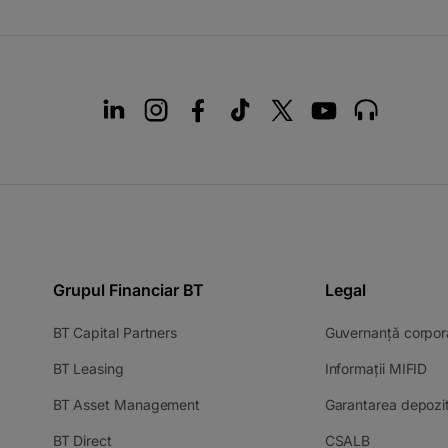
Grupul Financiar BT
Legal
-
BT Capital Partners
Guvernanță corpor
opens
-
-
BT Leasing
Informații MIFID
in
opens
op
a
-
BT Asset Management
Garantarea depozit
in
in
new
opens
a
a
tab
-
-
BT Direct
CSALB
in
new
ne