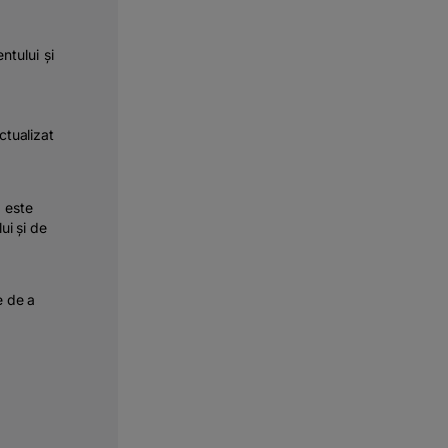
ntului și
ctualizat
ă este
ui și de
e de a