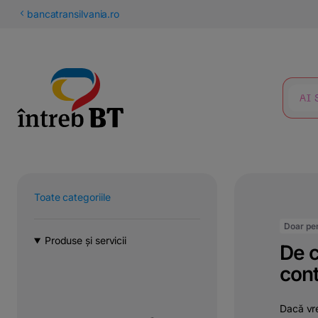
latinești
bancatransilvania.ro
кириллица
CĂUTARE
Toate categoriile
Doar pen
Produse și servicii
De c
cont
Dacă vre