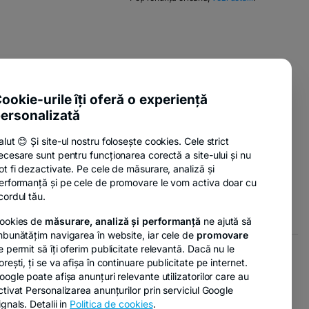
opens
a
in
new
a
tab
new
tab
pens
-
ente utile
n
opens
-
sure Policy
in
ookie-urile îți oferă o experiență
ew
opens
a
ab
ersonalizată
-
anii
in
new
opens
a
tab
alut 😊 Și site-ul nostru folosește cookies. Cele strict
in
new
ecesare sunt pentru funcționarea corectă a site-ului și nu
a
tab
-
nzi
ot fi dezactivate. Pe cele de măsurare, analiză și
new
opens
erformanță și pe cele de promovare le vom activa doar cu
tab
in
cordul tău.
a
ookies de
măsurare, analiză și performanță
ne ajută să
new
mbunătățim navigarea în website, iar cele de
promovare
tab
e permit să îți oferim publicitate relevantă. Dacă nu le
orești, ți se va afișa în continuare publicitate pe internet.
- opens in a new tab
- opens in a new tab
r GDPR
Opțiuni de marketing
oogle poate afișa anunțuri relevante utilizatorilor care au
ctivat Personalizarea anunțurilor prin serviciul Google
ignals. Detalii in
Politica de cookies
.