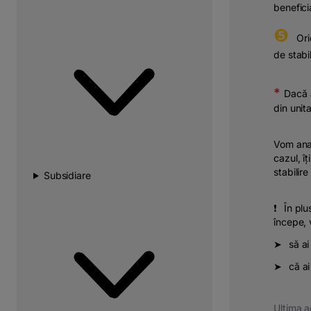
beneficia
❺
⠀Ori
de stabil
*
Dacă a
din unit
Vom anal
cazul, î
stabilire
Subsidiare
❗⠀În plus
începe, 
➤⠀să ai 
➤⠀că ai 
Ultima a