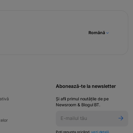
Română
Abonează-te la newsletter
-
ativă
Și afli primul noutățile de pe
opens
Newsroom & Blogul BT.
in
ens
a
-
elor
new
opens
tab
in
-
Poți renunța oricând,
vezi detalii
.
w