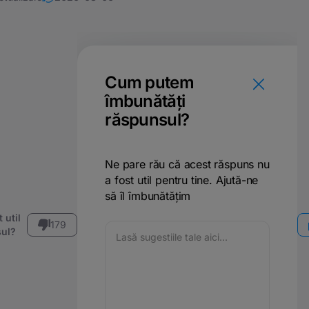
Cum putem
îmbunătăți
răspunsul?
Ne pare rău că acest răspuns nu
a fost util pentru tine. Ajută-ne
să îl îmbunătățim
 util
179
ul?