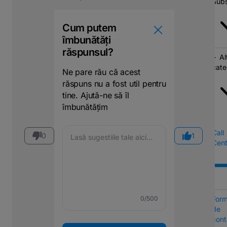
Subs
Cum putem
îmbunătăți
răspunsul?
Al
cate
Ne pare rău că acest
răspuns nu a fost util pentru
tine. Ajută-ne să îl
îmbunătățim
Call
0
1
Cent
Form
0
/500
de
cont