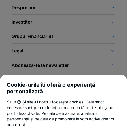
Despre noi
Investitori
Grupul Financiar BT
Legal
Abonează-te la newsletter
Și afli primul noutățile de pe Newsroom & Blogul BT.
Cookie-urile îți oferă o experiență
personalizată
Salut 😊 Și site-ul nostru folosește cookies. Cele strict
-
Poți renunța oricând,
vezi detalii
.
necesare sunt pentru funcționarea corectă a site-ului și nu
opens
in
pot fi dezactivate. Pe cele de măsurare, analiză și
a
performanță și pe cele de promovare le vom activa doar cu
- opens in a new tab
- opens in a new ta
-
Privacy Hub
Politica de confidențialitate
Politica de cookies
S
new
acordul tău.