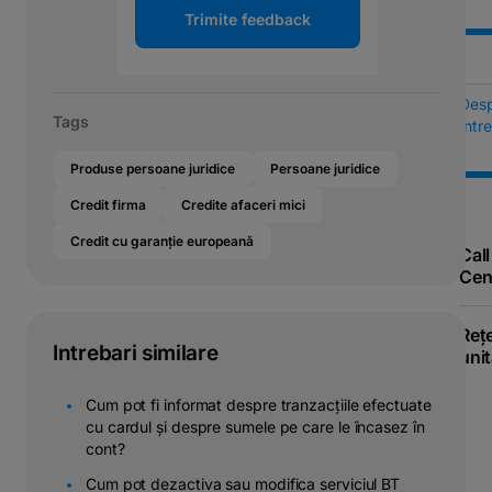
Trimite feedback
Des
Tags
Într
Produse persoane juridice
Persoane juridice
Credit firma
Credite afaceri mici
Credit cu garanție europeană
Call
Cen
Reț
Intrebari similare
unit
Cum pot fi informat despre tranzacțiile efectuate
cu cardul și despre sumele pe care le încasez în
cont?
Cum pot dezactiva sau modifica serviciul BT