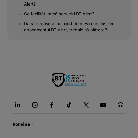
Alert?
Ce facilități oferă serviciul BT Alert?
Dacă depășesc numărul de mesaje incluse în
abonamentul BT Alert, trebuie să plătesc?
-
opens
in
a
new
tab
Română