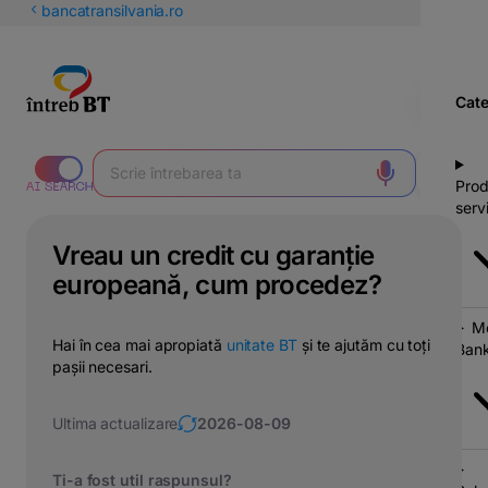
latinești
bancatransilvania.ro
кириллица
Cate
Prod
servi
Vreau un credit cu garanție
europeană, cum procedez?
Mo
Hai în cea mai apropiată
unitate BT
și te ajutăm cu toți
Bank
pașii necesari.
Ultima actualizare
2026-08-09
Ti-a fost util raspunsul?