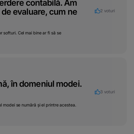
pierdere contabilă. Am
i de evaluare, cum ne
2 voturi
softuri. Cel mai bine ar fi să se
nă, în domeniul modei.
3 voturi
iul modei se numără și el printre acestea.