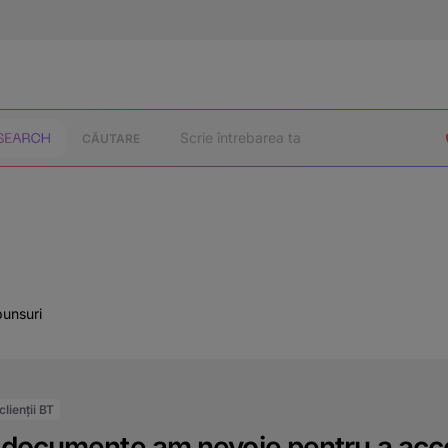
CĂUTARE
punsuri
lienții BT
 documente am nevoie pentru a acce