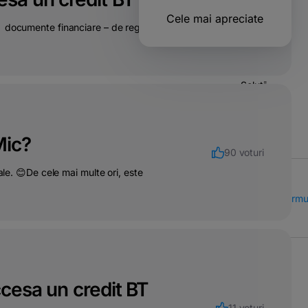
92 voturi
Operatiuni
Cele mai apreciate
:➤⠀documente financiare – de regula două
&
transferuri
bancare
Solutii
pentru
companii
Mic?
90 voturi
ale. 😊De cele mai multe ori, este
Call Center
Formu
ccesa un credit BT
11 voturi