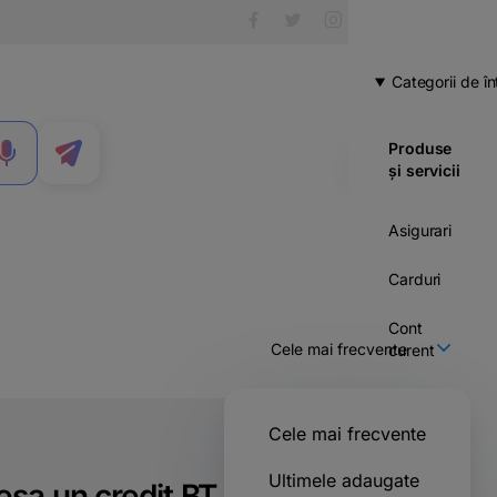
Categorii de în
Produse
MENIU
și servicii
Asigurari
Carduri
Cont
curent
Credite
Cele mai frecvente
Economii
& investitii
Ultimele adaugate
sa un credit BT Mic?