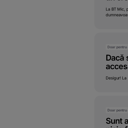
La BT Mic, p
dumneavoastr
Doar pentru c
Dacă s
accesa
Desigur! La 
Doar pentru c
Sunt a