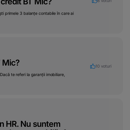
credit BT Mic?
8 voturi
ești primele 3 balanțe contabile în care ai
T Mic?
10 voturi
Dacă te referi la garanții imobiliare,
 în HR. Nu suntem