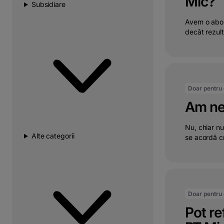
Mic?
Subsidiare
Avem o abor
decât rezult
Doar pentru c
Am nev
Nu, chiar nu
Alte categorii
se acordă cr
Doar pentru c
Pot ref