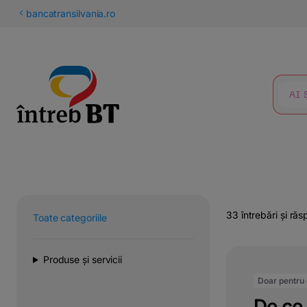
latinești
bancatransilvania.ro
кириллица
CĂUTARE
33 întrebări și răs
Toate categoriile
Produse și servicii
Doar pentru c
De ce