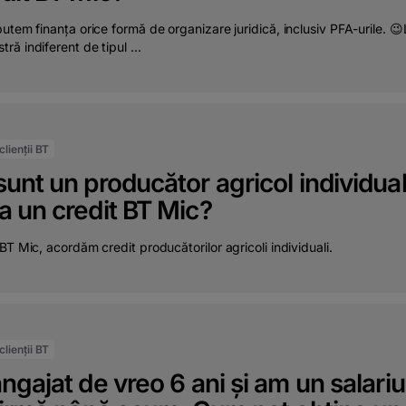
utem finanța orice formă de organizare juridică, inclusiv PFA-urile. 😉L
ă indiferent de tipul ...
lienții BT
unt un producător agricol individua
 un credit BT Mic?
BT Mic, acordăm credit producătorilor agricoli individuali.
lienții BT
ngajat de vreo 6 ani și am un salar