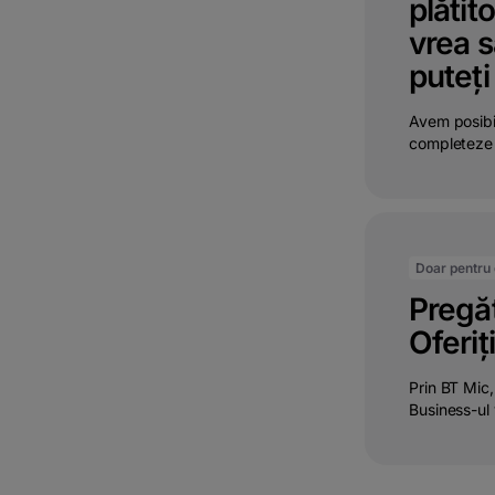
plătit
vrea s
puteți
Avem posibil
completeze f
Doar pentru c
Pregăt
Oferiț
Prin BT Mic,
Business-ul 