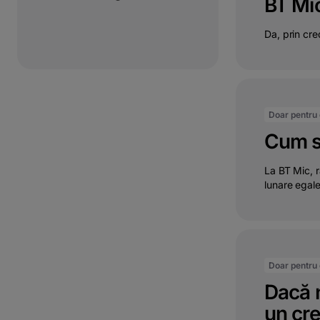
BT Mi
Da, prin cred
Doar pentru c
Cum se
La BT Mic, r
lunare egale
Doar pentru c
Dacă n
un cre