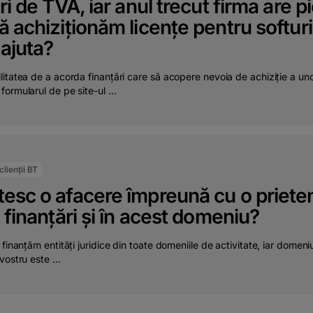
ori de TVA, iar anul trecut firma are 
ă achiziționăm licențe pentru softur
 ajuta?
itatea de a acorda finanțări care să acopere nevoia de achiziție a unor 
ormularul de pe site-ul ...
lienții BT
esc o afacere împreună cu o priete
i finanțări și în acest domeniu?
 finanțăm entități juridice din toate domeniile de activitate, iar domen
vostru este ...