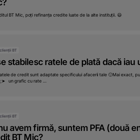
c?
itul BT Mic, poți refinanța credite luate de la alte instituții. 😃
lienții BT
 stabilesc ratele de plată dacă iau 
atele de credit sunt adaptate specificului afacerii tale 🙂Mai exact, 
;➤⠀un grafic cu rate ...
lienții BT
u avem firmă, suntem PFA (două enti
dit BT Mic?