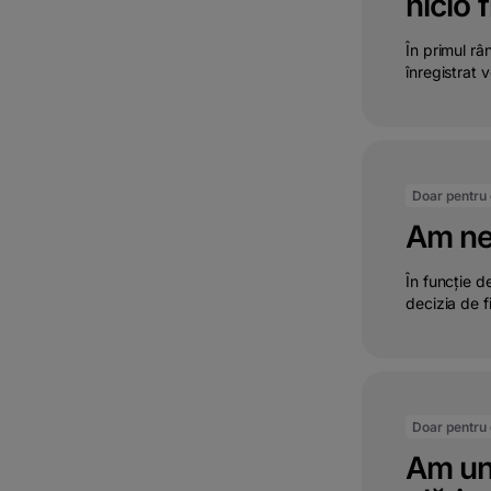
nicio 
În primul râ
înregistrat ve
Doar pentru c
Am nev
În funcție de
decizia de f
Doar pentru c
Am un 