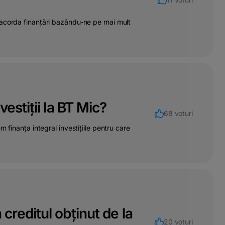
 acorda finanțări bazându-ne pe mai mult
estiții la BT Mic?
68 voturi
 finanța integral investițiile pentru care
n creditul obținut de la
20 voturi