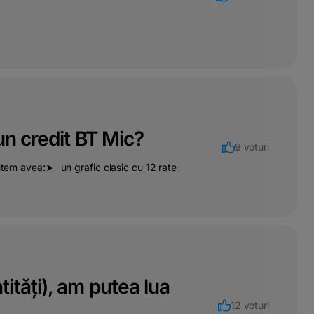
un credit BT Mic?
9 voturi
putem avea:➤⠀un grafic clasic cu 12 rate
tăți), am putea lua
12 voturi