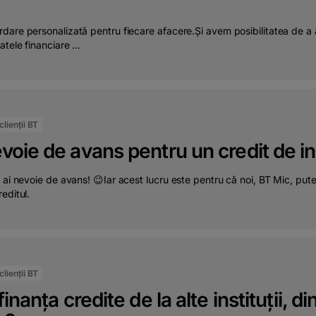
dare personalizată pentru fiecare afacere.Și avem posibilitatea de a
atele financiare ...
lienții BT
oie de avans pentru un credit de inv
 ai nevoie de avans! 😉Iar acest lucru este pentru că noi, BT Mic, putem
editul.
lienții BT
inanța credite de la alte instituții, di