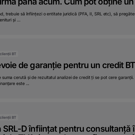
firmă până acum. Cum pot obține un 
nd, trebuie să înființezi o entitate juridică (PFA, II, SRL etc), să pregăt
nituri și ...
lienții BT
oie de garanție pentru un credit B
 suma cerută și de rezultatul analizei de credit ți se pot cere garanții. 
inanțare este ...
lienții BT
SRL-D înființat pentru consultanță