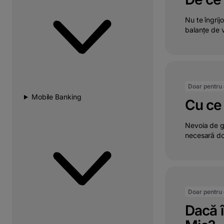
Nu te îngri
balanțe de v
Doar pentru c
Mobile Banking
Cu ce 
Nevoia de ga
necesară do
Doar pentru c
Dacă î