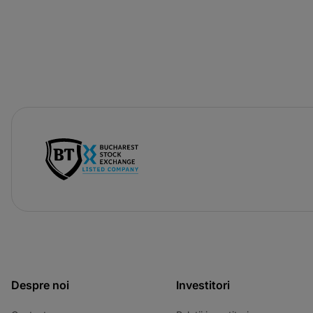
-
opens
in
a
new
tab
Despre noi
Investitori