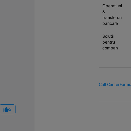
Operatiuni
&
transferuri
bancare
Solutii
pentru
companii
Call Center
Formu
5