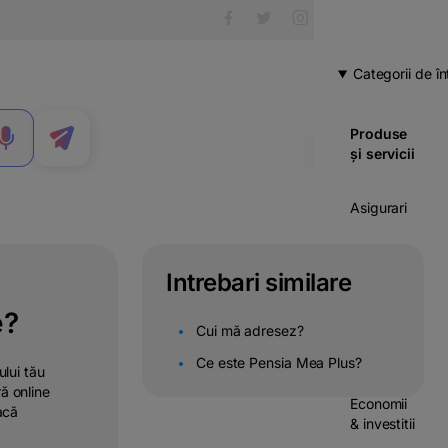
Categorii de în
Produse
MENIU
și servicii
Asigurari
Carduri
Intrebari similare
Cont
e?
curent
Cui mă adresez?
Credite
Ce este Pensia Mea Plus?
ului tău
ră online
Economii
acă
& investitii