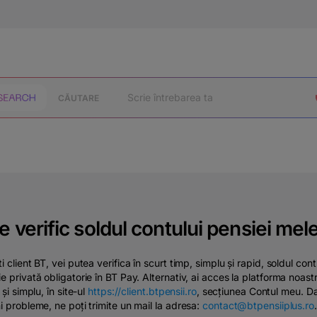
CĂUTARE
 verific soldul contului pensiei mel
i client BT, vei putea verifica în scurt timp, simplu și rapid, soldul cont
e privată obligatorie în BT Pay.
Alternativ, ai acces la platforma noast
 și simplu, în site-ul
https://client.btpensii.ro
, secțiunea Contul meu. D
i probleme, ne poți trimite un mail la adresa:
contact@btpensiiplus.ro
.