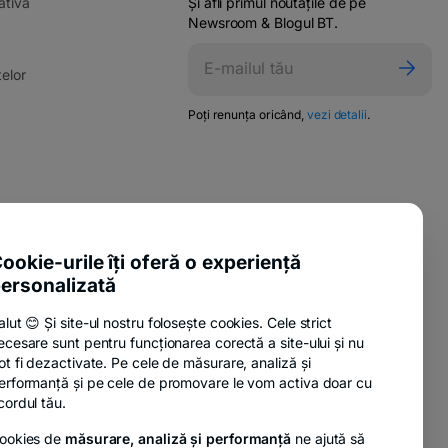
-
ativă
Și afli primul noutățile de pe
opens
Newsroom & Blogul BT.
in
ens
a
-
elor
new
opens
tab
in
-
Poți renunța oricând,
vezi detalii
.
w
opens
a
in
new
a
tab
new
tab
pens
-
ente utile
n
opens
-
sure Policy
in
ookie-urile îți oferă o experiență
ew
opens
a
ab
ersonalizată
-
anii
in
new
opens
a
tab
alut 😊 Și site-ul nostru folosește cookies. Cele strict
in
new
ecesare sunt pentru funcționarea corectă a site-ului și nu
a
tab
-
nzi
ot fi dezactivate. Pe cele de măsurare, analiză și
new
opens
erformanță și pe cele de promovare le vom activa doar cu
tab
in
cordul tău.
a
ookies de
măsurare, analiză și performanță
ne ajută să
new