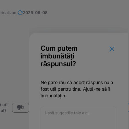
ctualizare
2026-08-08
Cum putem
îmbunătăți
răspunsul?
Ne pare rău că acest răspuns nu a
fost util pentru tine. Ajută-ne să îl
îmbunătățim
 util
3
ul?