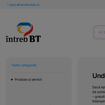
latinești
bancatransilvania.ro
кириллица
CĂUTARE
Toate categoriile
Unde
Produse și servicii
Dacă eșt
de pensi
– gratuit
întâmpin