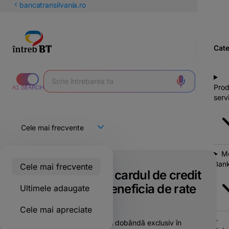
latinești
bancatransilvania.ro
кириллица
Cate
Prod
servi
Mo
Bank
Cele mai frecvente
Unde pot folosi cardul de credit
Star pentru a beneficia de rate
Ultimele adaugate
fără dobândă?
Cele mai apreciate
Poți beneficia de rate fără dobândă exclusiv în