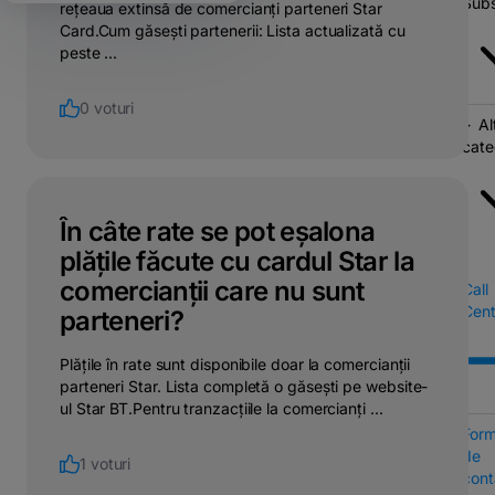
Subs
rețeaua extinsă de comercianți parteneri Star
Card.Cum găsești partenerii: Lista actualizată cu
peste ...
0 voturi
Al
cate
În câte rate se pot eșalona
plățile făcute cu cardul Star la
comercianții care nu sunt
Call
Cent
parteneri?
Plățile în rate sunt disponibile doar la comercianții
parteneri Star. Lista completă o găsești pe website-
ul Star BT.Pentru tranzacțiile la comercianți ...
Form
de
1 voturi
cont