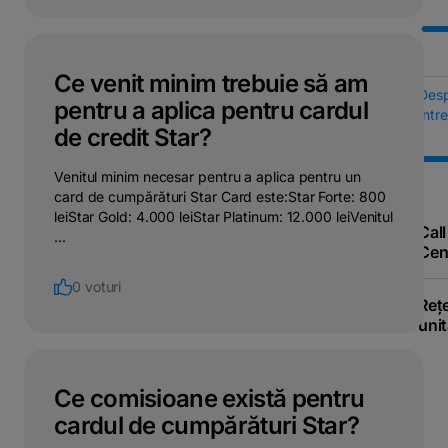
Ce venit minim trebuie să am
Des
pentru a aplica pentru cardul
Într
de credit Star?
Venitul minim necesar pentru a aplica pentru un
card de cumpărături Star Card este:Star Forte: 800
leiStar Gold: 4.000 leiStar Platinum: 12.000 leiVenitul
Call
...
Cen
0 voturi
Reț
unit
Ce comisioane există pentru
cardul de cumpărături Star?