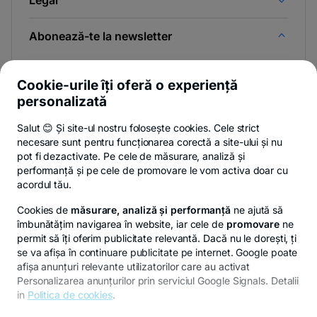
Legal
Abonează-te la newsletter
Și afli primul noutățile de pe Newsroom & Blogul BT.
Cookie-urile îți oferă o experiență
personalizată
Salut 😊 Și site-ul nostru folosește cookies. Cele strict
-
Poți renunța oricând,
vezi detalii
.
necesare sunt pentru funcționarea corectă a site-ului și nu
opens
in
pot fi dezactivate. Pe cele de măsurare, analiză și
a
performanță și pe cele de promovare le vom activa doar cu
- opens in a new tab
- opens in a new ta
-
Privacy Hub
Politica de confidențialitate
Politica de cookies
S
new
acordul tău.
tab
Cookies de
măsurare, analiză și performanță
ne ajută să
îmbunătățim navigarea în website, iar cele de
promovare
ne
permit să îți oferim publicitate relevantă. Dacă nu le dorești, ți
se va afișa în continuare publicitate pe internet. Google poate
© Copyright 2026 Banca Transilvania. Toate drepturile
afișa anunțuri relevante utilizatorilor care au activat
rezervate.
Personalizarea anunțurilor prin serviciul Google Signals. Detalii
in
Politica de cookies
.