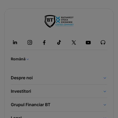
-
opens
in
a
new
tab
Română
Despre noi
Investitori
Grupul Financiar BT