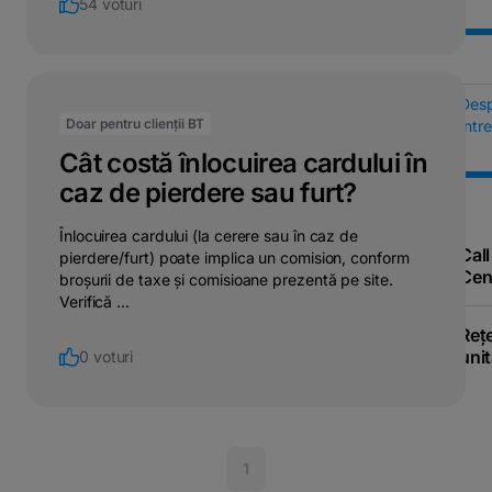
54 voturi
Des
Doar pentru clienții BT
Într
Cât costă înlocuirea cardului în
caz de pierdere sau furt?
Înlocuirea cardului (la cerere sau în caz de
Call
pierdere/furt) poate implica un comision, conform
Cen
broșurii de taxe și comisioane prezentă pe site.
Verifică ...
Reț
unit
0 voturi
1