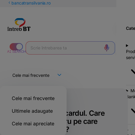
latinești
bancatransilvania.ro
кириллица
Cate
Prod
servi
Mo
Bank
Cele mai frecvente
Doar pentru clienții BT
Ultimele adaugate
Mi-am pierdut cardul. Care
este primul lucru pe care
Cele mai apreciate
trebuie să-l fac?