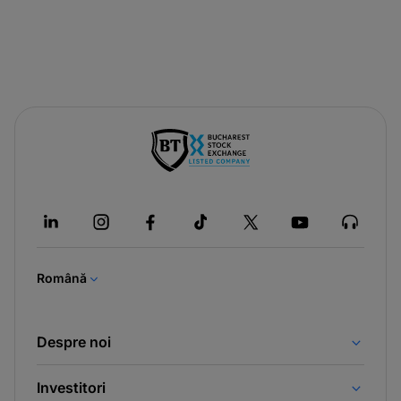
-
opens
in
a
new
tab
Română
Despre noi
Investitori