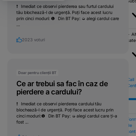
Subs
❗⠀Imediat ce observi pierderea sau furtul cardului
tău blochează-l de urgență. Poți face acest lucru
prin cinci moduri: ❶⠀Din BT Pay: ➭ alegi cardul care
...
Al
2023 voturi
cate
Doar pentru clienții BT
Call
Ce ar trebui sa fac în caz de
Cent
pierdere a cardului?
❗⠀Imediat ce observi pierderea cardului tău
blochează-l de urgență. Poți face acest lucru prin
cinci moduri:❶⠀Din BT Pay: ➭ alegi cardul care ți-a
Form
fost ...
de
cont