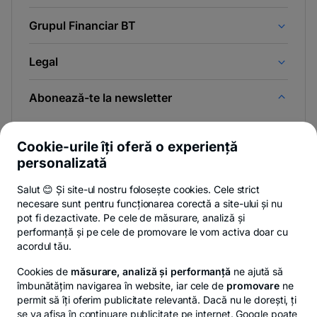
Grupul Financiar BT
Legal
Abonează-te la newsletter
Și afli primul noutățile de pe Newsroom & Blogul BT.
Cookie-urile îți oferă o experiență
personalizată
Salut 😊 Și site-ul nostru folosește cookies. Cele strict
-
Poți renunța oricând,
vezi detalii
.
necesare sunt pentru funcționarea corectă a site-ului și nu
opens
in
pot fi dezactivate. Pe cele de măsurare, analiză și
a
performanță și pe cele de promovare le vom activa doar cu
- opens in a new tab
- opens in a new ta
-
Privacy Hub
Politica de confidențialitate
Politica de cookies
S
new
acordul tău.
tab
Cookies de
măsurare, analiză și performanță
ne ajută să
îmbunătățim navigarea în website, iar cele de
promovare
ne
permit să îți oferim publicitate relevantă. Dacă nu le dorești, ți
se va afișa în continuare publicitate pe internet. Google poate