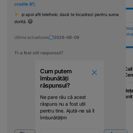
credite BT
;
➤
⠀și apoi afli telefonic dacă te încadrezi pentru suma
😃
dorită.
Des
Într
Ultima actualizare
2026-08-09
Ti-a fost util raspunsul?
Call
Cum putem
Cen
îmbunătăți
răspunsul?
Reț
unit
Ne pare rău că acest
răspuns nu a fost util
pentru tine. Ajută-ne să îl
îmbunătățim