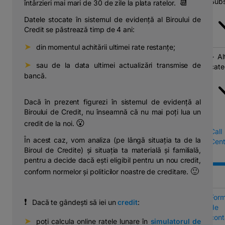
Subs
📆
întârzieri mai mari de 30 de zile la plata ratelor.
Datele stocate în sistemul de evidență al Biroului de
Credit se păstrează timp de 4 ani:
➤
⠀din momentul achitării ultimei rate restanțe;
Al
➤
⠀sau de la data ultimei actualizări transmise de
cate
bancă.
Dacă în prezent figurezi în sistemul de evidență al
Biroului de Credit, nu înseamnă că nu mai poți lua un
😮
credit de la noi.
Call
În acest caz, vom analiza (pe lângă situația ta de la
Cent
Biroul de Credite) și situația ta materială și familială,
pentru a decide dacă ești eligibil pentru un nou credit,
🙂
conform normelor și politicilor noastre de creditare.
Form
❗
⠀Dacă te gândești să iei un
credit
:
de
cont
➤
⠀poți calcula online ratele lunare în
simulatorul de