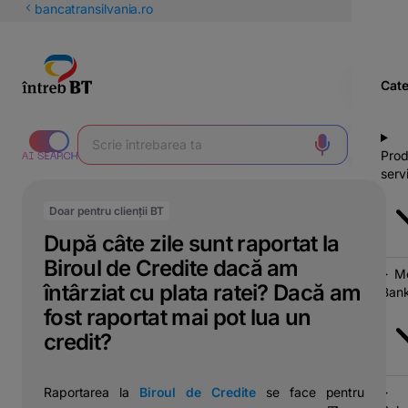
latinești
bancatransilvania.ro
кириллица
Cate
Prod
servi
Doar pentru clienții BT
După câte zile sunt raportat la
Biroul de Credite dacă am
Mo
întârziat cu plata ratei? Dacă am
Bank
fost raportat mai pot lua un
credit?
Raportarea la
Biroul de Credite
se face pentru