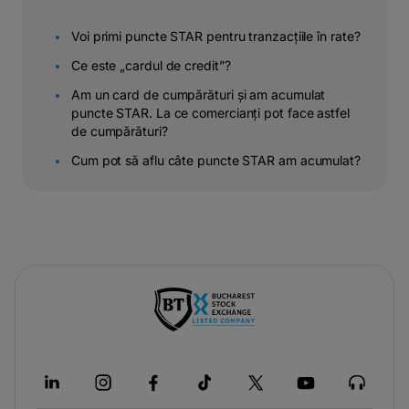
Voi primi puncte STAR pentru tranzacțiile în rate?
Ce este „cardul de credit”?
Am un card de cumpărături și am acumulat
puncte STAR. La ce comercianți pot face astfel
de cumpărături?
Cum pot să aflu câte puncte STAR am acumulat?
-
opens
in
a
new