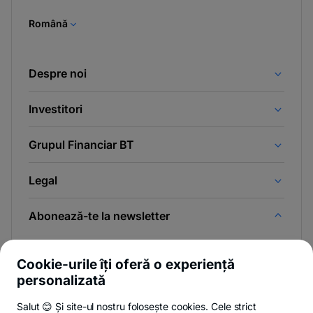
tab
Română
Despre noi
Investitori
Grupul Financiar BT
Legal
Abonează-te la newsletter
Și afli primul noutățile de pe Newsroom & Blogul BT.
Cookie-urile îți oferă o experiență
personalizată
Salut 😊 Și site-ul nostru folosește cookies. Cele strict
-
Poți renunța oricând,
vezi detalii
.