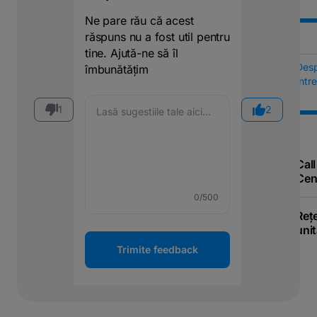
Ne pare rău că acest
răspuns nu a fost util pentru
tine. Ajută-ne să îl
Des
îmbunătățim
Într
1
2
Call
Cen
0
/500
Reț
unit
Trimite feedback