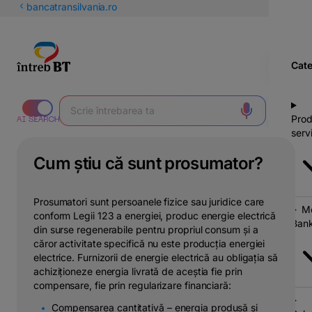
latinești
bancatransilvania.ro
кириллица
Cate
Prod
servi
Cum știu că sunt prosumator?
Prosumatori sunt persoanele fizice sau juridice care
Mo
conform Legii 123 a energiei, produc energie electrică
Bank
din surse regenerabile pentru propriul consum și a
căror activitate specifică nu este producția energiei
electrice. Furnizorii de energie electrică au obligația să
achiziționeze energia livrată de aceștia fie prin
compensare, fie prin regularizare financiară:
Compensarea cantitativă – energia produsă și