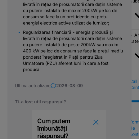
Subs
livrată în rețea de prosumatorii care dețin sisteme
cu putere instalată de maxim 200kW pe loc de
consum se face la un preț identic cu prețul
energiei electrice active utilizat de furnizor;
Regularizarea financiară - energia produsă și
Al
livrată în rețea de prosumatorii care dețin sisteme
cate
cu putere instalată de peste 200kW sau maxim
400 kW pe loc de consum se face la prețul mediu
ponderat înregistrat în Piață pentru Ziua
Următoare (PZU) aferent lunii în care a fost
produsă.
Call
Ultima actualizare
2026-08-09
Cent
Ti-a fost util raspunsul?
Cum putem
Form
îmbunătăți
de
cont
răspunsul?