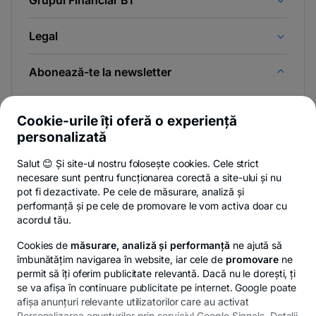
Grupul Financiar BT
Legal
Abonează-te la newsletter
Și afli primul noutățile de pe Newsroom & Blogul BT.
Cookie-urile îți oferă o experiență
personalizată
Salut 😊 Și site-ul nostru folosește cookies. Cele strict
-
Poți renunța oricând,
vezi detalii
.
necesare sunt pentru funcționarea corectă a site-ului și nu
opens
in
pot fi dezactivate. Pe cele de măsurare, analiză și
a
performanță și pe cele de promovare le vom activa doar cu
- opens in a new tab
- opens in a new ta
-
Privacy Hub
Politica de confidențialitate
Politica de cookies
S
new
acordul tău.
tab
Cookies de
măsurare, analiză și performanță
ne ajută să
îmbunătățim navigarea în website, iar cele de
promovare
ne
permit să îți oferim publicitate relevantă. Dacă nu le dorești, ți
se va afișa în continuare publicitate pe internet. Google poate
© Copyright 2026 Banca Transilvania. Toate drepturile
afișa anunțuri relevante utilizatorilor care au activat
rezervate.
Personalizarea anunțurilor prin serviciul Google Signals. Detalii