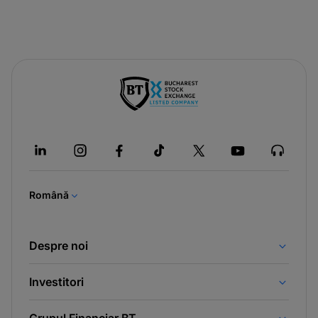
-
opens
in
a
new
tab
Română
Despre noi
Investitori