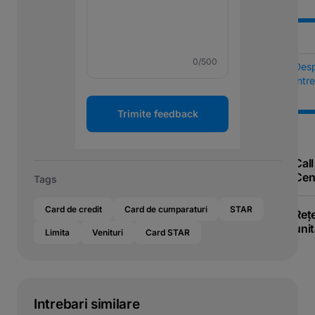
0
/500
Des
Într
Trimite feedback
Call
Cen
Tags
Card de credit
Card de cumparaturi
STAR
Reț
unit
Limita
Venituri
Card STAR
Intrebari similare