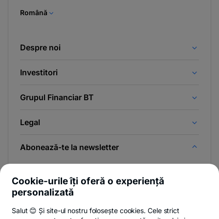
tab
Română
Despre noi
Investitori
Grupul Financiar BT
Legal
Abonează-te la newsletter
Și afli primul noutățile de pe Newsroom & Blogul BT.
Cookie-urile îți oferă o experiență
personalizată
Salut 😊 Și site-ul nostru folosește cookies. Cele strict
-
Poți renunța oricând,
vezi detalii
.