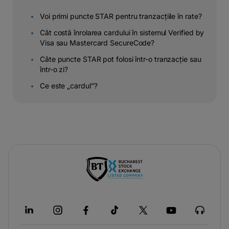
Voi primi puncte STAR pentru tranzacțiile în rate?
Cât costă înrolarea cardului în sistemul Verified by
Visa sau Mastercard SecureCode?
Câte puncte STAR pot folosi într-o tranzacție sau
într-o zi?
Ce este „cardul”?
-
opens
in
a
new