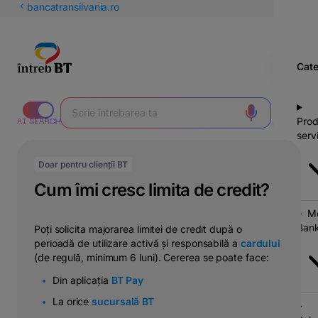
latinești
bancatransilvania.ro
кириллица
Cate
Prod
servi
Doar pentru clienții BT
Cum îmi cresc limita de credit?
Mo
Bank
Poți solicita majorarea limitei de credit după o
perioadă de utilizare activă și responsabilă a
cardului
(de regulă, minimum 6 luni). Cererea se poate face:
Din aplicația
BT Pay
La orice
sucursală BT