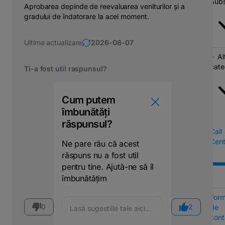
Subs
Aprobarea depinde de reevaluarea veniturilor și a
gradului de îndatorare la acel moment.
Ultima actualizare
2026-08-07
Al
cate
Ti-a fost util raspunsul?
Cum putem
îmbunătăți
răspunsul?
Call
Cent
Ne pare rău că acest
răspuns nu a fost util
pentru tine. Ajută-ne să îl
îmbunătățim
Form
0
2
de
cont