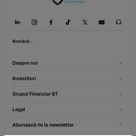
-
opens
in
a
new
tab
Română
Despre noi
Investitori
Grupul Financiar BT
Legal
Abonează-te la newsletter