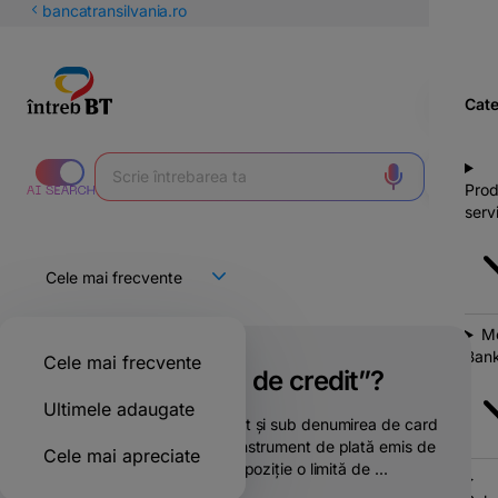
latinești
bancatransilvania.ro
кириллица
Cate
Prod
servi
Mo
Bank
Cele mai frecvente
Ce este „cardul de credit”?
Ultimele adaugate
Cardul de credit, cunoscut și sub denumirea de card
de cumpărături, este un instrument de plată emis de
Cele mai apreciate
bancă, care îți pune la dispoziție o limită de ...