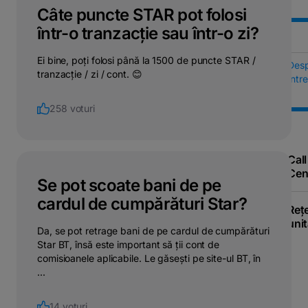
Câte puncte STAR pot folosi
într-o tranzacție sau într-o zi?
Ei bine, poți folosi până la 1500 de puncte STAR /
Des
tranzacție / zi / cont. 😊
Într
258 voturi
Call
Cen
Se pot scoate bani de pe
cardul de cumpărături Star?
Reț
unit
Da, se pot retrage bani de pe cardul de cumpărături
Star BT, însă este important să ții cont de
comisioanele aplicabile. Le găsești pe site-ul BT, în
...
14 voturi