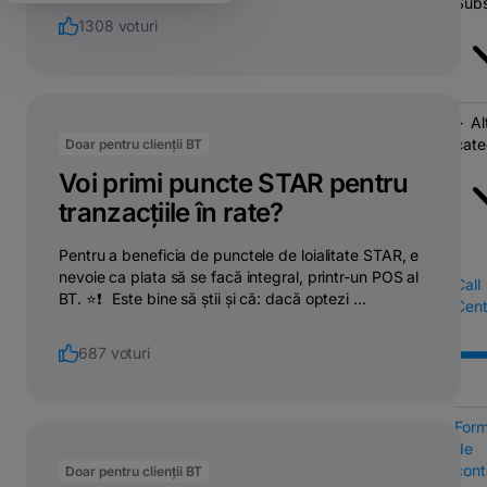
Subs
1308 voturi
Al
cate
Doar pentru clienții BT
Voi primi puncte STAR pentru
tranzacțiile în rate?
Pentru a beneficia de punctele de loialitate STAR, e
nevoie ca plata să se facă integral, printr-un POS al
Call
BT. ⭐❗⠀Este bine să știi și că: dacă optezi ...
Cent
687 voturi
Form
de
cont
Doar pentru clienții BT