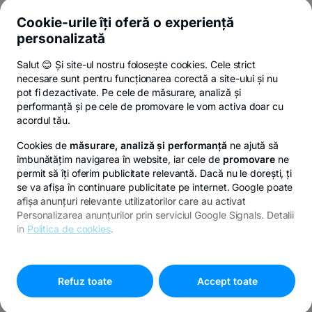
Și afli primul noutățile de pe Newsroom & Blogul BT.
Cookie-urile îți oferă o experiență
personalizată
Salut 😊 Și site-ul nostru folosește cookies. Cele strict
-
Poți renunța oricând,
vezi detalii
.
necesare sunt pentru funcționarea corectă a site-ului și nu
opens
in
pot fi dezactivate. Pe cele de măsurare, analiză și
a
performanță și pe cele de promovare le vom activa doar cu
- opens in a new tab
- opens in a new ta
-
Privacy Hub
Politica de confidențialitate
Politica de cookies
S
new
acordul tău.
tab
Cookies de
măsurare, analiză și performanță
ne ajută să
îmbunătățim navigarea în website, iar cele de
promovare
ne
permit să îți oferim publicitate relevantă. Dacă nu le dorești, ți
se va afișa în continuare publicitate pe internet. Google poate
© Copyright 2026 Banca Transilvania. Toate drepturile
afișa anunțuri relevante utilizatorilor care au activat
rezervate.
Personalizarea anunțurilor prin serviciul Google Signals. Detalii
in
Politica de cookies
.
Pentru personalizarea preferințelor selectează
"
Setari
-
cookies
"
opens
Refuz toate
Accept toate
in
a