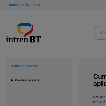
latinești
bancatransilvania.ro
кириллица
CĂUTARE
Toate categoriile
Cum 
Produse și servicii
apli
Poți acc
dreaptă 