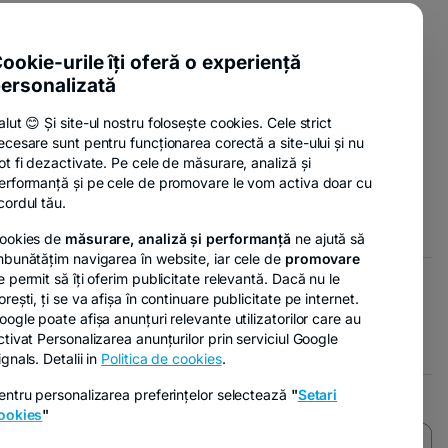
pens
-
ente utile
n
opens
-
sure Policy
in
ookie-urile îți oferă o experiență
ew
opens
a
ab
ersonalizată
-
anii
in
new
opens
a
tab
alut 😊 Și site-ul nostru folosește cookies. Cele strict
in
new
ecesare sunt pentru funcționarea corectă a site-ului și nu
a
tab
-
nzi
ot fi dezactivate. Pe cele de măsurare, analiză și
new
opens
erformanță și pe cele de promovare le vom activa doar cu
tab
in
cordul tău.
a
ookies de
măsurare, analiză și performanță
ne ajută să
new
mbunătățim navigarea în website, iar cele de
promovare
tab
e permit să îți oferim publicitate relevantă. Dacă nu le
orești, ți se va afișa în continuare publicitate pe internet.
- opens in a new tab
- opens in a new tab
r GDPR
Opțiuni de marketing
oogle poate afișa anunțuri relevante utilizatorilor care au
ctivat Personalizarea anunțurilor prin serviciul Google
ignals. Detalii in
Politica de cookies
.
entru personalizarea preferințelor selectează
"
Setari
ookies
"