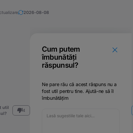
ctualizare
2026-08-08
Cum putem
îmbunătăți
răspunsul?
Ne pare rău că acest răspuns nu a
fost util pentru tine. Ajută-ne să îl
îmbunătățim
 util
4
ul?