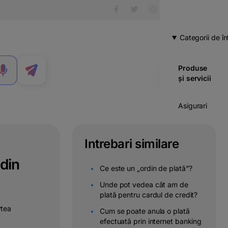
Categorii de în
Produse
MENIU
și servicii
Asigurari
Carduri
Intrebari similare
Cont
din
curent
Ce este un „ordin de plată”?
Credite
Unde pot vedea cât am de
plată pentru cardul de credit?
Economii
rtea
Cum se poate anula o plată
& investitii
efectuată prin internet banking