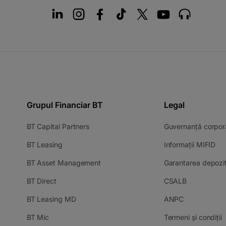
Grupul Financiar BT
Legal
-
BT Capital Partners
Guvernanță corpor
opens
-
-
BT Leasing
Informații MIFID
in
opens
op
a
-
BT Asset Management
Garantarea depozit
in
in
new
opens
a
a
tab
-
-
BT Direct
CSALB
in
new
ne
opens
opens
a
tab
tab
-
-
BT Leasing MD
ANPC
in
in
new
opens
opens
a
a
tab
-
-
BT Mic
Termeni și condiții
in
in
new
new