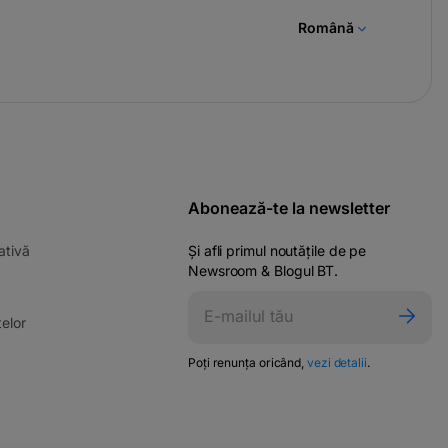
Română
Abonează-te la newsletter
-
ativă
Și afli primul noutățile de pe
opens
Newsroom & Blogul BT.
in
ens
a
-
elor
new
opens
tab
in
-
Poți renunța oricând,
vezi detalii
.
w
opens
a
in
new
a
tab
new
tab