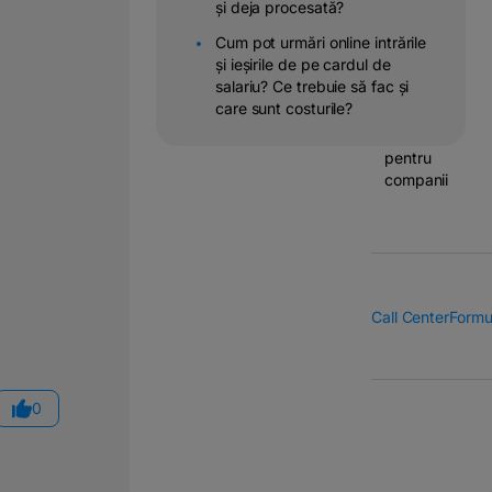
și deja procesată?
Operatiuni
Cum pot urmări online intrările
&
și ieșirile de pe cardul de
transferuri
salariu? Ce trebuie să fac și
bancare
care sunt costurile?
Solutii
pentru
companii
Call Center
Formu
0