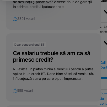
Subs
de destinații și poate avea diverse tipuri de garanții.
În schimb, creditul ipotecar are o ...
2391 voturi
Al
cate
Doar pentru clienții BT
Ce salariu trebuie să am ca să
primesc credit?
Call
Cent
Nu există un plafon minim al venitului pentru a putea
aplica la un credit BT. Dar e bine să știi că venitul tău
influențează suma pe care o poți împrumuta ...
558 voturi
Form
de
cont