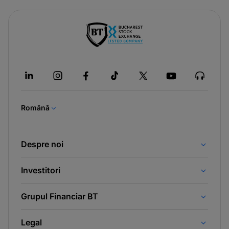
-
opens
in
a
new
tab
Română
Despre noi
Investitori
Grupul Financiar BT
Legal