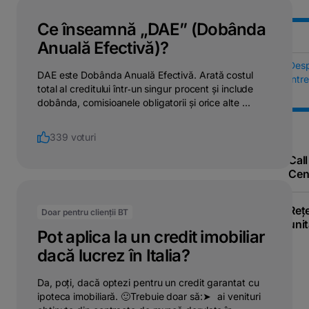
Ce înseamnă „DAE” (Dobânda
Anuală Efectivă)?
Des
DAE este Dobânda Anuală Efectivă. Arată costul
Într
total al creditului într‑un singur procent și include
dobânda, comisioanele obligatorii și orice alte ...
339 voturi
Call
Cen
Reț
Doar pentru clienții BT
unit
Pot aplica la un credit imobiliar
dacă lucrez în Italia?
Da, poți, dacă optezi pentru un credit garantat cu
ipoteca imobiliară. 🙂Trebuie doar să:➤⠀ai venituri