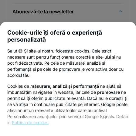
Abonează-te la newsletter
Și afli primul noutățile de pe Newsroom & Blogul BT.
Cookie-urile îți oferă o experiență
personalizată
Salut 😊 Și site-ul nostru folosește cookies. Cele strict
-
Poți renunța oricând,
vezi detalii
.
necesare sunt pentru funcționarea corectă a site-ului și nu
opens
in
pot fi dezactivate. Pe cele de măsurare, analiză și
a
performanță și pe cele de promovare le vom activa doar cu
- opens in a new tab
- opens in a new ta
-
Privacy Hub
Politica de confidențialitate
Politica de cookies
S
new
acordul tău.
tab
Cookies de
măsurare, analiză și performanță
ne ajută să
îmbunătățim navigarea în website, iar cele de
promovare
ne
permit să îți oferim publicitate relevantă. Dacă nu le dorești, ți
se va afișa în continuare publicitate pe internet. Google poate
© Copyright 2026 Banca Transilvania. Toate drepturile
afișa anunțuri relevante utilizatorilor care au activat
rezervate.
Personalizarea anunțurilor prin serviciul Google Signals. Detalii
in
Politica de cookies
.
Pentru personalizarea preferințelor selectează
"
Setari