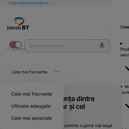
latinești
bancatransilvania.ro
кириллица
Cate
Prod
servi
Mo
Bank
Cele mai frecvente
Care este diferența dintre
creditul imobiliar și cel
Ultimele adaugate
ipotecar?
Cele mai apreciate
Pe scurt, creditul imobiliar permite o gamă mai largă