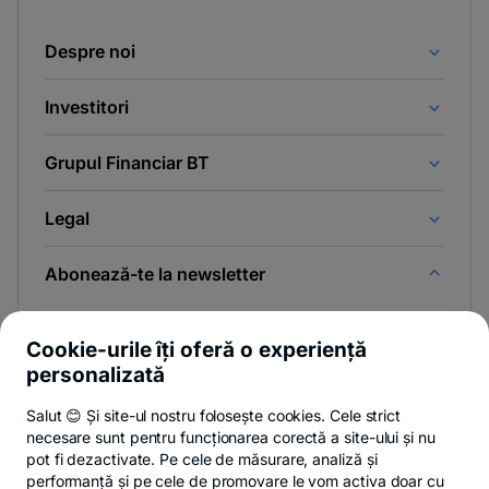
Despre noi
Investitori
Grupul Financiar BT
Legal
Abonează-te la newsletter
Și afli primul noutățile de pe Newsroom & Blogul BT.
Cookie-urile îți oferă o experiență
personalizată
Salut 😊 Și site-ul nostru folosește cookies. Cele strict
-
Poți renunța oricând,
vezi detalii
.
necesare sunt pentru funcționarea corectă a site-ului și nu
opens
in
pot fi dezactivate. Pe cele de măsurare, analiză și
a
performanță și pe cele de promovare le vom activa doar cu