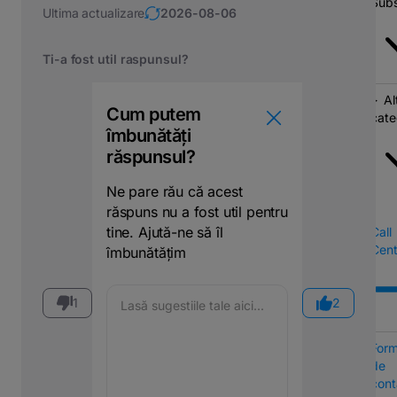
Subs
Ultima actualizare
2026-08-06
Ti-a fost util raspunsul?
Al
Cum putem
cate
îmbunătăți
răspunsul?
Ne pare rău că acest
răspuns nu a fost util pentru
tine. Ajută-ne să îl
Call
Cent
îmbunătățim
1
2
Form
de
cont