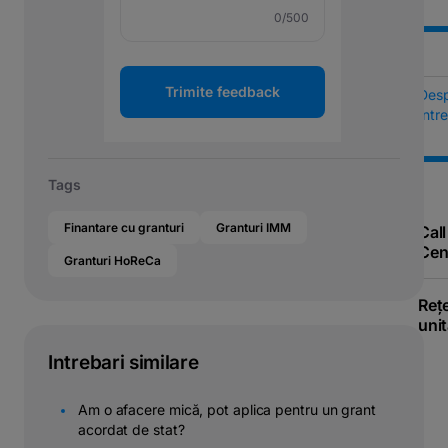
0
/500
Trimite feedback
Des
Într
Tags
Finantare cu granturi
Granturi IMM
Call
Cen
Granturi HoReCa
Reț
unit
Intrebari similare
Am o afacere mică, pot aplica pentru un grant
acordat de stat?