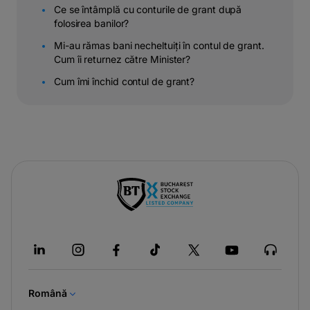
Ce se întâmplă cu conturile de grant după
folosirea banilor?
Mi-au rămas bani necheltuiți în contul de grant.
Cum îi returnez către Minister?
Cum îmi închid contul de grant?
-
opens
in
a
new
tab
Română