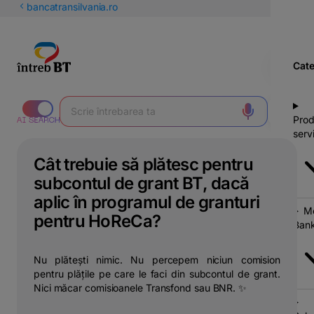
latinești
bancatransilvania.ro
кириллица
Cate
Prod
servi
Cât trebuie să plătesc pentru
subcontul de grant BT, dacă
aplic în programul de granturi
Mo
pentru HoReCa?
Bank
Nu plătești nimic. Nu percepem niciun comision
pentru plățile pe care le faci din subcontul de grant.
Nici măcar comisioanele Transfond sau BNR. ✨