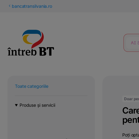
latinești
bancatransilvania.ro
кириллица
CĂUTARE
Toate categoriile
Doar pen
Produse și servicii
Care
pen
Poți opt