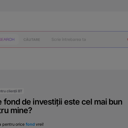
CĂUTARE
tru clienții BT
 fond de investiții este cel mai bun
tru mine?
a pentru orice
fond
vrei!