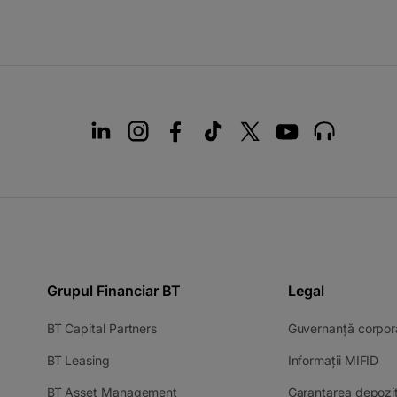
Grupul Financiar BT
Legal
-
BT Capital Partners
Guvernanță corpor
opens
-
-
BT Leasing
Informații MIFID
in
opens
op
a
-
BT Asset Management
Garantarea depozit
in
in