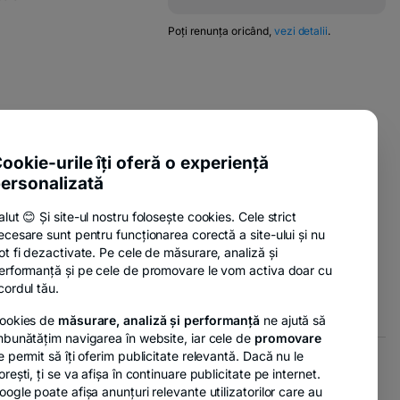
new
opens
tab
in
-
Poți renunța oricând,
vezi detalii
.
w
opens
a
in
new
a
tab
new
tab
pens
-
ente utile
n
opens
-
sure Policy
in
ookie-urile îți oferă o experiență
ew
opens
a
ab
ersonalizată
-
anii
in
new
opens
a
tab
alut 😊 Și site-ul nostru folosește cookies. Cele strict
in
new
ecesare sunt pentru funcționarea corectă a site-ului și nu
a
tab
-
nzi
ot fi dezactivate. Pe cele de măsurare, analiză și
new
opens
erformanță și pe cele de promovare le vom activa doar cu
tab
in
cordul tău.
a
ookies de
măsurare, analiză și performanță
ne ajută să
new
mbunătățim navigarea în website, iar cele de
promovare
tab
e permit să îți oferim publicitate relevantă. Dacă nu le
orești, ți se va afișa în continuare publicitate pe internet.
- opens in a new tab
- opens in a new tab
r GDPR
Opțiuni de marketing
oogle poate afișa anunțuri relevante utilizatorilor care au