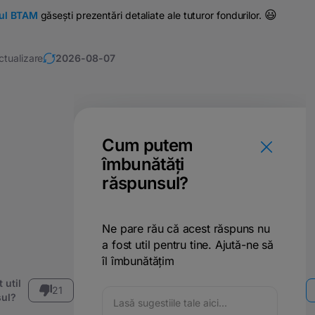
😃
-ul BTAM
găsești prezentări detaliate ale tuturor fondurilor.
ctualizare
2026-08-07
Cum putem
îmbunătăți
răspunsul?
Ne pare rău că acest răspuns nu
a fost util pentru tine. Ajută-ne să
îl îmbunătățim
 util
21
ul?