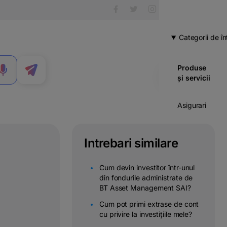
Categorii de în
Produse
MENIU
și servicii
Asigurari
Carduri
Intrebari similare
Cont
curent
Cum devin investitor într-unul
din fondurile administrate de
Credite
BT Asset Management SAI?
Cum pot primi extrase de cont
Economii
cu privire la investițiile mele?
& investitii