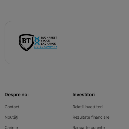
-
opens
in
a
new
tab
Despre noi
Investitori
-
-
Contact
Relații investitori
opens
opens
-
-
Noutăți
Rezultate financiare
in
in
opens
opens
a
a
-
-
Cariere
Rapoarte curente
in
in