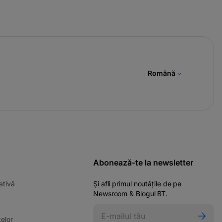
Română
Abonează-te la newsletter
-
ativă
Și afli primul noutățile de pe
opens
Newsroom & Blogul BT.
in
ens
a
-
elor