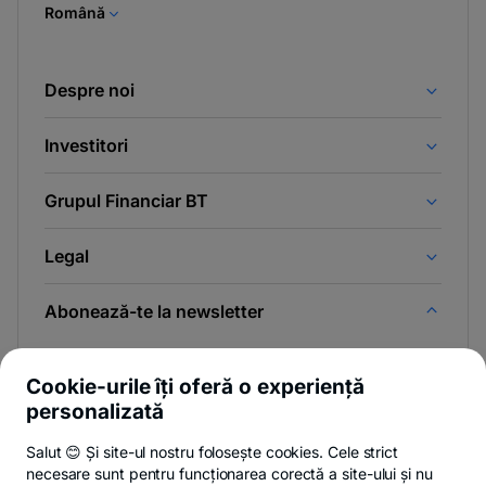
Română
Despre noi
Investitori
Grupul Financiar BT
Legal
Abonează-te la newsletter
Și afli primul noutățile de pe Newsroom & Blogul BT.
Cookie-urile îți oferă o experiență
personalizată
Salut 😊 Și site-ul nostru folosește cookies. Cele strict
-
Poți renunța oricând,
vezi detalii
.
necesare sunt pentru funcționarea corectă a site-ului și nu
opens