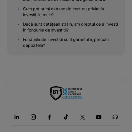
Cum pot primi extrase de cont cu privire la
investițiile mele?
Dacă sunt cetățean străin, am dreptul de a investi
în fondurile de investiții?
Fondurile de investiții sunt garantate, precum
depozitele?
-
opens
in
a
new
tab