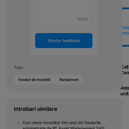
0
/500
Des
Într
Trimite feedback
Call
Tags
Cen
Fonduri de investitii
Randament
Reț
unit
Intrebari similare
Cum devin investitor într-unul din fondurile
administrate de BT Asset Management SAI?