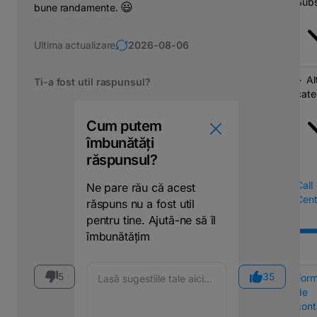
Subs
😃
bune randamente.
Ultima actualizare
2026-08-06
Al
Ti-a fost util raspunsul?
cate
Cum putem
îmbunătăți
răspunsul?
Call
Ne pare rău că acest
Cent
răspuns nu a fost util
pentru tine. Ajută-ne să îl
îmbunătățim
5
35
Form
de
cont