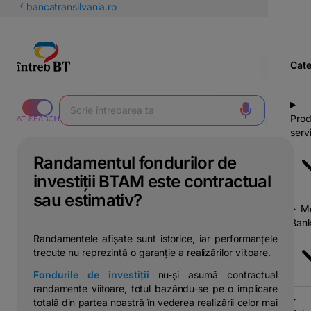
latinești
bancatransilvania.ro
кириллица
Cate
Prod
servi
Randamentul fondurilor de
investiții BTAM este contractual
sau estimativ?
Mo
Bank
Randamentele afișate sunt istorice, iar performanțele
trecute nu reprezintă o garanție a realizărilor viitoare.
Fondurile de investiții
nu-și asumă contractual
randamente viitoare, totul bazându-se pe o implicare
totală din partea noastră în vederea realizării celor mai