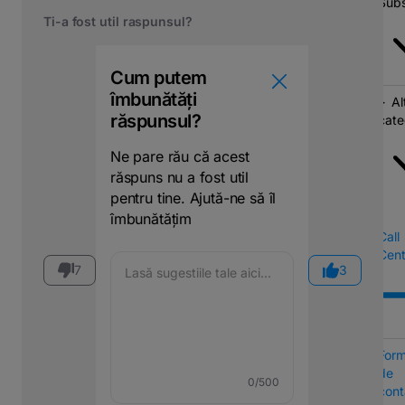
Subs
Ti-a fost util raspunsul?
Cum putem
îmbunătăți
Al
răspunsul?
cate
Ne pare rău că acest
răspuns nu a fost util
pentru tine. Ajută-ne să îl
îmbunătățim
Call
Cent
7
3
Form
de
0
/500
cont