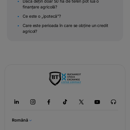
Dacă dețin doar 50 ha de teren pot lua o
finanțare agricolă?
Ce este o „ipotecă”?
Care este perioada în care se obține un credit
agricol?
-
opens
in
a
new
tab
Română