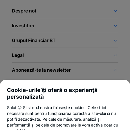
Despre noi
Investitori
Grupul Financiar BT
Legal
Abonează-te la newsletter
Și afli primul noutățile de pe Newsroom & Blogul BT.
Cookie-urile îți oferă o experiență
personalizată
Salut 😊 Și site-ul nostru folosește cookies. Cele strict
-
Poți renunța oricând,
vezi detalii
.
necesare sunt pentru funcționarea corectă a site-ului și nu
opens
in
pot fi dezactivate. Pe cele de măsurare, analiză și
a
performanță și pe cele de promovare le vom activa doar cu
- opens in a new tab
- opens in a new ta
-
Privacy Hub
Politica de confidențialitate
Politica de cookies
S
new