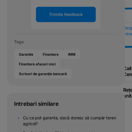
Trimite feedback
Des
Într
Tags
Garantie
Finantare
IMM
Finantare afaceri mici
Call
Cen
Scrisori de garanție bancară
Reț
unit
Intrebari similare
Cu ce pot garanta, dacă doresc să cumpăr teren
agricol?