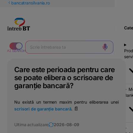
latinești
bancatransilvania.ro
кириллица
Cate
Prod
servi
Care este perioada pentru care
se poate elibera o scrisoare de
garanție bancară?
Mo
Bank
Nu există un termen maxim pentru eliberarea unei
📄
scrisori de garanție bancară
.
Ultima actualizare
2026-08-09