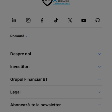
-
opens
in
a
new
tab
Română
Despre noi
Investitori
Grupul Financiar BT
Legal
Abonează-te la newsletter