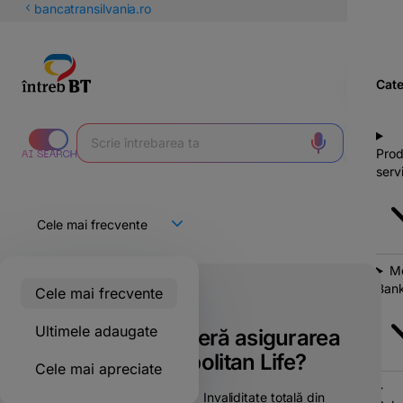
latinești
bancatransilvania.ro
кириллица
Cate
Prod
servi
Mo
Bank
Cele mai frecvente
Doar pentru clienții BT
Ultimele adaugate
Ce riscuri acoperă asigurarea
de viață Metropolitan Life?
Cele mai apreciate
➤⠀Deces din accident;➤⠀Invaliditate totală din