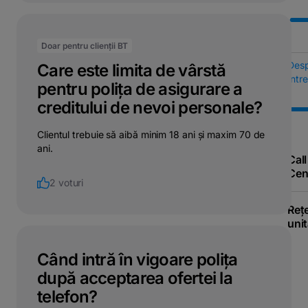
Doar pentru clienții BT
Des
Care este limita de vârstă
Într
pentru polița de asigurare a
creditului de nevoi personale?
Clientul trebuie să aibă minim 18 ani și maxim 70 de
ani.
Call
Cen
2 voturi
Reț
unit
Când intră în vigoare polița
după acceptarea ofertei la
telefon?