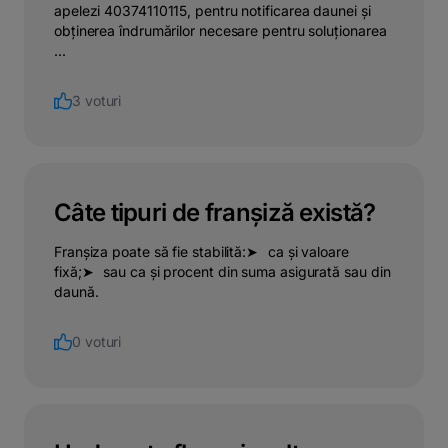
apelezi 40374110115, pentru notificarea daunei și
obținerea îndrumărilor necesare pentru soluționarea
...
3 voturi
Câte tipuri de franșiză există?
Franșiza poate să fie stabilită:➤⠀ca și valoare
fixă;➤⠀sau ca și procent din suma asigurată sau din
daună.
0 voturi