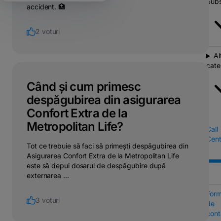
Subs
accident. 🏥
2 voturi
Al
cate
Când și cum primesc
despăgubirea din asigurarea
Confort Extra de la
Metropolitan Life?
Call
Cent
Tot ce trebuie să faci să primești despăgubirea din
Asigurarea Confort Extra de la Metropolitan Life
este să depui dosarul de despăgubire după
externarea ...
Form
3 voturi
de
cont