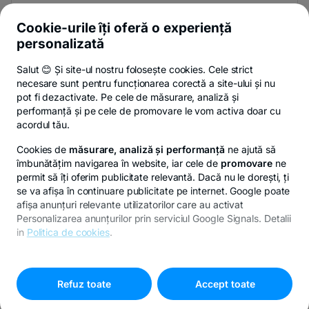
Și afli primul noutățile de pe Newsroom & Blogul BT.
Cookie-urile îți oferă o experiență
personalizată
Salut 😊 Și site-ul nostru folosește cookies. Cele strict
-
Poți renunța oricând,
vezi detalii
.
necesare sunt pentru funcționarea corectă a site-ului și nu
opens
in
pot fi dezactivate. Pe cele de măsurare, analiză și
a
performanță și pe cele de promovare le vom activa doar cu
- opens in a new tab
- opens in a new ta
-
Privacy Hub
Politica de confidențialitate
Politica de cookies
S
new
acordul tău.
tab
Cookies de
măsurare, analiză și performanță
ne ajută să
îmbunătățim navigarea în website, iar cele de
promovare
ne
permit să îți oferim publicitate relevantă. Dacă nu le dorești, ți
se va afișa în continuare publicitate pe internet. Google poate
© Copyright 2026 Banca Transilvania. Toate drepturile
afișa anunțuri relevante utilizatorilor care au activat
rezervate.
Personalizarea anunțurilor prin serviciul Google Signals. Detalii
in
Politica de cookies
.
Pentru personalizarea preferințelor selectează
"
Setari
-
cookies
"
opens
Refuz toate
Accept toate
in
a