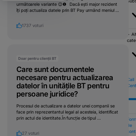
Subs
următoarele variante 😉❶⠀Dacă ești major rezident
îți poți actualiza datele prin BT Pay urmând meniul ...
1737 voturi
Al
cate
Doar pentru clienții BT
Care sunt documentele
necesare pentru actualizarea
Call
datelor în unitățile BT pentru
Cent
persoane juridice?
Procesul de actualizare a datelor unei companii se
face prin reprezentantul legal al acesteia, identificat
prin actul de identitate.În funcție de tipul ...
Form
de
cont
27 voturi