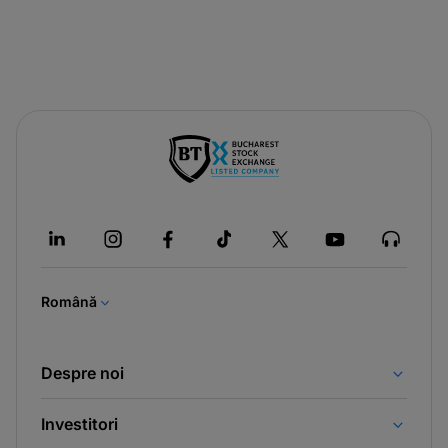
-
opens
in
a
new
tab
Română
Despre noi
Investitori