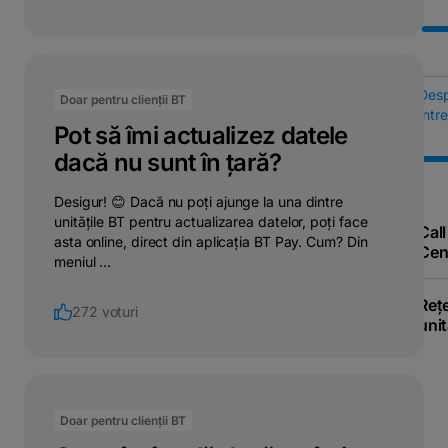
Des
Doar pentru clienții BT
Într
Pot să îmi actualizez datele
dacă nu sunt în țară?
Desigur! 😊 Dacă nu poți ajunge la una dintre
unitățile BT pentru actualizarea datelor, poți face
Call
asta online, direct din aplicația BT Pay. Cum? Din
Cen
meniul ...
Reț
272 voturi
unit
Doar pentru clienții BT