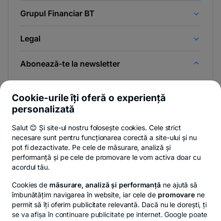
Grupul Financiar BT
Legal
Abonează-te la newsletter
Și afli primul noutățile de pe Newsroom & Blogul BT.
Cookie-urile îți oferă o experiență
personalizată
Salut 😊 Și site-ul nostru folosește cookies. Cele strict
-
Poți renunța oricând,
vezi detalii
.
necesare sunt pentru funcționarea corectă a site-ului și nu
opens
in
pot fi dezactivate. Pe cele de măsurare, analiză și
a
performanță și pe cele de promovare le vom activa doar cu
- opens in a new tab
- opens in a new ta
-
Privacy Hub
Politica de confidențialitate
Politica de cookies
S
new
acordul tău.
tab
Cookies de
măsurare, analiză și performanță
ne ajută să
îmbunătățim navigarea în website, iar cele de
promovare
ne
permit să îți oferim publicitate relevantă. Dacă nu le dorești, ți
se va afișa în continuare publicitate pe internet. Google poate
© Copyright 2026 Banca Transilvania. Toate drepturile