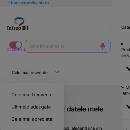
latinești
bancatransilvania.ro
кириллица
Cate
Prod
servi
Mo
Bank
Cele mai frecvente
Doar pentru clienții BT
Ultimele adaugate
Cum actualizez datele mele
personale?
Cele mai apreciate
Poți face asta simplu și rapid, alegând una din