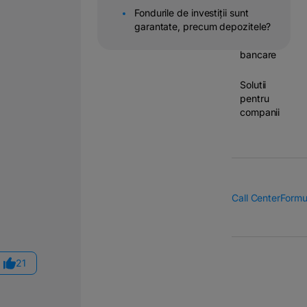
Fondurile de investiții sunt
Operatiuni
garantate, precum depozitele?
&
transferuri
bancare
Solutii
pentru
companii
Call Center
Formu
21