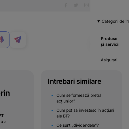
Categorii de în
Produse
MENIU
și servicii
Asigurari
Carduri
Intrebari similare
Cont
rin
curent
Cum se formează prețul
acțiunilor?
Credite
Cum pot să investesc în acțiuni
 BT
ale BT?
Economii
ră a
& investitii
Ce sunt „dividendele”?