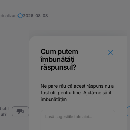
ctualizare
2026-08-08
Cum putem
îmbunătăți
răspunsul?
Ne pare rău că acest răspuns nu a
fost util pentru tine. Ajută-ne să îl
îmbunătățim
 util
3
ul?