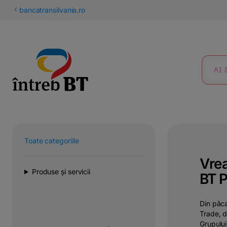
latinești
bancatransilvania.ro
кириллица
CĂUTARE
Toate categoriile
Vrea
Produse și servicii
BT 
Din păca
Trade, d
Grupului