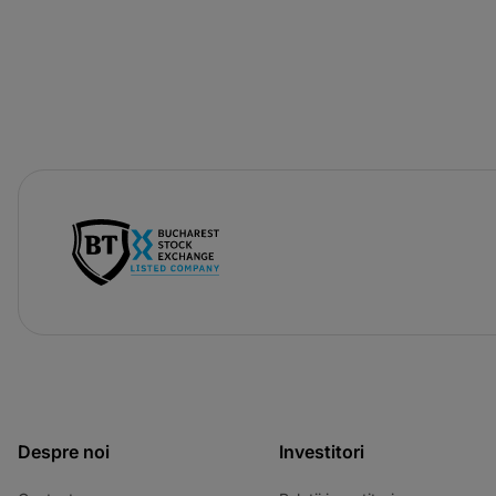
-
opens
in
a
new
tab
Despre noi
Investitori