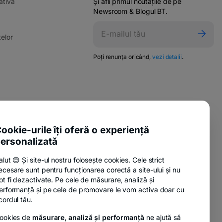
-
ativă
Și afli primul noutățile de pe
opens
Newsroom & Blogul BT.
in
ens
a
-
elor
new
opens
tab
in
-
Poți renunța oricând,
vezi detalii
.
w
opens
a
in
new
a
tab
new
tab
pens
-
ente utile
n
opens
-
sure Policy
in
ookie-urile îți oferă o experiență
ew
opens
a
ab
ersonalizată
-
anii
in
new
opens
a
tab
alut 😊 Și site-ul nostru folosește cookies. Cele strict
in
new
ecesare sunt pentru funcționarea corectă a site-ului și nu
a
tab
-
nzi
ot fi dezactivate. Pe cele de măsurare, analiză și
new
opens
erformanță și pe cele de promovare le vom activa doar cu
tab
in
cordul tău.
a
ookies de
măsurare, analiză și performanță
ne ajută să
new