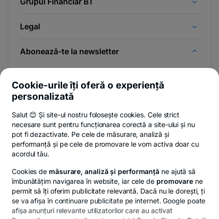
Grupul Financiar BT
Legal
Abonează-te la newsletter
Și afli primul noutățile de pe Newsroom & Blogul BT.
Cookie-urile îți oferă o experiență
personalizată
Salut 😊 Și site-ul nostru folosește cookies. Cele strict
-
Poți renunța oricând,
vezi detalii
.
necesare sunt pentru funcționarea corectă a site-ului și nu
opens
in
pot fi dezactivate. Pe cele de măsurare, analiză și
a
performanță și pe cele de promovare le vom activa doar cu
- opens in a new tab
- opens in a new ta
-
Privacy Hub
Politica de confidențialitate
Politica de cookies
S
new
acordul tău.
tab
Cookies de
măsurare, analiză și performanță
ne ajută să
îmbunătățim navigarea în website, iar cele de
promovare
ne
permit să îți oferim publicitate relevantă. Dacă nu le dorești, ți
se va afișa în continuare publicitate pe internet. Google poate
© Copyright 2026 Banca Transilvania. Toate drepturile
afișa anunțuri relevante utilizatorilor care au activat
rezervate.