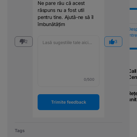
Ne pare rău că acest
răspuns nu a fost util
pentru tine. Ajută-ne să îl
îmbunătățim
Des
Într
2
3
Call
Cen
0
/500
Reț
unit
Trimite feedback
Tags