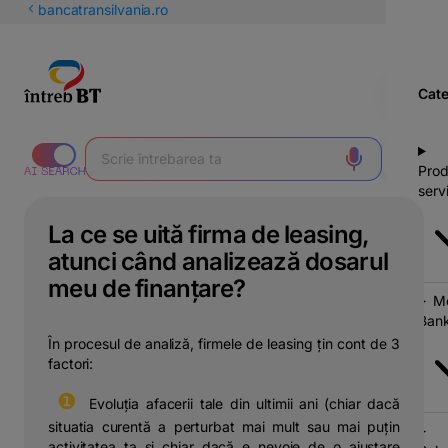
latinești
bancatransilvania.ro
кириллица
Cate
Prod
servi
La ce se uită firma de leasing,
atunci când analizează dosarul
meu de finanțare?
Mo
Bank
În procesul de analiză, firmele de leasing țin cont de 3
factori:
❶
⠀Evoluția afacerii tale din ultimii ani (chiar dacă
situatia curentă a perturbat mai mult sau mai puțin
activitatea ta și chiar dacă e nevoie de o ajustare