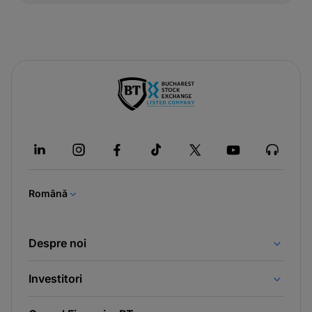
-
opens
in
a
new
tab
Română
Despre noi
Investitori