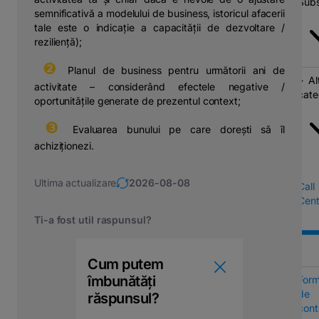
Subs
semnificativă a modelului de business, istoricul afacerii
tale este o indicație a capacității de dezvoltare /
reziliență);
❷
⠀Planul de business pentru următorii ani de
Al
activitate – considerând efectele negative /
cate
oportunitățile generate de prezentul context;
❸
⠀Evaluarea bunului pe care dorești să îl
achiziționezi.
Ultima actualizare
2026-08-08
Call
Cent
Ti-a fost util raspunsul?
Cum putem
îmbunătăți
Form
de
răspunsul?
cont