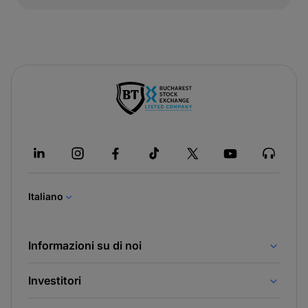
-
si
apre
in
una
nuova
Italiano
scheda
Informazioni su di noi
Investitori