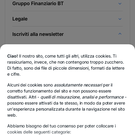
Gruppo Finanziario BT
Legale
Iscriviti alla newsletter
E scopri per primo le novità da Newsroom & Blog BT.
Ciao!
Il nostro sito, come tutti gli altri, utilizza cookies. Ti
rassicuriamo, invece, che non contengono troppo zucchero.
Di fatto, sono dei file di piccole dimensioni, formati da lettere
e cifre.
-
Puoi rinunciare in qualsiasi momento,
vedi dettagli
.
si
Alcuni dei cookies sono
assolutamente necessari
apre
per il
in
corretto funzionamento del sito e non possono essere
- si apre in una nuova scheda
- si apre in una nuov
- s
Privacy Hub
Politica sulla riservatezza
Politica dei cookie
Imp
una
disattivati. Altri -
quelli di misurazione, analisi e performance
-
nuova
possono essere attivati da te stesso, in modo da poter avere
scheda
un'esperienza personalizzata durante la navigazione nel sito
web.
Abbiamo bisogno del tuo consenso per poter collocare i
© Copyright 2026 Banca Transilvania. Tutti i diritti
cookies delle seguenti categorie:
riservati.