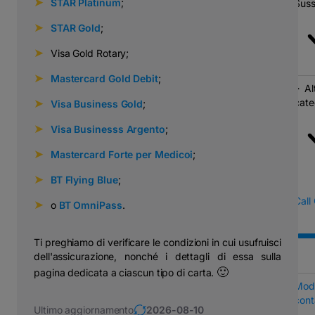
➤
⠀
STAR Platinum
;
Suss
➤
⠀
STAR Gold
;
➤
⠀Visa Gold Rotary;
➤
⠀
Mastercard Gold Debit
;
Al
cate
➤
⠀
Visa Business Gold
;
➤
⠀
Visa Business
s
Argento
;
➤
⠀
Mastercard Forte per Medico
i
;
➤
⠀
BT Flying Blue
;
Call
➤
⠀o
BT OmniPass
.
Ti preghiamo di verificare le condizioni in cui usufruisci
dell'assicurazione, nonché i dettagli di essa sulla
🙂
pagina dedicata a ciascun tipo di carta.
Modu
cont
Ultimo aggiornamento
2026-08-10