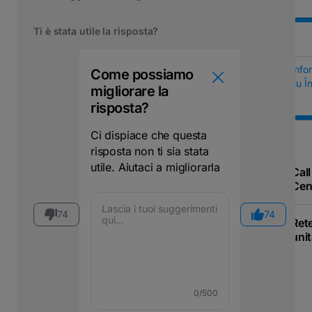
Ti è stata utile la risposta?
Info
Come possiamo
su Î
migliorare la
risposta?
Ci dispiace che questa
risposta non ti sia stata
utile. Aiutaci a migliorarla
Call
Cen
74
74
Ret
uni
0
/500