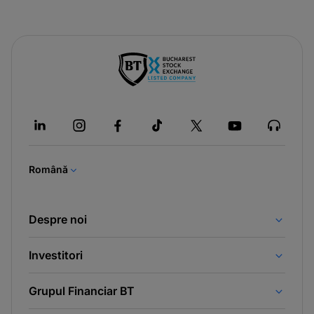
-
opens
in
a
new
tab
Română
Despre noi
Investitori
Grupul Financiar BT