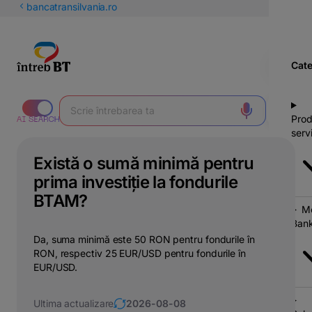
latinești
bancatransilvania.ro
кириллица
Cate
Prod
servi
Există o sumă minimă pentru
prima investiție la fondurile
BTAM?
Mo
Bank
Da, suma minimă este 50 RON pentru fondurile în
RON, respectiv 25 EUR/USD pentru fondurile în
EUR/USD.
Ultima actualizare
2026-08-08