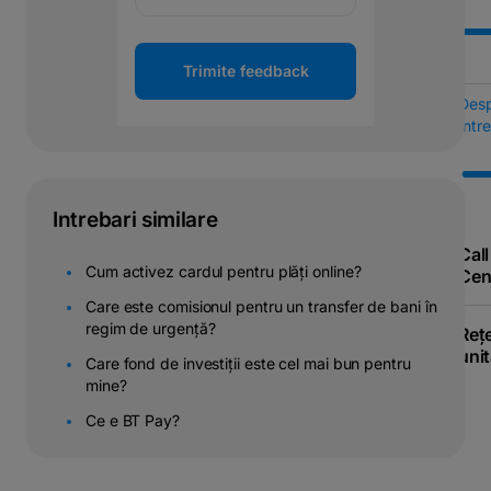
Trimite feedback
Des
Într
Intrebari similare
Call
Cum activez cardul pentru plăți online?
Cen
Care este comisionul pentru un transfer de bani în
regim de urgență?
Reț
unit
Care fond de investiții este cel mai bun pentru
mine?
Ce e BT Pay?