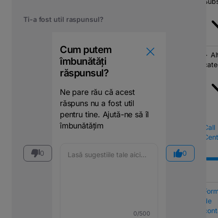
Subs
Ti-a fost util raspunsul?
Cum putem
Al
îmbunătăți
cate
răspunsul?
Ne pare rău că acest
răspuns nu a fost util
pentru tine. Ajută-ne să îl
îmbunătățim
Call
Cent
0
0
Form
de
cont
0
/500