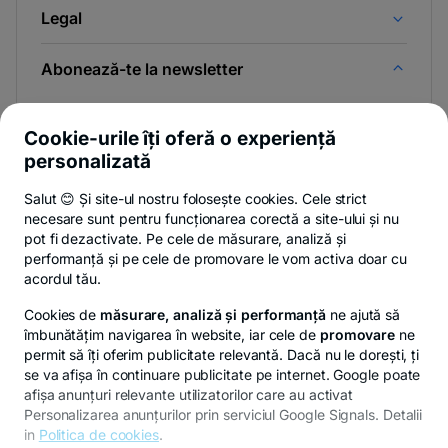
Legal
Abonează-te la newsletter
Și afli primul noutățile de pe Newsroom & Blogul BT.
Cookie-urile îți oferă o experiență
personalizată
Salut 😊 Și site-ul nostru folosește cookies. Cele strict
-
Poți renunța oricând,
vezi detalii
.
necesare sunt pentru funcționarea corectă a site-ului și nu
opens
in
pot fi dezactivate. Pe cele de măsurare, analiză și
a
performanță și pe cele de promovare le vom activa doar cu
- opens in a new tab
- opens in a new ta
-
Privacy Hub
Politica de confidențialitate
Politica de cookies
S
new
acordul tău.
tab
Cookies de
măsurare, analiză și performanță
ne ajută să
îmbunătățim navigarea în website, iar cele de
promovare
ne
permit să îți oferim publicitate relevantă. Dacă nu le dorești, ți
se va afișa în continuare publicitate pe internet. Google poate
© Copyright 2026 Banca Transilvania. Toate drepturile
afișa anunțuri relevante utilizatorilor care au activat
rezervate.
Personalizarea anunțurilor prin serviciul Google Signals. Detalii
in
Politica de cookies
.