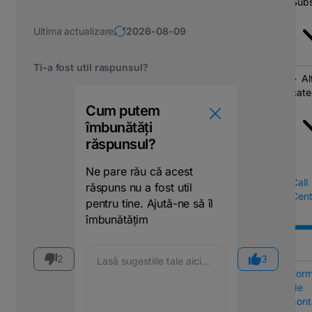
Subs
Ultima actualizare
2026-08-09
Ti-a fost util raspunsul?
Al
cate
Cum putem
îmbunătăți
răspunsul?
Ne pare rău că acest
Call
răspuns nu a fost util
Cent
pentru tine. Ajută-ne să îl
îmbunătățim
2
3
Form
de
cont