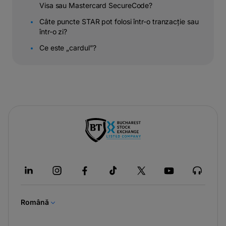
Visa sau Mastercard SecureCode?
Câte puncte STAR pot folosi într-o tranzacție sau
într-o zi?
Ce este „cardul”?
-
opens
in
a
new
tab
Română