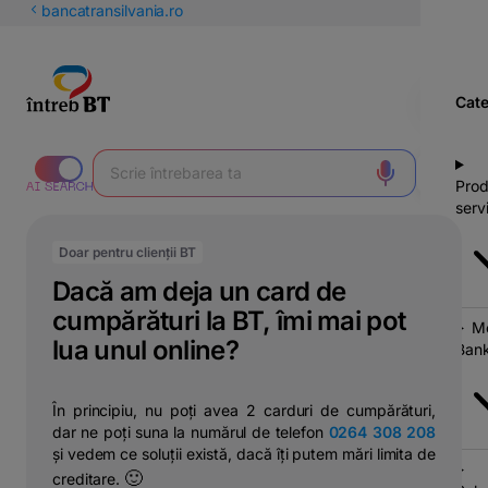
latinești
bancatransilvania.ro
кириллица
Cate
Prod
servi
Doar pentru clienții BT
Dacă am deja un card de
cumpărături la BT, îmi mai pot
Mo
lua unul online?
Bank
În principiu, nu poți avea 2 carduri de cumpărături,
dar ne poți suna la numărul de telefon
0264 308 208
și vedem ce soluții există, dacă îți putem mări limita de
🙂
creditare.