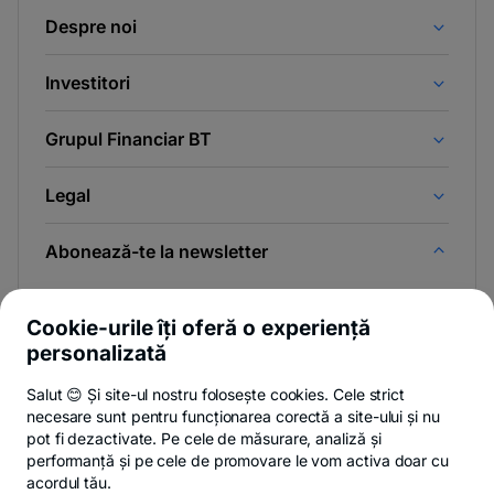
Despre noi
Investitori
Grupul Financiar BT
Legal
Abonează-te la newsletter
Și afli primul noutățile de pe Newsroom & Blogul BT.
Cookie-urile îți oferă o experiență
personalizată
Salut 😊 Și site-ul nostru folosește cookies. Cele strict
-
Poți renunța oricând,
vezi detalii
.
necesare sunt pentru funcționarea corectă a site-ului și nu
opens
in
pot fi dezactivate. Pe cele de măsurare, analiză și
a
performanță și pe cele de promovare le vom activa doar cu
- opens in a new tab
- opens in a new ta
-
Privacy Hub
Politica de confidențialitate
Politica de cookies
S
new
acordul tău.
tab