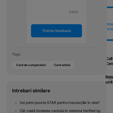
0
/500
Des
Într
Trimite feedback
Tags
Call
Cen
Card de cumparaturi
Card online
Reț
unit
Intrebari similare
Voi primi puncte STAR pentru tranzacțiile în rate?
Cât costă înrolarea cardului în sistemul Verified by