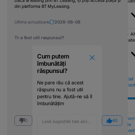
Dacă ai leasing prin BT Leasing, îți poți accesa polița și
Subs
din platforma BT MyLeasing.
Ultima actualizare
2026-08-08
Al
Ti-a fost util raspunsul?
cate
Cum putem
îmbunătăți
răspunsul?
Call
Ne pare rău că acest
Cent
răspuns nu a fost util
pentru tine. Ajută-ne să îl
îmbunătățim
Form
0
40
de
cont