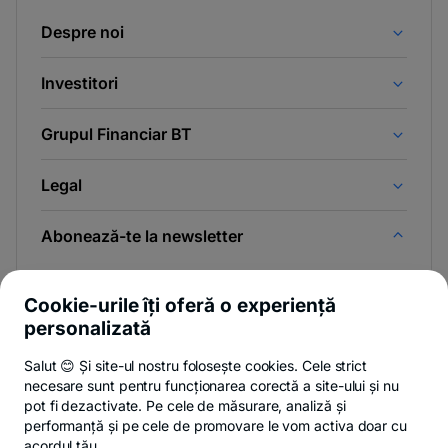
Despre noi
Investitori
Grupul Financiar BT
Legal
Abonează-te la newsletter
Și afli primul noutățile de pe Newsroom & Blogul BT.
Cookie-urile îți oferă o experiență
personalizată
Salut 😊 Și site-ul nostru folosește cookies. Cele strict
-
Poți renunța oricând,
vezi detalii
.
necesare sunt pentru funcționarea corectă a site-ului și nu
opens
in
pot fi dezactivate. Pe cele de măsurare, analiză și
a
performanță și pe cele de promovare le vom activa doar cu
- opens in a new tab
- opens in a new ta
-
Privacy Hub
Politica de confidențialitate
Politica de cookies
S
new
acordul tău.