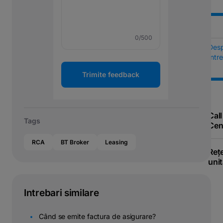
0
/500
Des
Într
Trimite feedback
Call
Tags
Cen
RCA
BT Broker
Leasing
Reț
unit
Intrebari similare
Când se emite factura de asigurare?