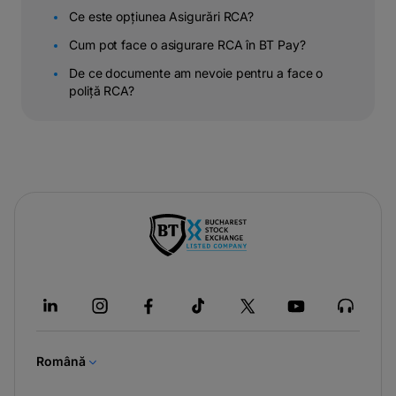
Ce este opțiunea Asigurări RCA?
Cum pot face o asigurare RCA în BT Pay?
De ce documente am nevoie pentru a face o
poliță RCA?
-
opens
in
a
new
tab
Română