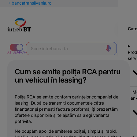
latinești
bancatransilvania.ro
кириллица
Cate
Prod
servi
Cum se emite polița RCA pentru
un vehicul în leasing?
Mo
Polița RCA se emite conform cerințelor companiei de
Bank
leasing. După ce transmiți documentele către
finanțator și primești factura proformă, îți prezentăm
ofertele disponibile și te ajutăm să alegi varianta
potrivită.
Ne ocupăm apoi de emiterea poliței, simplu și rapid.