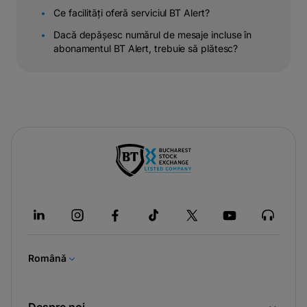
Ce facilități oferă serviciul BT Alert?
Dacă depășesc numărul de mesaje incluse în
abonamentul BT Alert, trebuie să plătesc?
-
opens
in
a
new
tab
Română