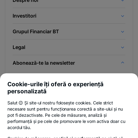
Despre noi
Investitori
Grupul Financiar BT
Legal
Abonează-te la newsletter
Și afli primul noutățile de pe Newsroom & Blogul BT.
Cookie-urile îți oferă o experiență
personalizată
Salut 😊 Și site-ul nostru folosește cookies. Cele strict
-
Poți renunța oricând,
vezi detalii
.
necesare sunt pentru funcționarea corectă a site-ului și nu
opens
in
pot fi dezactivate. Pe cele de măsurare, analiză și
a
performanță și pe cele de promovare le vom activa doar cu
- opens in a new tab
- opens in a new ta
-
Privacy Hub
Politica de confidențialitate
Politica de cookies
S
new
acordul tău.
tab