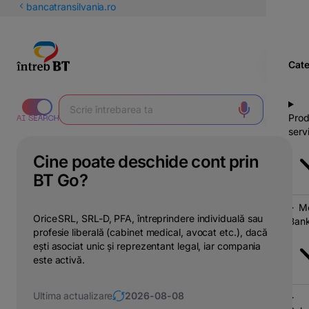
latinești
bancatransilvania.ro
кириллица
Cate
Prod
servi
Cine poate deschide cont prin
BT Go?
Mo
Orice SRL, SRL-D, PFA, întreprindere individuală sau
Bank
profesie liberală (cabinet medical, avocat etc.), dacă
ești asociat unic și reprezentant legal, iar compania
este activă.
Ultima actualizare
2026-08-08