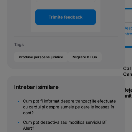
Trimite feedback
Des
Într
Tags
Produse persoane juridice
Migrare BT Go
Call
Cen
Intrebari similare
Reț
unit
Cum pot fi informat despre tranzacțiile efectuate
cu cardul și despre sumele pe care le încasez în
cont?
Cum pot dezactiva sau modifica serviciul BT
Alert?