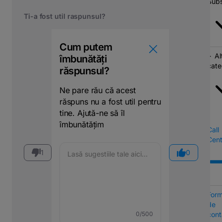
Subs
Ti-a fost util raspunsul?
Cum putem
Al
îmbunătăți
cate
răspunsul?
Ne pare rău că acest
răspuns nu a fost util pentru
tine. Ajută-ne să îl
îmbunătățim
Call
Cent
1
0
Form
de
cont
0
/500