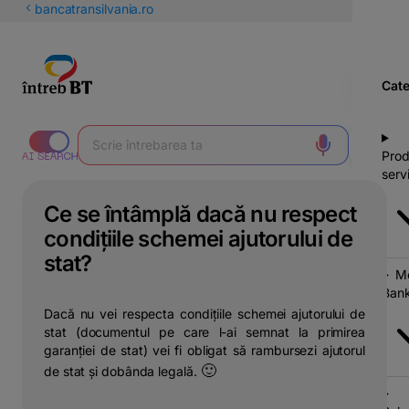
latinești
bancatransilvania.ro
кириллица
Cate
Prod
servi
Ce se întâmplă dacă nu respect
condițiile schemei ajutorului de
stat?
Mo
Bank
Dacă nu vei respecta condițiile schemei ajutorului de
stat (documentul pe care l-ai semnat la primirea
garanției de stat) vei fi obligat să rambursezi ajutorul
🙂
de stat și dobânda legală.