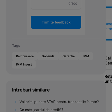
0
/500
Trimite feedback
Des
Într
Tags
Rambursare
Dobanda
Garantie
IMM
Call
Cen
IMM Invest
Reț
unit
Intrebari similare
Voi primi puncte STAR pentru tranzacțiile în rate?
Ce este „cardul de credit”?