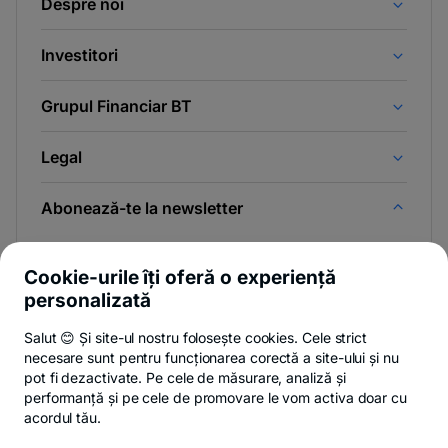
Despre noi
Investitori
Grupul Financiar BT
Legal
Abonează-te la newsletter
Și afli primul noutățile de pe Newsroom & Blogul BT.
Cookie-urile îți oferă o experiență
personalizată
Salut 😊 Și site-ul nostru folosește cookies. Cele strict
-
Poți renunța oricând,
vezi detalii
.
necesare sunt pentru funcționarea corectă a site-ului și nu
opens
in
pot fi dezactivate. Pe cele de măsurare, analiză și
a
performanță și pe cele de promovare le vom activa doar cu
- opens in a new tab
- opens in a new ta
-
Privacy Hub
Politica de confidențialitate
Politica de cookies
S
new
acordul tău.
tab