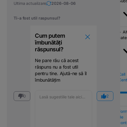
Subs
Ultima actualizare
2026-08-06
Ti-a fost util raspunsul?
Al
Cum putem
cate
îmbunătăți
răspunsul?
Ne pare rău că acest
răspuns nu a fost util
pentru tine. Ajută-ne să îl
Call
îmbunătățim
Cent
0
2
Form
de
cont