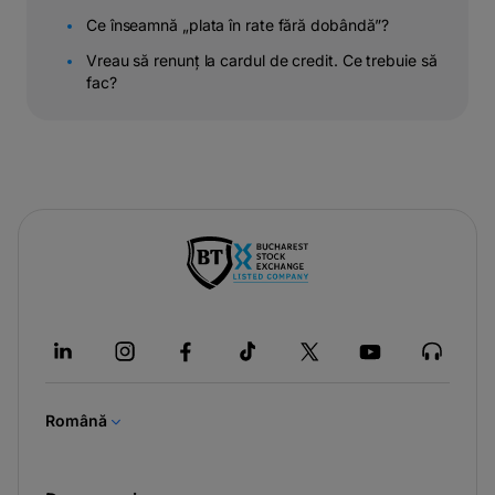
Ce înseamnă „plata în rate fără dobândă”?
Vreau să renunț la cardul de credit. Ce trebuie să
fac?
-
opens
in
a
new
tab
Română