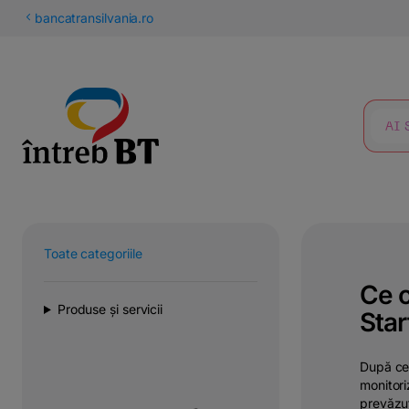
latinești
bancatransilvania.ro
кириллица
CĂUTARE
Toate categoriile
Ce o
Produse și servicii
Star
După ce 
monitori
prevăzut