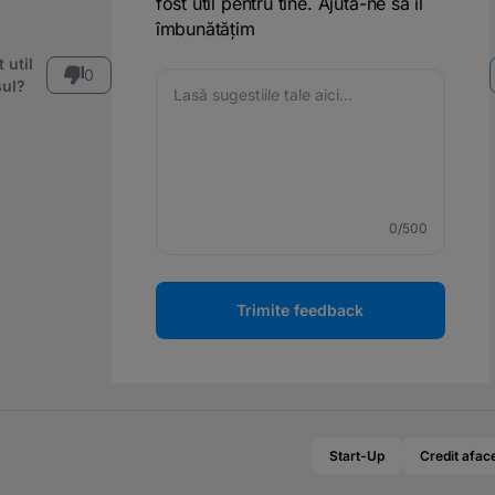
fost util pentru tine. Ajută-ne să îl
îmbunătățim
 util
0
ul?
0
/500
Trimite feedback
Start-Up
Credit aface