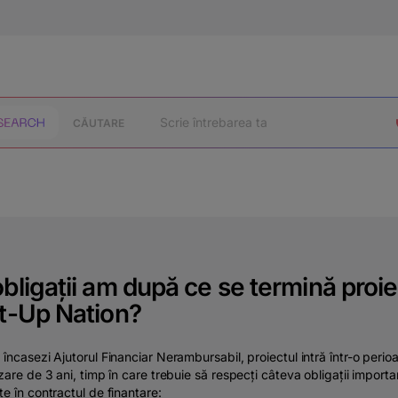
CĂUTARE
bligații am după ce se termină proie
t-Up Nation?
încasezi Ajutorul Financiar Nerambursabil, proiectul intră într-o peri
zare de 3 ani, timp în care trebuie să respecți câteva obligații importa
e în contractul de finanțare: