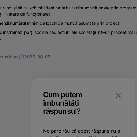
u vinzi și să nu schimbi destinația bunurilor achiziționate prin program 
ii în stare de funcționare;
enții numărul minim de locuri de muncă asumate prin proiect;
u înstrăinezi părți sociale sau acțiuni ale societății într-un procent ma
.
ctualizare
2026-08-07
Cum putem
îmbunătăți
răspunsul?
Ne pare rău că acest răspuns nu a