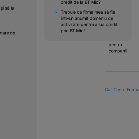
credit de la BT Mic?
Operatiuni
și să le
Trebuie ca firma mea să fie
&
într-un anumit domeniu de
transferuri
activitate pentru a lua credit
bancare
prin BT Mic?
i mare de
Solutii
pentru
companii
Call Center
Formu