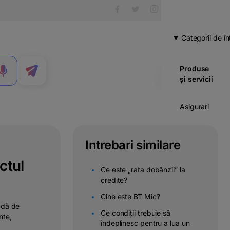
Categorii de în
Produse
MENIU
și servicii
Asigurari
Carduri
Intrebari similare
Cont
ctul
curent
Ce este „rata dobânzii” la
credite?
Credite
Cine este BT Mic?
oadă de
Economii
Ce condiții trebuie să
nte,
& investitii
îndeplinesc pentru a lua un