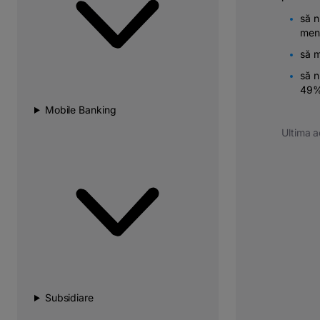
să n
menț
să m
să n
49%
Mobile Banking
Ultima a
Subsidiare