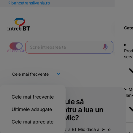
latinești
bancatransilvania.ro
кириллица
Cate
Prod
servi
Mo
Bank
Cele mai frecvente
Ce condiții trebuie să
îndeplinesc pentru a lua un
Ultimele adaugate
credit de la BT Mic?
Cele mai apreciate
Poți beneficia de un credit la BT Mic dacă ai:➤⠀o