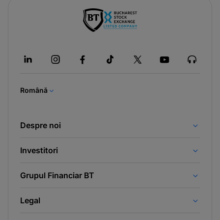
-
opens
in
a
new
tab
Română
Despre noi
Investitori
Grupul Financiar BT
Legal