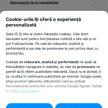
Abonează-te la newsletter
Și afli primul noutățile de pe Newsroom & Blogul BT.
Cookie-urile îți oferă o experiență
personalizată
Salut 😊 Și site-ul nostru folosește cookies. Cele strict
-
Poți renunța oricând,
vezi detalii
.
necesare sunt pentru funcționarea corectă a site-ului și nu
opens
in
pot fi dezactivate. Pe cele de măsurare, analiză și
a
performanță și pe cele de promovare le vom activa doar cu
- opens in a new tab
- opens in a new ta
-
Privacy Hub
Politica de confidențialitate
Politica de cookies
S
new
acordul tău.
tab
Cookies de
măsurare, analiză și performanță
ne ajută să
îmbunătățim navigarea în website, iar cele de
promovare
ne
permit să îți oferim publicitate relevantă. Dacă nu le dorești, ți
se va afișa în continuare publicitate pe internet. Google poate
© Copyright 2026 Banca Transilvania. Toate drepturile
afișa anunțuri relevante utilizatorilor care au activat
rezervate.
Personalizarea anunțurilor prin serviciul Google Signals. Detalii
in
Politica de cookies
.
Pentru personalizarea preferințelor selectează
"
Setari
-
cookies
"
opens