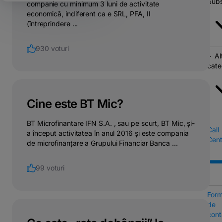
Subs
companie cu minimum 3 luni de activitate
economică, indiferent ca e SRL, PFA, II
(întreprindere ...
930 voturi
Al
cate
Cine este BT Mic?
BT Microfinantare IFN S.A. , sau pe scurt, BT Mic, și-
Call
a început activitatea în anul 2016 și este compania
Cent
de microfinanțare a Grupului Financiar Banca ...
99 voturi
Form
de
cont