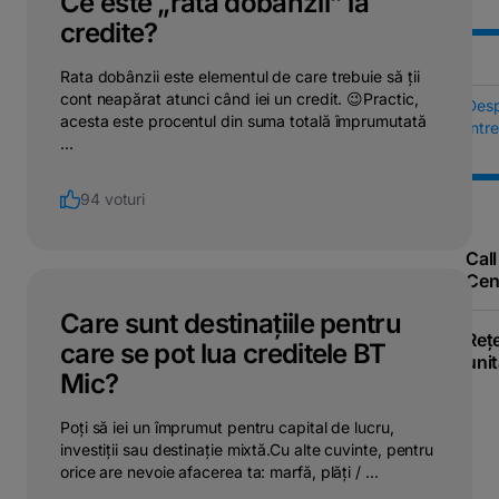
Ce este „rata dobânzii” la
credite?
Rata dobânzii este elementul de care trebuie să ții
cont neapărat atunci când iei un credit. 😉Practic,
Des
acesta este procentul din suma totală împrumutată
Într
...
94 voturi
Call
Cen
Care sunt destinațiile pentru
Reț
care se pot lua creditele BT
unit
Mic?
Poți să iei un împrumut pentru capital de lucru,
investiții sau destinație mixtă.Cu alte cuvinte, pentru
orice are nevoie afacerea ta: marfă, plăți / ...