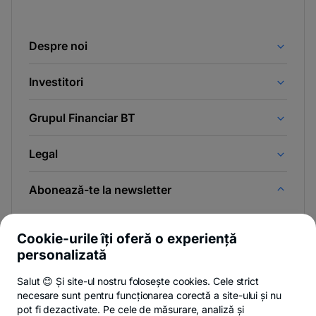
Despre noi
Investitori
Grupul Financiar BT
Legal
Abonează-te la newsletter
Și afli primul noutățile de pe Newsroom & Blogul BT.
Cookie-urile îți oferă o experiență
personalizată
Salut 😊 Și site-ul nostru folosește cookies. Cele strict
-
Poți renunța oricând,
vezi detalii
.
necesare sunt pentru funcționarea corectă a site-ului și nu
opens
in
pot fi dezactivate. Pe cele de măsurare, analiză și