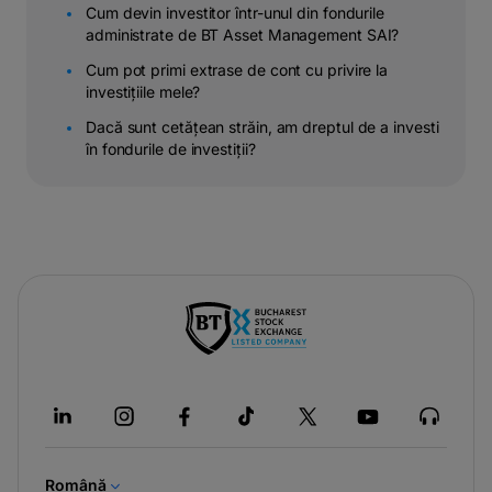
Cum devin investitor într-unul din fondurile
administrate de BT Asset Management SAI?
Cum pot primi extrase de cont cu privire la
investițiile mele?
Dacă sunt cetățean străin, am dreptul de a investi
în fondurile de investiții?
-
opens
in
a
new
tab
Română