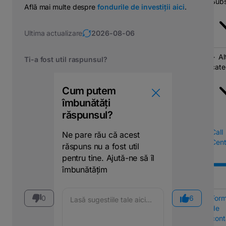
Subs
Află mai multe despre
fondurile de investiții aici
.
Ultima actualizare
2026-08-06
Al
Ti-a fost util raspunsul?
cate
Cum putem
îmbunătăți
răspunsul?
Call
Ne pare rău că acest
Cent
răspuns nu a fost util
pentru tine. Ajută-ne să îl
îmbunătățim
0
6
Form
de
cont