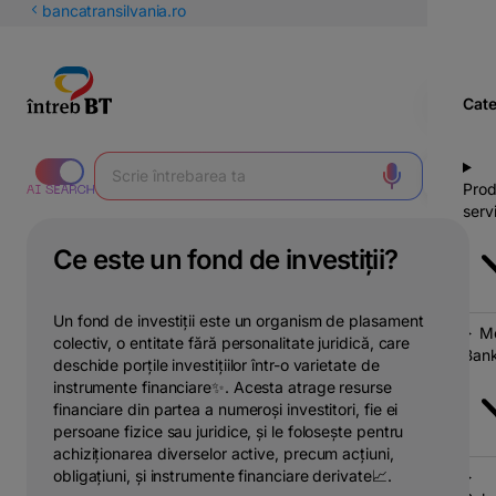
latinești
bancatransilvania.ro
кириллица
Cate
Prod
servi
Ce este un fond de investiții?
Un fond de investiții este un organism de plasament
Mo
colectiv, o entitate fără personalitate juridică, care
Bank
deschide porțile investițiilor într-o varietate de
instrumente financiare✨. Acesta atrage resurse
financiare din partea a numeroși investitori, fie ei
persoane fizice sau juridice, și le folosește pentru
achiziționarea diverselor active, precum acțiuni,
obligațiuni, și instrumente financiare derivate📈.