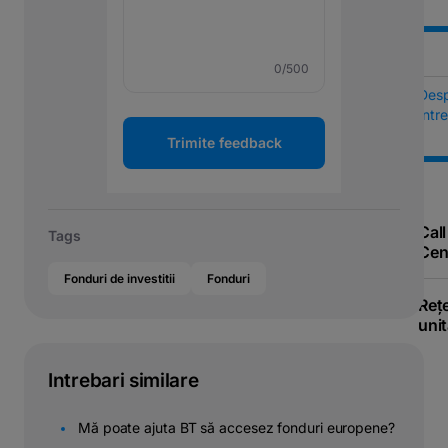
0
/500
Des
Într
Trimite feedback
Call
Tags
Cen
Fonduri de investitii
Fonduri
Reț
unit
Intrebari similare
Mă poate ajuta BT să accesez fonduri europene?