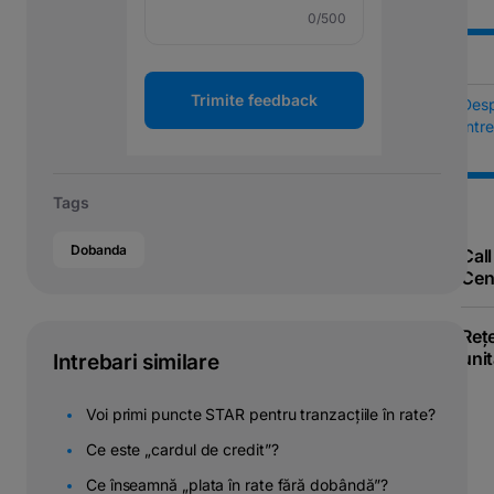
0
/500
Trimite feedback
Des
Într
Tags
Dobanda
Call
Cen
Reț
unit
Intrebari similare
Voi primi puncte STAR pentru tranzacțiile în rate?
Ce este „cardul de credit”?
Ce înseamnă „plata în rate fără dobândă”?