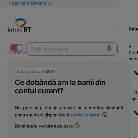
latinești
bancatransilvania.ro
кириллица
Cate
Prod
servi
Doar pentru clienții BT
Ce dobândă am la banii din
contul curent?
Mo
Bank
Ne pare rău, dar în prezent nu acordăm dobândă
🙁
pentru sumele disponibile în
contul curent
.
👌
Dobânda la vedere este zero.