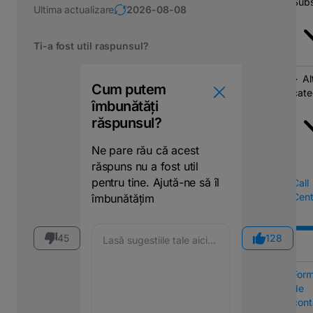
Subs
Ultima actualizare
2026-08-08
Ti-a fost util raspunsul?
Al
Cum putem
cate
îmbunătăți
răspunsul?
Ne pare rău că acest
răspuns nu a fost util
pentru tine. Ajută-ne să îl
Call
Cent
îmbunătățim
45
128
Form
de
cont