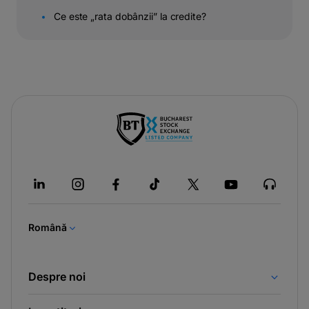
Ce este „rata dobânzii” la credite?
-
opens
in
a
new
tab
Română
Despre noi