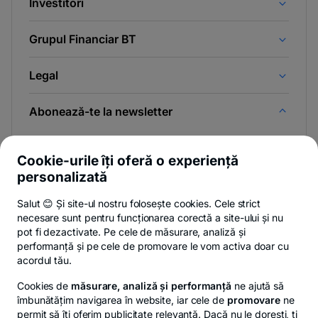
Investitori
Grupul Financiar BT
Legal
Abonează-te la newsletter
Și afli primul noutățile de pe Newsroom & Blogul BT.
Cookie-urile îți oferă o experiență
personalizată
Salut 😊 Și site-ul nostru folosește cookies. Cele strict
-
Poți renunța oricând,
vezi detalii
.
necesare sunt pentru funcționarea corectă a site-ului și nu
opens
in
pot fi dezactivate. Pe cele de măsurare, analiză și
a
performanță și pe cele de promovare le vom activa doar cu
- opens in a new tab
- opens in a new ta
-
Privacy Hub
Politica de confidențialitate
Politica de cookies
S
new
acordul tău.
tab
Cookies de
măsurare, analiză și performanță
ne ajută să
îmbunătățim navigarea în website, iar cele de
promovare
ne
permit să îți oferim publicitate relevantă. Dacă nu le dorești, ți