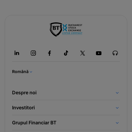
-
opens
in
a
new
tab
Română
Despre noi
Investitori
Grupul Financiar BT