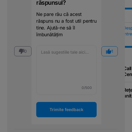
răspunsul?
Ne pare rău că acest
răspuns nu a fost util pentru
tine. Ajută-ne să îl
Des
Într
îmbunătățim
0
1
Call
Cen
0
/500
Reț
unit
Trimite feedback