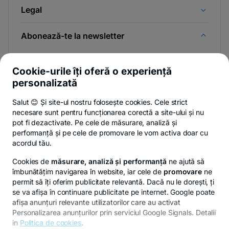
Legal
Abonează-te la newsletter
Și afli primul noutățile de pe Newsroom & Blogul BT.
Cookie-urile îți oferă o experiență
personalizată
Salut 😊 Și site-ul nostru folosește cookies. Cele strict
-
Poți renunța oricând,
vezi detalii
.
necesare sunt pentru funcționarea corectă a site-ului și nu
opens
in
pot fi dezactivate. Pe cele de măsurare, analiză și
a
performanță și pe cele de promovare le vom activa doar cu
- opens in a new tab
- opens in a new ta
-
Privacy Hub
Politica de confidențialitate
Politica de cookies
S
new
acordul tău.
tab
Cookies de
măsurare, analiză și performanță
ne ajută să
îmbunătățim navigarea în website, iar cele de
promovare
ne
permit să îți oferim publicitate relevantă. Dacă nu le dorești, ți
se va afișa în continuare publicitate pe internet. Google poate
© Copyright 2026 Banca Transilvania. Toate drepturile
afișa anunțuri relevante utilizatorilor care au activat
rezervate.
Personalizarea anunțurilor prin serviciul Google Signals. Detalii
in
Politica de cookies
.