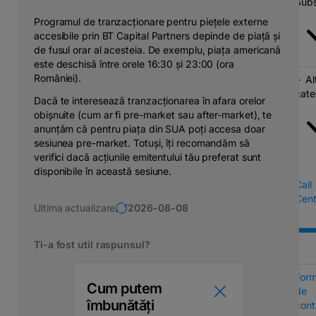
Subs
Programul de tranzacționare pentru piețele externe
accesibile prin BT Capital Partners depinde de piață și
de fusul orar al acesteia. De exemplu, piața americană
este deschisă între orele 16:30 și 23:00 (ora
României).
Al
cate
Dacă te interesează tranzacționarea în afara orelor
obișnuite (cum ar fi pre-market sau after-market), te
anunțăm că pentru piața din SUA poți accesa doar
sesiunea pre-market. Totuși, îți recomandăm să
verifici dacă acțiunile emitentului tău preferat sunt
disponibile în această sesiune.
Call
Cent
Ultima actualizare
2026-08-08
Ti-a fost util raspunsul?
Form
Cum putem
de
îmbunătăți
cont