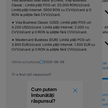
Visa Business Gold debit și credit, Visa Business
Subs
Classic : Limită plăți POS-uri: 20.000 RON/zi/card.
Limită plăți Internet: 5000 RON cu CVV/zi/card și 0
RON la plățile fără CVV/zi/card.
➤ Visa Business Classic (USD): Limită plăți POS-uri:
4.200 USD/zi/card. Limită plăți Internet: 2.000 cu
Al
CVV/zi/card și 0 RON la plățile fără CVV/zi/card.
cate
➤ Mastercard Business (EUR): Limită plăți POS-uri:
3.900 EUR/zi/card. Limită plăți Internet: 1.500 EUR cu
CVV/zi/card și 0 RON la plățile fără CVV/zi/card.
Ultima actualizare
2026-08-08
Call
Cent
Ti-a fost util raspunsul?
Cum putem
îmbunătăți
Form
de
răspunsul?
cont