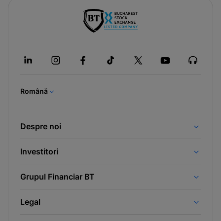
-
opens
in
a
new
tab
Română
Despre noi
Investitori
Grupul Financiar BT
Legal