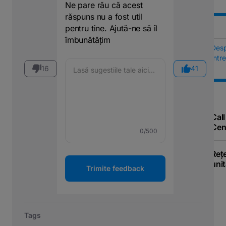
Ne pare rău că acest
răspuns nu a fost util
pentru tine. Ajută-ne să îl
îmbunătățim
Des
Într
16
41
Call
Cen
0
/500
Reț
unit
Trimite feedback
Tags