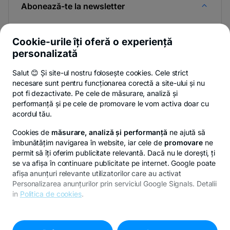
Abonează-te la newsletter
Și afli primul noutățile de pe Newsroom & Blogul BT.
Cookie-urile îți oferă o experiență
personalizată
Salut 😊 Și site-ul nostru folosește cookies. Cele strict
-
Poți renunța oricând,
vezi detalii
.
necesare sunt pentru funcționarea corectă a site-ului și nu
opens
in
pot fi dezactivate. Pe cele de măsurare, analiză și
a
performanță și pe cele de promovare le vom activa doar cu
- opens in a new tab
- opens in a new ta
-
Privacy Hub
Politica de confidențialitate
Politica de cookies
S
new
acordul tău.
tab
Cookies de
măsurare, analiză și performanță
ne ajută să
îmbunătățim navigarea în website, iar cele de
promovare
ne
permit să îți oferim publicitate relevantă. Dacă nu le dorești, ți
se va afișa în continuare publicitate pe internet. Google poate
© Copyright 2026 Banca Transilvania. Toate drepturile
afișa anunțuri relevante utilizatorilor care au activat
rezervate.
Personalizarea anunțurilor prin serviciul Google Signals. Detalii
in
Politica de cookies
.
Pentru personalizarea preferințelor selectează
"
Setari
-
cookies
"
opens