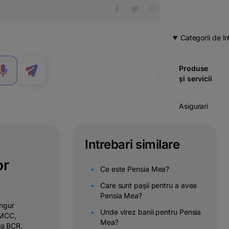
Categorii de în
Produse
MENIU
și servicii
Asigurari
Carduri
Intrebari similare
Cont
or
curent
Ce este Pensia Mea?
Credite
Care sunt pașii pentru a avea
Pensia Mea?
ingur
Economii
Unde virez banii pentru Pensia
 MCC,
& investitii
Mea?
la BCR,