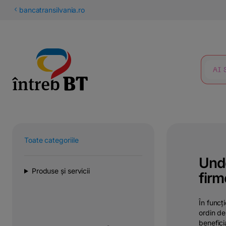
latinești
bancatransilvania.ro
кириллица
CĂUTARE
Toate categoriile
Unde
Produse și servicii
firm
În funcț
ordin d
benefic