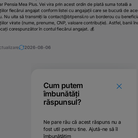
ar Pensia Mea Plus. Vei vira prin acest ordin de plată suma totală a
țiilor fiecărui angajat conform listei cu angajații care se bucură de ace
u. Nu uita să transmiți la contact@btpensii.ro un borderou cu beneficia
țiilor virate (nume, prenume, CNP, valoare contribuție). Astfel, banii în
locați corespunzător în contul fiecărui angajat. 💰
ctualizare
2026-08-06
Cum putem
îmbunătăți
răspunsul?
Ne pare rău că acest răspuns nu a
fost util pentru tine. Ajută-ne să îl
îmbunătățim