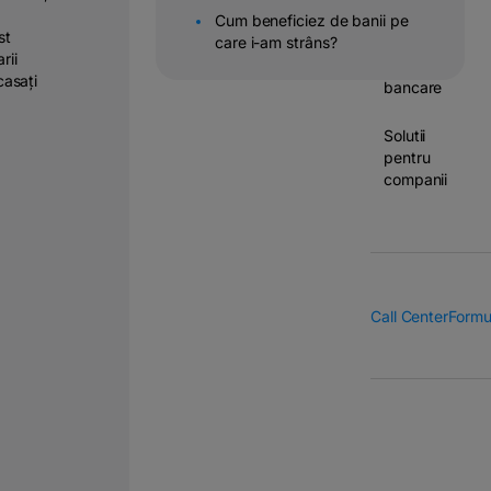
Cum beneficiez de banii pe
Operatiuni
st
care i-am strâns?
&
rii
transferuri
casați
bancare
Solutii
pentru
companii
Call Center
Formu