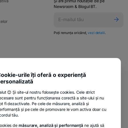
-
ativă
Și afli primul noutățile de pe
opens
Newsroom & Blogul BT.
in
ens
a
-
elor
new
opens
tab
in
-
Poți renunța oricând,
vezi detalii
.
w
opens
a
in
new
a
tab
new
tab
pens
-
ente utile
n
opens
-
sure Policy
in
ookie-urile îți oferă o experiență
ew
opens
a
ab
ersonalizată
-
anii
in
new
opens
a
tab
alut 😊 Și site-ul nostru folosește cookies. Cele strict
in
new
ecesare sunt pentru funcționarea corectă a site-ului și nu
a
tab
-
nzi
ot fi dezactivate. Pe cele de măsurare, analiză și
new
opens
erformanță și pe cele de promovare le vom activa doar cu
tab
in
cordul tău.
a
ookies de
măsurare, analiză și performanță
ne ajută să
new