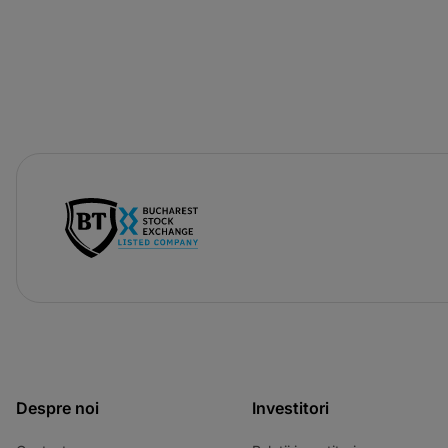
-
opens
in
a
new
tab
Despre noi
Investitori