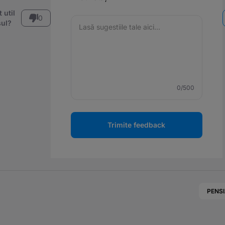
 util
0
ul?
0
/500
Trimite feedback
PENS