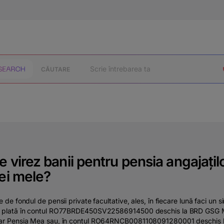
CĂUTARE
 virez banii pentru pensia angajațil
ei mele?
ie de fondul de pensii private facultative, ales, în fiecare lună faci un s
e plată în contul RO77BRDE450SV22586914500 deschis la BRD GSG
iar Pensia Mea sau, în contul RO64RNCB0081108091280001 deschis 