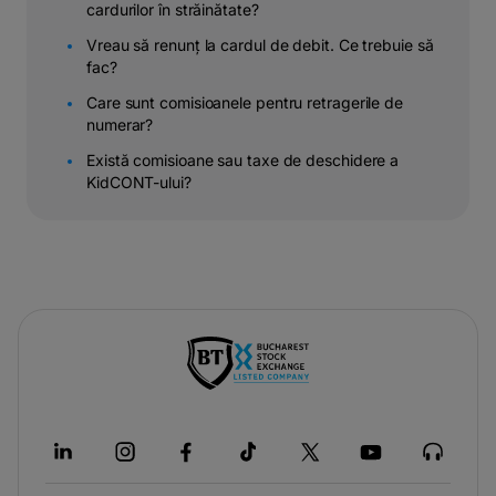
cardurilor în străinătate?
Vreau să renunț la cardul de debit. Ce trebuie să
fac?
Care sunt comisioanele pentru retragerile de
numerar?
Există comisioane sau taxe de deschidere a
KidCONT-ului?
-
opens
in
a
new