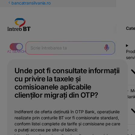
latinești
bancatransilvania.ro
кириллица
Cate
Prod
servi
Unde pot fi consultate informații
cu privire la taxele și
comisioanele aplicabile
Mo
clienților migrați din OTP?
Bank
Indiferent de oferta deținută în OTP Bank, operațiunile
realizate prin conturile BT vor fi comisionate standard,
conform listei complete de tarife și comisioane pe care
o puteți accesa pe site-ul băncii: