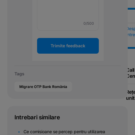
0
/500
Des
Într
Trimite feedback
Call
Tags
Cen
Migrare OTP Bank România
Reț
unit
Intrebari similare
Ce comisioane se percep pentru utilizarea