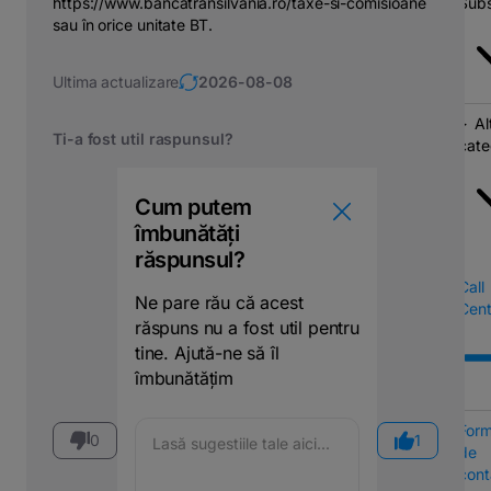
https://www.bancatransilvania.ro/taxe-si-comisioane
Subs
sau în orice unitate BT.
Ultima actualizare
2026-08-08
Al
Ti-a fost util raspunsul?
cate
Cum putem
îmbunătăți
răspunsul?
Call
Ne pare rău că acest
Cent
răspuns nu a fost util pentru
tine. Ajută-ne să îl
îmbunătățim
Form
0
1
de
cont