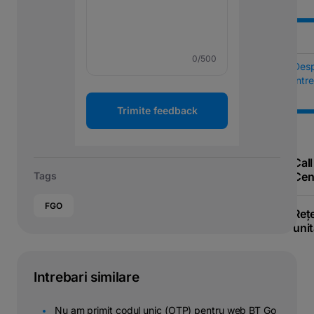
0
/500
Des
Într
Trimite feedback
Call
Cen
Tags
FGO
Reț
unit
Intrebari similare
Nu am primit codul unic (OTP) pentru web BT Go