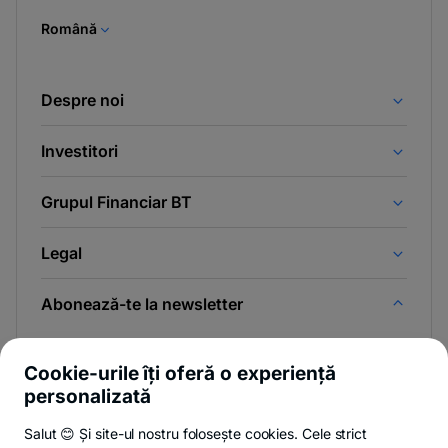
tab
Română
Despre noi
Investitori
Grupul Financiar BT
Legal
Abonează-te la newsletter
Și afli primul noutățile de pe Newsroom & Blogul BT.
Cookie-urile îți oferă o experiență
personalizată
Salut 😊 Și site-ul nostru folosește cookies. Cele strict
-
Poți renunța oricând,
vezi detalii
.