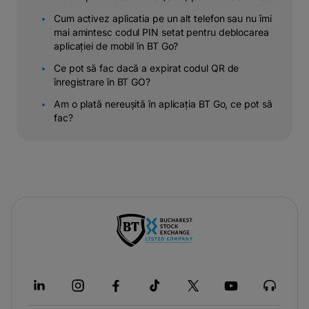
Cum activez aplicatia pe un alt telefon sau nu îmi
mai amintesc codul PIN setat pentru deblocarea
aplicației de mobil în BT Go?
Ce pot să fac dacă a expirat codul QR de
înregistrare în BT GO?
Am o plată nereușită în aplicația BT Go, ce pot să
fac?
-
opens
in
a
new