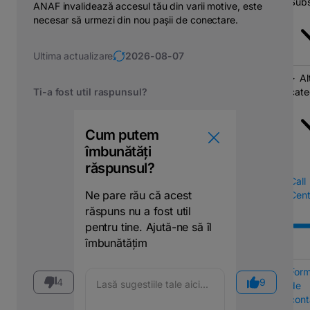
Subs
ANAF invalidează accesul tău din varii motive, este
necesar să urmezi din nou pașii de conectare.
Ultima actualizare
2026-08-07
Al
Ti-a fost util raspunsul?
cate
Cum putem
îmbunătăți
răspunsul?
Call
Ne pare rău că acest
Cent
răspuns nu a fost util
pentru tine. Ajută-ne să îl
îmbunătățim
Form
4
9
de
cont