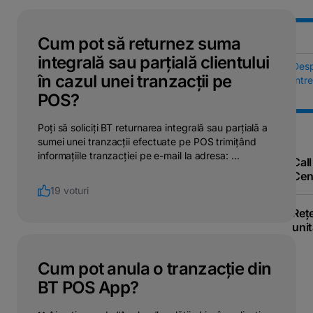
Cum pot să returnez suma
integrală sau parțială clientului
Des
în cazul unei tranzacții pe
Într
POS?
Poți să soliciți BT returnarea integrală sau parțială a
sumei unei tranzacții efectuate pe POS trimițând
informațiile tranzacției pe e-mail la adresa: ...
Call
Cen
19 voturi
Reț
unit
Cum pot anula o tranzacție din
BT POS App?