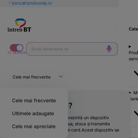
latinești
bancatransilvania.ro
кириллица
Cate
Prod
servi
Mo
Bank
Cele mai frecvente
Ce este un POS?
Ultimele adaugate
POS-ul (Point-of-Sale) reprezintă un dispozitiv
electronic care poate prelua, stoca și transmite
Cele mai apreciate
informații despre plata prin card.Acest dispozitiv se
...