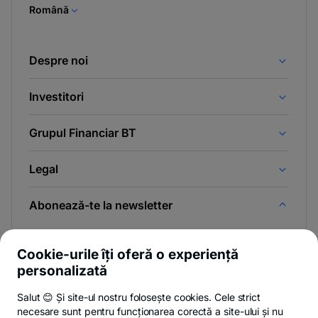
Română
Despre noi
Investitori
Grupul Financiar BT
Legal
Abonează-te la newsletter
Și afli primul noutățile de pe Newsroom & Blogul BT.
Cookie-urile îți oferă o experiență
personalizată
Salut 😊 Și site-ul nostru folosește cookies. Cele strict
-
Poți renunța oricând,
vezi detalii
.
necesare sunt pentru funcționarea corectă a site-ului și nu
opens