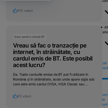
Subs
412 voturi
Al
cate
Doar pentru clienții BT
Vreau să fac o tranzacție pe
internet, în străinătate, cu
cardul emis de BT. Este posibil
Call
acest lucru?
Cent
Da. Toate cardurile emise de BT pot fi utilizate în
România și în străinătate, acolo unde apare sigla sub
care este emis cardul (VISA, VISA Classic sau ...
Form
65 voturi
de
cont