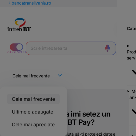
latinești
bancatransilvania.ro
кириллица
Cate
Prod
servi
Mo
Bank
Cele mai frecvente
Doar pentru clienții BT
Ultimele adaugate
De ce trebuie sa imi setez un
cod PIN pentru BT Pay?
Cele mai apreciate
Setarea unui cod PIN te ajută să-ți protejezi datele