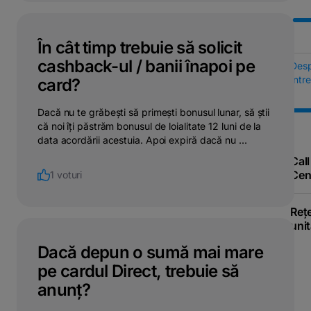
În cât timp trebuie să solicit
cashback-ul / banii înapoi pe
Des
Într
card?
Dacă nu te grăbești să primești bonusul lunar, să știi
că noi îți păstrăm bonusul de loialitate 12 luni de la
data acordării acestuia. Apoi expiră dacă nu ...
Call
Cen
1 voturi
Reț
unit
Dacă depun o sumă mai mare
pe cardul Direct, trebuie să
anunț?