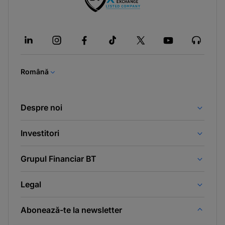
-
opens
in
a
new
tab
Română
Despre noi
Investitori
Grupul Financiar BT
Legal
Abonează-te la newsletter