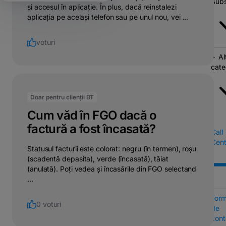
Subs
și accesul în aplicație. În plus, dacă reinstalezi
aplicația pe același telefon sau pe unul nou, vei ...
voturi
Al
cate
Doar pentru clienții BT
Cum văd în FGO dacă o
factură a fost încasată?
Call
Cent
Statusul facturii este colorat: negru (în termen), roșu
(scadentă depasita), verde (încasată), tăiat
(anulată). Poți vedea și încasările din FGO selectand
...
Form
0 voturi
de
cont