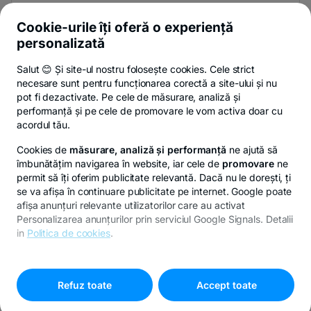
Și afli primul noutățile de pe Newsroom & Blogul BT.
Cookie-urile îți oferă o experiență
personalizată
Salut 😊 Și site-ul nostru folosește cookies. Cele strict
-
Poți renunța oricând,
vezi detalii
.
necesare sunt pentru funcționarea corectă a site-ului și nu
opens
in
pot fi dezactivate. Pe cele de măsurare, analiză și
a
performanță și pe cele de promovare le vom activa doar cu
- opens in a new tab
- opens in a new ta
-
Privacy Hub
Politica de confidențialitate
Politica de cookies
S
new
acordul tău.
tab
Cookies de
măsurare, analiză și performanță
ne ajută să
îmbunătățim navigarea în website, iar cele de
promovare
ne
permit să îți oferim publicitate relevantă. Dacă nu le dorești, ți
se va afișa în continuare publicitate pe internet. Google poate
© Copyright 2026 Banca Transilvania. Toate drepturile
afișa anunțuri relevante utilizatorilor care au activat
rezervate.
Personalizarea anunțurilor prin serviciul Google Signals. Detalii
in
Politica de cookies
.
Pentru personalizarea preferințelor selectează
"
Setari
-
cookies
"
opens
Refuz toate
Accept toate
in
a